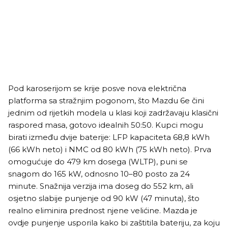
Pod karoserijom se krije posve nova električna
platforma sa stražnjim pogonom, što Mazdu 6e čini
jednim od rijetkih modela u klasi koji zadržavaju klasični
raspored masa, gotovo idealnih 50:50. Kupci mogu
birati između dvije baterije: LFP kapaciteta 68,8 kWh
(66 kWh neto) i NMC od 80 kWh (75 kWh neto). Prva
omogućuje do 479 km dosega (WLTP), puni se
snagom do 165 kW, odnosno 10–80 posto za 24
minute. Snažnija verzija ima doseg do 552 km, ali
osjetno slabije punjenje od 90 kW (47 minuta), što
realno eliminira prednost njene velićine. Mazda je
ovdje punjenje usporila kako bi zaštitila bateriju, za koju