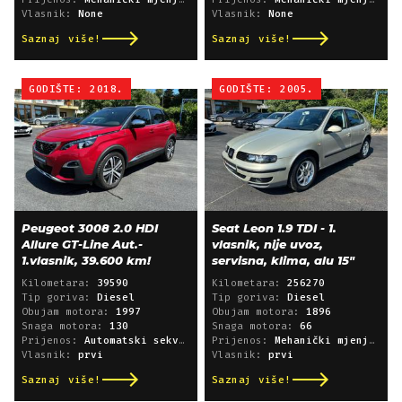
Vlasnik:
None
Vlasnik:
None
Saznaj više!
Saznaj više!
GODIŠTE: 2018.
GODIŠTE: 2005.
Peugeot 3008 2.0 HDI
Seat Leon 1.9 TDI - 1.
Allure GT-Line Aut.-
vlasnik, nije uvoz,
1.vlasnik, 39.600 km!
servisna, klima, alu 15"
Kilometara:
39590
Kilometara:
256270
Tip goriva:
Diesel
Tip goriva:
Diesel
Obujam motora:
1997
Obujam motora:
1896
Snaga motora:
130
Snaga motora:
66
Prijenos:
Automatski sekvencijski
Prijenos:
Mehanički mjenjač
Vlasnik:
prvi
Vlasnik:
prvi
Saznaj više!
Saznaj više!