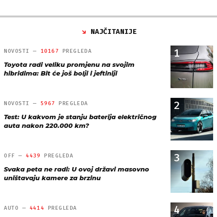
NAJČITANIJE
1
NOVOSTI —
10167
PREGLEDA
Toyota radi veliku promjenu na svojim
hibridima: Bit će još bolji i jeftiniji
2
NOVOSTI —
5967
PREGLEDA
Test: U kakvom je stanju baterija električnog
auta nakon 220.000 km?
3
OFF —
4439
PREGLEDA
Svaka peta ne radi: U ovoj državi masovno
uništavaju kamere za brzinu
4
AUTO —
4414
PREGLEDA