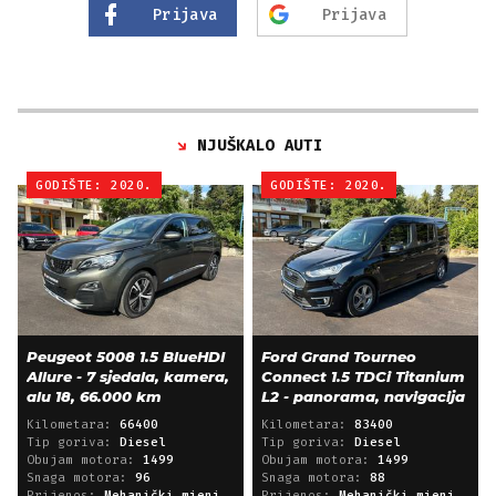
Prijava
Prijava
NJUŠKALO AUTI
GODIŠTE: 2020.
GODIŠTE: 2020.
Peugeot 5008 1.5 BlueHDI
Ford Grand Tourneo
Allure - 7 sjedala, kamera,
Connect 1.5 TDCi Titanium
alu 18, 66.000 km
L2 - panorama, navigacija
Kilometara:
66400
Kilometara:
83400
Tip goriva:
Diesel
Tip goriva:
Diesel
Obujam motora:
1499
Obujam motora:
1499
Snaga motora:
96
Snaga motora:
88
Prijenos:
Mehanički mjenjač
Prijenos:
Mehanički mjenjač