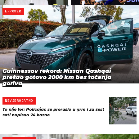
E-POWER
Guinnessov rekord: Nissan Qashqai
prešao gotovo 2000 km bez točenja
goriva
NEVJEROJATNO
To nije fer: Policajac se prerušio u grm i za šest
sati napisao 74 kazne