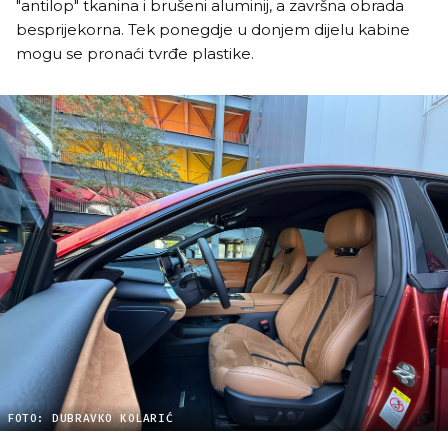
"antilop" tkanina i brušeni aluminij, a završna obrada
besprijekorna. Tek ponegdje u donjem dijelu kabine
mogu se pronaći tvrđe plastike.
FOTO: DUBRAVKO KOLARIĆ