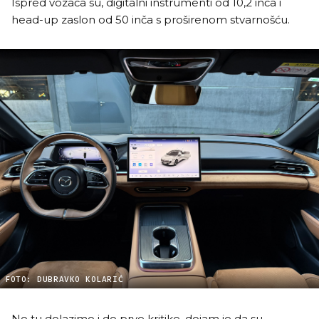
Ispred vozača su, digitalni instrumenti od 10,2 inča i
head-up zaslon od 50 inča s proširenom stvarnošću.
FOTO: DUBRAVKO KOLARIĆ
No tu dolazimo i do prve kritike, dojam je da su