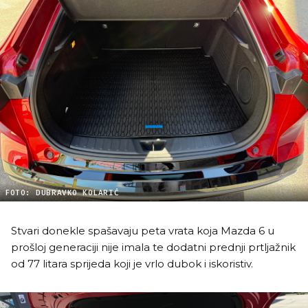
FOTO: DUBRAVKO KOLARIĆ
Stvari donekle spašavaju peta vrata koja Mazda 6 u
prošloj generaciji nije imala te dodatni prednji prtljažnik
od 77 litara sprijeda koji je vrlo dubok i iskoristiv.