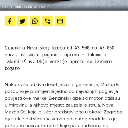
FOTO: DUBRAVKO KOLARIĆ
Cijene u Hrvatskoj kreću od 43.500 do 47.050
eura, ovisno o pogonu i opremi - Takumi i
Takumi Plus. Obje verzije opreme su iznimno
bogate
Nakon više od dva desetljeća i tri generacije, Mazda 6
potpuno je promijenila jedno od najvažnijih poglavlja
povijesti ove marke. Benzinski i dizelski motori otišli su
u mirovinu, a njihovo mjesto zauzela je struja. Nova
Mazda 6e, koja je jučer predstavljena u okolici Zagreba,
nije tek elektrificirana verzija poznatog modela, to je
potpuno novi automobil, koji spaja tradicionalnu