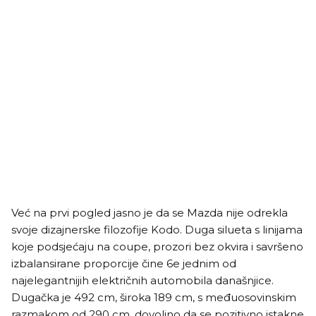
Već na prvi pogled jasno je da se Mazda nije odrekla
svoje dizajnerske filozofije Kodo. Duga silueta s linijama
koje podsjećaju na coupe, prozori bez okvira i savršeno
izbalansirane proporcije čine 6e jednim od
najelegantnijih električnih automobila današnjice.
Dugačka je 492 cm, široka 189 cm, s međuosovinskim
razmakom od 290 cm, dovoljno da se pozitivno istakne