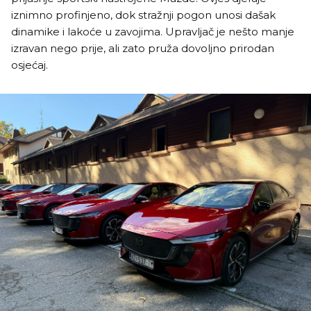
iznimno profinjeno, dok stražnji pogon unosi dašak
dinamike i lakoće u zavojima. Upravljač je nešto manje
izravan nego prije, ali zato pruža dovoljno prirodan
osjećaj.