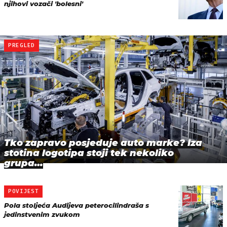
njihovi vozači 'bolesni'
PREGLED
Tko zapravo posjeduje auto marke? Iza
stotina logotipa stoji tek nekoliko
grupa…
POVIJEST
Pola stoljeća Audijeva peterocilindraša s
jedinstvenim zvukom