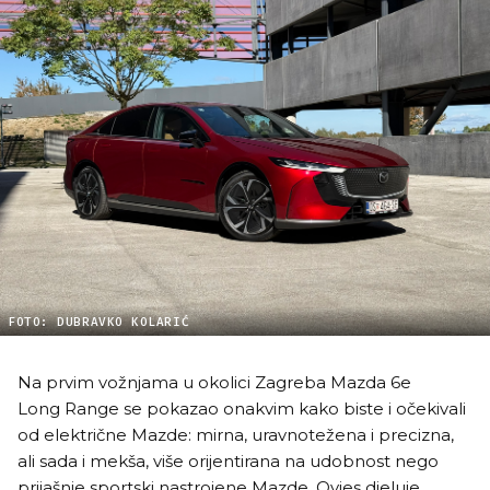
FOTO: DUBRAVKO KOLARIĆ
Na prvim vožnjama u okolici Zagreba Mazda 6e
Long Range se pokazao onakvim kako biste i očekivali
od električne Mazde: mirna, uravnotežena i precizna,
ali sada i mekša, više orijentirana na udobnost nego
prijašnje sportski nastrojene Mazde. Ovjes djeluje