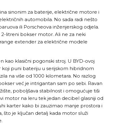
ina sinonim za baterije, električne motore i
električnih automobila. No sada radi nešto
ubaruova ili Porscheova inženjerskog odjela.
2-litreni bokser motor. Ali ne za neki
 range extender za električne modele
en kao klasični pogonski stroj. U BYD-ovoj
or koji puni bateriju u serijskom hibridnom
ila na više od 1000 kilometara. No razlog
 bokser već je intrigantan sam po sebi. Ravan
žište, poboljšava stabilnost i omogućuje tiši
ovi motor na leru tek jedan decibel glasniji od
uhi karter kako bi zauzimao manje prostora i
 što je ključan detalj kada motor služi
e.