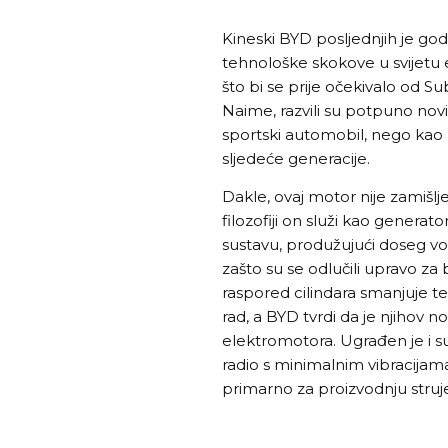
Kineski BYD posljednjih je god
tehnološke skokove u svijetu 
što bi se prije očekivalo od S
Naime, razvili su potpuno novi 
sportski automobil, nego kao
sljedeće generacije.
Dakle, ovaj motor nije zamišlj
filozofiji on služi kao generat
sustavu, produžujući doseg voz
zašto su se odlučili upravo za
raspored cilindara smanjuje te
rad, a BYD tvrdi da je njihov n
elektromotora. Ugrađen je i s
radio s minimalnim vibracijama,
primarno za proizvodnju struj