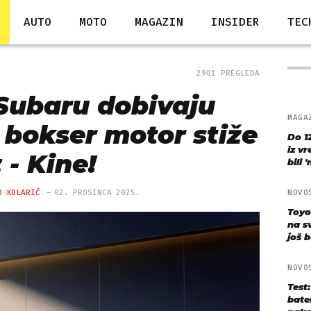
AUTO
MOTO
MAGAZIN
INSIDER
TEC
2901 PREGLEDA
 Subaru dobivaju
MAGA
 bokser motor stiže
Do 1
iz v
z - Kine!
bili 
O KOLARIĆ
02. PROSINCA 2025.
NOVO
Toyo
na s
još bo
NOVO
Test
bate