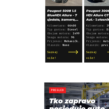
Peugeot 5008 1.5
Peugeot 3008
BlueHDI Allure - 7
HDI Allure GT
sjedala, kamera,
Aut.- 1.vlasni
alu 18, 66.000 km
39.600 km!
Kilometara:
66400
Kilometara:
3
Tip goriva:
Diesel
Tip goriva:
D
Obujam motora:
1499
Obujam motor
Snaga motora:
96
Snaga motora
Prijenos:
Mehanički mjenjač
Prijenos:
Automatsk
Vlasnik:
None
Vlasnik:
prvi
Saznaj
Saznaj
više!
više!
PREGLED
Tko zapravo
posjeduje auto