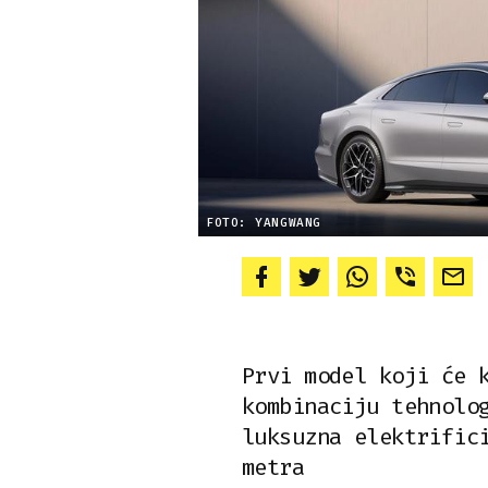
FOTO: YANGWANG
Prvi model koji će 
kombinaciju tehnolo
luksuzna elektrific
metra