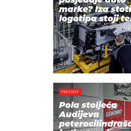
marke? Iza stot
logotipa stoji te
POVIJEST
Pola stoljeća
Audijeva
peterocilindraš