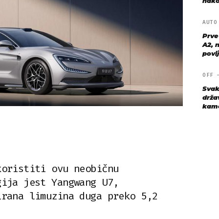
nako
AUT
Prve
A2, n
povij
OFF
Svak
drža
kame
koristiti ovu neobičnu
gija jest Yangwang U7,
irana limuzina duga preko 5,2