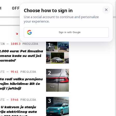
H
OFF
Sign in with Google
NAJČITANIJE
1
ZIN —
10853
PREGLEDA
2.000 eura: Pet limuzina
remena kada su auti još
'normalni'
2
STI —
9541
PREGLEDA
ta radi veliku promjenu
vojim hibridima: Bit će
lji i jeftiniji
3
STI —
5946
PREGLEDA
: U kakvom je stanju
rija električnog auta