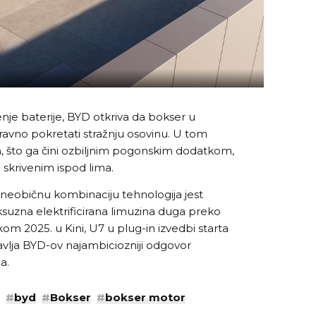
nje baterije, BYD otkriva da bokser u
avno pokretati stražnju osovinu. U tom
Nm, što ga čini ozbiljnim pogonskim dodatkom,
skrivenim ispod lima.
vu neobičnu kombinaciju tehnologija jest
suzna elektrificirana limuzina duga preko
om 2025. u Kini, U7 u plug-in izvedbi starta
avlja BYD-ov najambiciozniji odgovor
a.
#
byd
#
Bokser
#
bokser motor