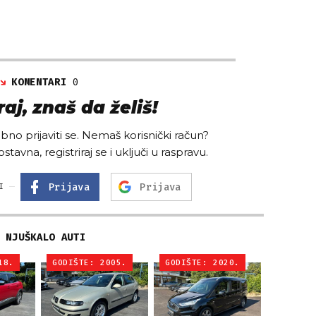
KOMENTARI
0
aj, znaš da želiš!
no prijaviti se. Nemaš korisnički račun?
ostavna, registriraj se i uključi u raspravu.
Prijava
Prijava
I
NJUŠKALO AUTI
18.
GODIŠTE: 2005.
GODIŠTE: 2020.