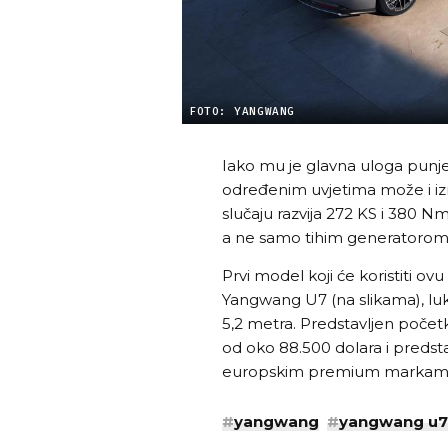
FOTO: YANGWANG
Iako mu je glavna uloga punje
određenim uvjetima može i izr
slučaju razvija 272 KS i 380 
a ne samo tihim generatorom 
Prvi model koji će koristiti o
Yangwang U7 (na slikama), luk
5,2 metra. Predstavljen početk
od oko 88.500 dolara i predst
europskim premium markam
#
yangwang
#
yangwang u7