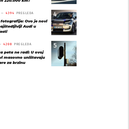
n 220.000 km?
4
O —
4394
PREGLEDA
 fotografije: Ovo je novi
ajštedljiviji Audi u
esti
5
 —
4208
PREGLEDA
a peta ne radi: U ovoj
vi masovno uništavaju
re za brzinu