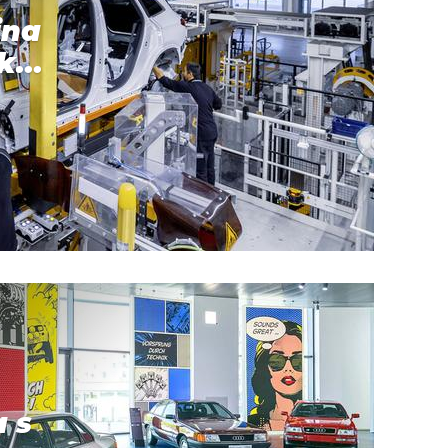
ina
k...
a s