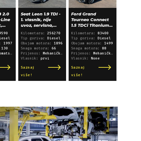
 2.0
Seat Leon 1.9 TDI -
Ford Grand
-Line
1. vlasnik, nije
Tourneo Connect
k,
uvoz, servisna,
1.5 TDCi Titanium
klima, alu 15"
L2 - panorama,
9590
Kilometara:
256270
Kilometara:
83400
navigacija
iesel
Tip goriva:
Diesel
Tip goriva:
Diesel
a:
1997
Obujam motora:
1896
Obujam motora:
1499
:
130
Snaga motora:
66
Snaga motora:
88
i sekvencijski
Prijenos:
Mehanički mjenjač
Prijenos:
Mehanički mjenjač
Vlasnik:
prvi
Vlasnik:
None
Saznaj
Saznaj
više!
više!