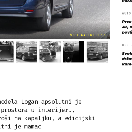
nako
AUT
Prve
A2, n
povij
VIDI GALERIJU 1/8
OFF
Svak
drža
kame
modela Logan apsolutni je
 prostora u interijeru,
roši na kapaljku, a edicijski
atni je mamac