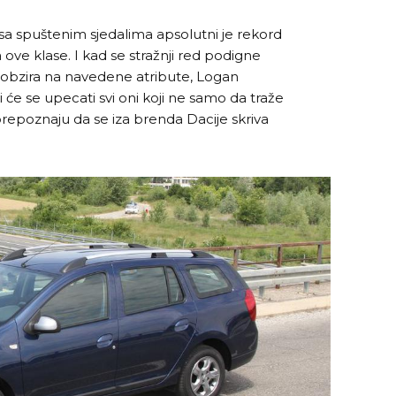
a sa spuštenim sjedalima apsolutni je rekord
e klase. I kad se stražnji red podigne
 obzira na navedene atribute, Logan
 će se upecati svi oni koji ne samo da traže
i prepoznaju da se iza brenda Dacije skriva