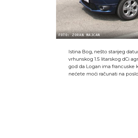
FOTO: ZORAN MAJCAN
Istina Bog, nešto starijeg da
vrhunskog 1.5 litarskog dCi agr
god da Logan ima francuske kor
nećete moći računati na poslo