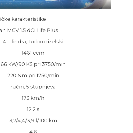
čke karakteristike
n MCV 1.5 dCi Life Plus
4 cilindra, turbo dizelski
1461 ccm
66 kW/90 KS pri 3750/min
220 Nm pri 1750/min
ručni, 5 stupnjeva
173 km/h
12,2 s
3,7/4,4/3,9 l/100 km
4,6