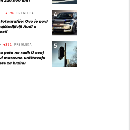
n 220.000 km?
4
O —
4396
PREGLEDA
 fotografije: Ovo je novi
ajštedljiviji Audi u
esti
5
 —
4281
PREGLEDA
a peta ne radi: U ovoj
vi masovno uništavaju
re za brzinu