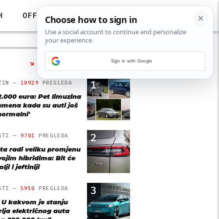
H
OFF
Sign in with Google
NAJČITANIJE
1
ZIN —
10929
PREGLEDA
2.000 eura: Pet limuzina
remena kada su auti još
'normalni'
2
STI —
9701
PREGLEDA
ta radi veliku promjenu
vojim hibridima: Bit će
lji i jeftiniji
3
STI —
5950
PREGLEDA
: U kakvom je stanju
rija električnog auta