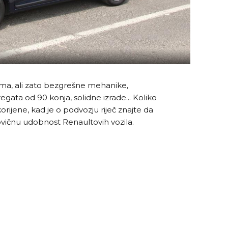
tuma, ali zato bezgrešne mehanike,
egata od 90 konja, solidne izrade... Koliko
ijene, kad je o podvozju riječ znajte da
vičnu udobnost Renaultovih vozila.