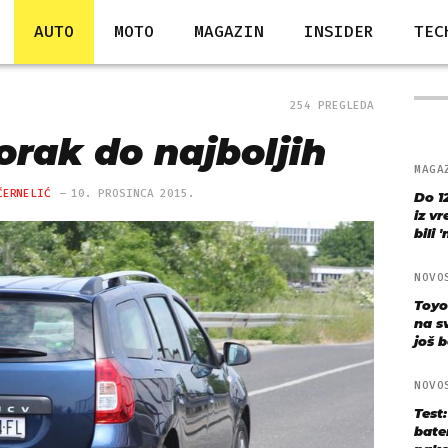
AUTO
MOTO
MAGAZIN
INSIDER
TEC
254 PREGLEDA
orak do najboljih
MAGA
ČERNELIĆ
10. PROSINCA 2015.
Do 1
iz v
bili 
NOVO
Toyo
na s
još bo
NOVO
Test
bate