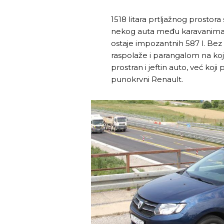
1518 litara prtljažnog prostor
nekog auta među karavanima ov
ostaje impozantnih 587 l. Bez
raspolaže i parangalom na koji
prostran i jeftin auto, već koj
punokrvni Renault.