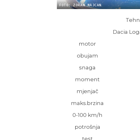
FOTO: ZORAN MAJCAN
Tehni
Dacia Loga
motor
obujam
snaga
moment
mjenjač
maks.brzina
0-100 km/h
potrošnja
test