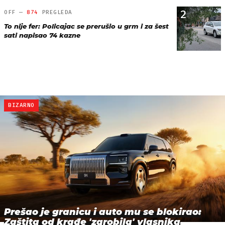
2
OFF —
874
PREGLEDA
To nije fer: Policajac se prerušio u grm i za šest
sati napisao 74 kazne
BIZARNO
Prešao je granicu i auto mu se blokirao:
Zaštita od krađe 'zarobila' vlasnika