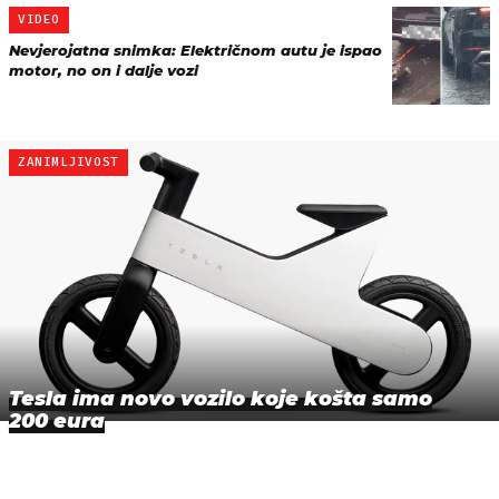
VIDEO
Nevjerojatna snimka: Električnom autu je ispao
motor, no on i dalje vozi
ZANIMLJIVOST
Tesla ima novo vozilo koje košta samo
200 eura