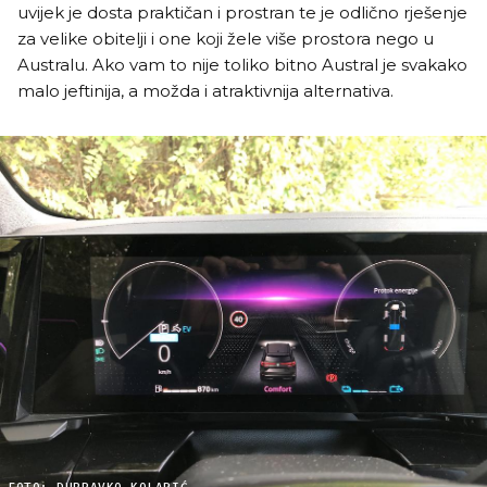
uvijek je dosta praktičan i prostran te je odlično rješenje
za velike obitelji i one koji žele više prostora nego u
Australu. Ako vam to nije toliko bitno Austral je svakako
malo jeftinija, a možda i atraktivnija alternativa.