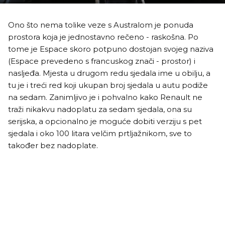
Ono što nema tolike veze s Australom je ponuda
prostora koja je jednostavno rečeno - raskošna. Po
tome je Espace skoro potpuno dostojan svojeg naziva
(Espace prevedeno s francuskog znači - prostor) i
nasljeđa. Mjesta u drugom redu sjedala ime u obilju, a
tu je i treći red koji ukupan broj sjedala u autu podiže
na sedam. Zanimljivo je i pohvalno kako Renault ne
traži nikakvu nadoplatu za sedam sjedala, ona su
serijska, a opcionalno je moguće dobiti verziju s pet
sjedala i oko 100 litara velčim prtljažnikom, sve to
također bez nadoplate.