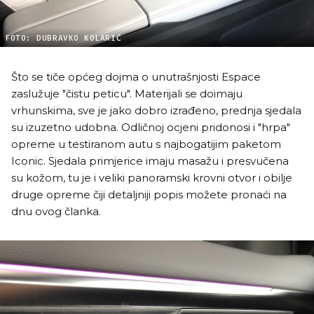
FOTO: DUBRAVKO KOLARIĆ
Što se tiče općeg dojma o unutrašnjosti Espace
zaslužuje "čistu peticu". Materijali se doimaju
vrhunskima, sve je jako dobro izrađeno, prednja sjedala
su izuzetno udobna. Odličnoj ocjeni pridonosi i "hrpa"
opreme u testiranom autu s najbogatijim paketom
Iconic. Sjedala primjerice imaju masažu i presvučena
su kožom, tu je i veliki panoramski krovni otvor i obilje
druge opreme čiji detaljniji popis možete pronaći na
dnu ovog članka.