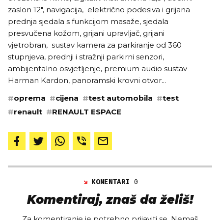
zaslon 12", navigacija, električno podesiva i grijana
prednja sjedala s funkcijom masaže, sjedala
presvučena kožom, grijani upravljač, grijani
vjetrobran, sustav kamera za parkiranje od 360
stupnjeva, prednji i stražnji parkirni senzori,
ambijentalno osvjetljenje, premium audio sustav
Harman Kardon, panoramski krovni otvor...
#
oprema
#
cijena
#
test automobila
#
test
#
renault
#
RENAULT ESPACE
KOMENTARI
0
Komentiraj, znaš da želiš!
Za komentiranje je potrebno prijaviti se. Nemaš