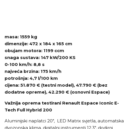
masa: 1559 kg
dimenzije: 472 x 184 x 165 cm
obujam motora: 1199 ccm
snaga sustava: 147 kW/200 KS
0-100 km/h: 8,8 s
najveća brzina: 175 km/h
potrošnja: 4,7 l/100 km
cijena: 51.870 € (testni model), 47.790 € (bez
dodatne opreme), 42.290 € (osnovni Espace)
Važnija oprema testirani Renault Espace Iconic E-
Tech Full Hybrid 200
Aluminijski naplatci 20", LED Matrix svjetla, automatska
dvozonska klima, digitalni instrumenti 12,3", dodirni