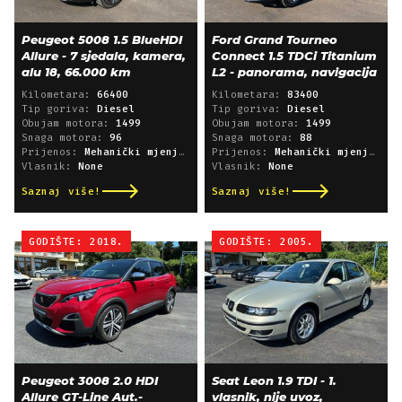
Peugeot 5008 1.5 BlueHDI
Ford Grand Tourneo
Allure - 7 sjedala, kamera,
Connect 1.5 TDCi Titanium
alu 18, 66.000 km
L2 - panorama, navigacija
Kilometara:
66400
Kilometara:
83400
Tip goriva:
Diesel
Tip goriva:
Diesel
Obujam motora:
1499
Obujam motora:
1499
Snaga motora:
96
Snaga motora:
88
Prijenos:
Mehanički mjenjač
Prijenos:
Mehanički mjenjač
Vlasnik:
None
Vlasnik:
None
Saznaj više!
Saznaj više!
GODIŠTE: 2018.
GODIŠTE: 2005.
Peugeot 3008 2.0 HDI
Seat Leon 1.9 TDI - 1.
Allure GT-Line Aut.-
vlasnik, nije uvoz,