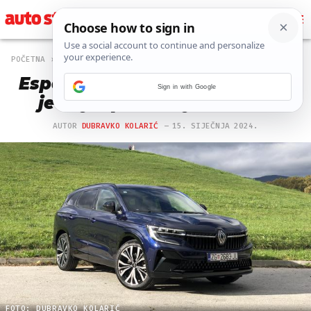
POČETNA
AUTO
2513 PREGLEDA
Espace: Nije više što je bio, ali
Sign in with Google
je najimpresivniji Renault
AUTOR
DUBRAVKO KOLARIĆ
15. SIJEČNJA 2024.
FOTO: DUBRAVKO KOLARIĆ