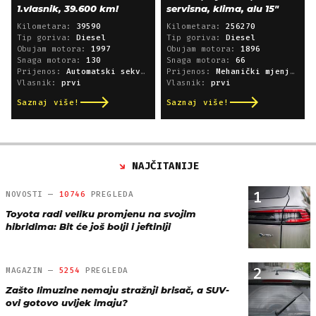
1.vlasnik, 39.600 km!
servisna, klima, alu 15"
Kilometara:
39590
Kilometara:
256270
Tip goriva:
Diesel
Tip goriva:
Diesel
Obujam motora:
1997
Obujam motora:
1896
Snaga motora:
130
Snaga motora:
66
Prijenos:
Automatski sekvencijski
Prijenos:
Mehanički mjenjač
Vlasnik:
prvi
Vlasnik:
prvi
Saznaj više!
Saznaj više!
NAJČITANIJE
1
NOVOSTI —
10746
PREGLEDA
Toyota radi veliku promjenu na svojim
hibridima: Bit će još bolji i jeftiniji
2
MAGAZIN —
5254
PREGLEDA
Zašto limuzine nemaju stražnji brisač, a SUV-
ovi gotovo uvijek imaju?