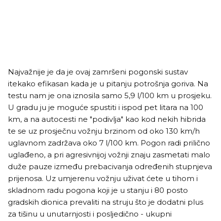
Najvažnije je da je ovaj zamršeni pogonski sustav
itekako efikasan kada je u pitanju potrošnja goriva. Na
testu nam je ona iznosila samo 5,9 l/100 km u prosjeku.
U gradu ju je moguće spustiti i ispod pet litara na 100
km, a na autocesti ne "podivlja" kao kod nekih hibrida
te se uz prosječnu vožnju brzinom od oko 130 km/h
uglavnom zadržava oko 7 l/100 km. Pogon radi prilično
uglađeno, a pri agresivnijoj vožnji znaju zasmetati malo
duže pauze između prebacivanja određenih stupnjeva
prijenosa. Uz umjerenu vožnju uživat ćete u tihom i
skladnom radu pogona koji je u stanju i 80 posto
gradskih dionica prevaliti na struju što je dodatni plus
za tišinu u unutarnjosti i posljedično - ukupni