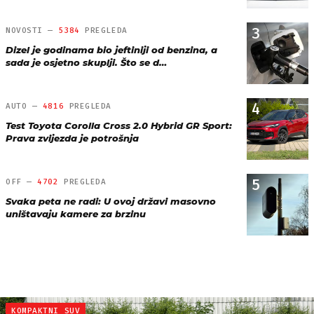
3
NOVOSTI —
5384
PREGLEDA
Dizel je godinama bio jeftiniji od benzina, a
sada je osjetno skuplji. Što se d…
4
AUTO —
4816
PREGLEDA
Test Toyota Corolla Cross 2.0 Hybrid GR Sport:
Prava zvijezda je potrošnja
5
OFF —
4702
PREGLEDA
Svaka peta ne radi: U ovoj državi masovno
uništavaju kamere za brzinu
KOMPAKTNI SUV