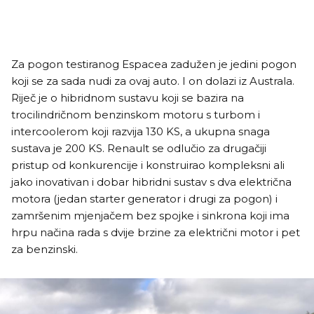
Za pogon testiranog Espacea zadužen je jedini pogon
koji se za sada nudi za ovaj auto. I on dolazi iz Australa.
Riječ je o hibridnom sustavu koji se bazira na
trocilindričnom benzinskom motoru s turbom i
intercoolerom koji razvija 130 KS, a ukupna snaga
sustava je 200 KS. Renault se odlučio za drugačiji
pristup od konkurencije i konstruirao kompleksni ali
jako inovativan i dobar hibridni sustav s dva električna
motora (jedan starter generator i drugi za pogon) i
zamršenim mjenjačem bez spojke i sinkrona koji ima
hrpu načina rada s dvije brzine za električni motor i pet
za benzinski.