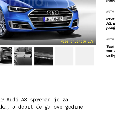
nako
AUT
Prve
A2, n
povij
AUT
VIDI GALERIJU 1/6
Test
190: 
vožn
ar Audi A8 spreman je za
ika, a dobit će ga ove godine