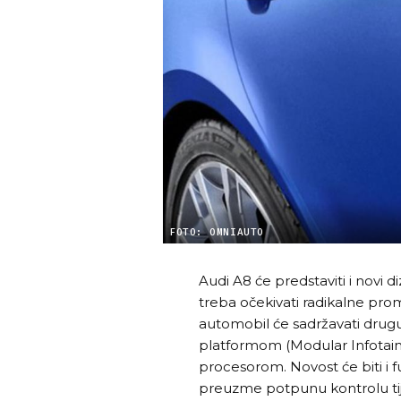
FOTO: OMNIAUTO
Audi A8 će predstaviti i novi di
treba očekivati radikalne prom
automobil će sadržavati drugu
platformom (Modular Infotain
procesorom. Novost će biti i 
preuzme potpunu kontrolu tij