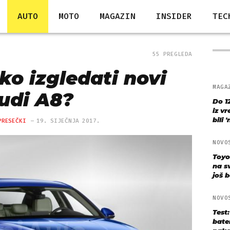
AUTO
MOTO
MAGAZIN
INSIDER
TEC
55 PREGLEDA
ko izgledati novi
MAGA
udi A8?
Do 1
iz v
bili 
PRESEČKI
19. SIJEČNJA 2017.
NOVO
Toyo
na s
još bo
NOVO
Test
bate