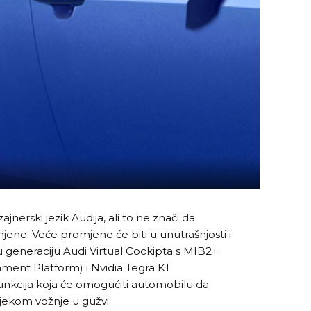
zajnerski jezik Audija, ali to ne znači da
jene. Veće promjene će biti u unutrašnjosti i
 generaciju Audi Virtual Cockipta s MIB2+
ment Platform) i Nvidia Tegra K1
funkcija koja će omogućiti automobilu da
ekom vožnje u gužvi.