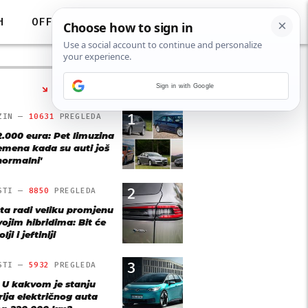
H
OFF
Sign in with Google
NAJČITANIJE
1
ZIN —
10631
PREGLEDA
2.000 eura: Pet limuzina
remena kada su auti još
'normalni'
2
STI —
8850
PREGLEDA
ta radi veliku promjenu
vojim hibridima: Bit će
lji i jeftiniji
3
STI —
5932
PREGLEDA
: U kakvom je stanju
rija električnog auta