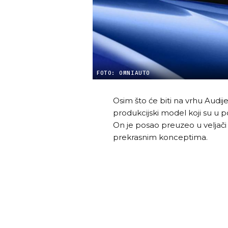
FOTO: OMNIAUTO
Osim što će biti na vrhu Audij
produkcijski model koji su u po
On je posao preuzeo u veljači 
prekrasnim konceptima.