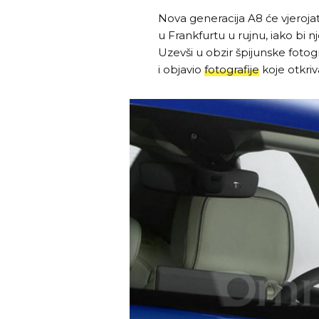
Nova generacija A8 će vjeroja
u Frankfurtu u rujnu, iako bi n
Uzevši u obzir špijunske fotog
i objavio
fotografije
koje otkri