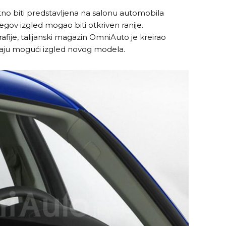
tno biti predstavljena na salonu automobila
jegov izgled mogao biti otkriven ranije.
rafije, talijanski magazin OmniAuto je kreirao
vaju mogući izgled novog modela.