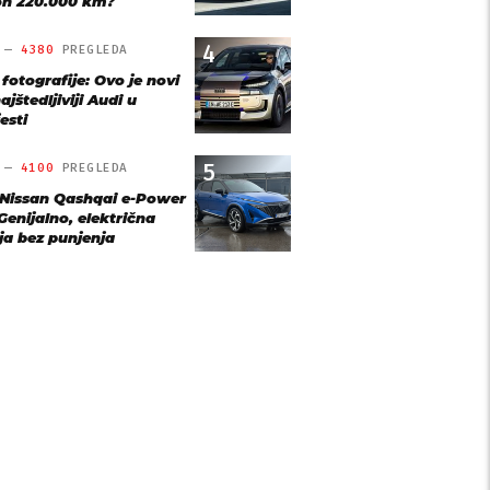
n 220.000 km?
4
O —
4380
PREGLEDA
 fotografije: Ovo je novi
ajštedljiviji Audi u
esti
5
O —
4100
PREGLEDA
 Nissan Qashqai e-Power
Genijalno, električna
ja bez punjenja