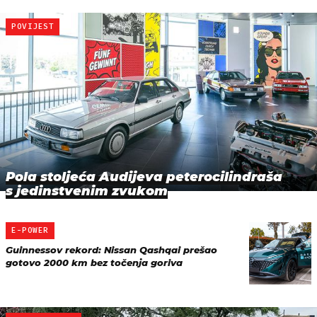
POVIJEST
Pola stoljeća Audijeva peterocilindraša
s jedinstvenim zvukom
E-POWER
Guinnessov rekord: Nissan Qashqai prešao
gotovo 2000 km bez točenja goriva