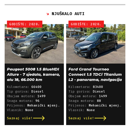
NJUŠKALO AUTI
GODIŠTE: 2020.
GODIŠTE: 2020.
Peugeot 5008 1.5 BlueHDI
Ford Grand Tourneo
Allure - 7 sjedala, kamera,
Connect 1.5 TDCi Titanium
alu 18, 66.000 km
L2 - panorama, navigacija
Kilometara:
66400
Kilometara:
83400
Tip goriva:
Diesel
Tip goriva:
Diesel
Obujam motora:
1499
Obujam motora:
1499
Snaga motora:
96
Snaga motora:
88
Prijenos:
Mehanički mjenjač
Prijenos:
Mehanički mjenjač
Vlasnik:
None
Vlasnik:
None
Saznaj više!
Saznaj više!