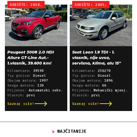
GODIŠTE: 2018.
GODIŠTE: 2005.
Peugeot 3008 2.0 HDI
Seat Leon 1.9 TDI - 1.
Allure GT-Line Aut.-
vlasnik, nije uvoz,
1.vlasnik, 39.600 km!
servisna, klima, alu 15"
Kilometara:
39590
Kilometara:
256270
Tip goriva:
Diesel
Tip goriva:
Diesel
Obujam motora:
1997
Obujam motora:
1896
Snaga motora:
130
Snaga motora:
66
Prijenos:
Automatski sekvencijski
Prijenos:
Mehanički mjenjač
Vlasnik:
prvi
Vlasnik:
prvi
Saznaj više!
Saznaj više!
NAJČITANIJE