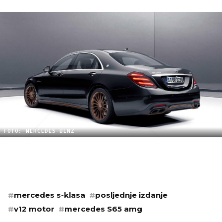
FOTO: MERCEDES-BENZ
#
mercedes s-klasa
#
posljednje izdanje
#
v12 motor
#
mercedes S65 amg