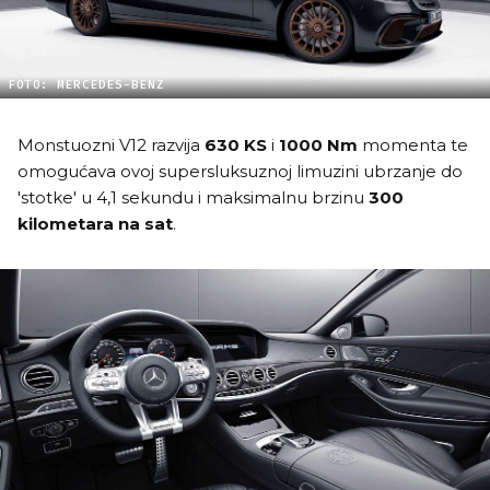
FOTO: MERCEDES-BENZ
Monstuozni V12 razvija
630 KS
i
1000 Nm
momenta te
omogućava ovoj supersluksuznoj limuzini ubrzanje do
'stotke' u 4,1 sekundu i maksimalnu brzinu
300
kilometara na sat
.