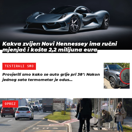
Kakva zvijer: Novi Hennessey ima ručni
mjenjač i košta 2,2 milijuna eura
TESTIRALI SMO
Provjerili smo kako se auto grije pri 38°: Nakon
jednog sata termometar je odus…
OPREZ