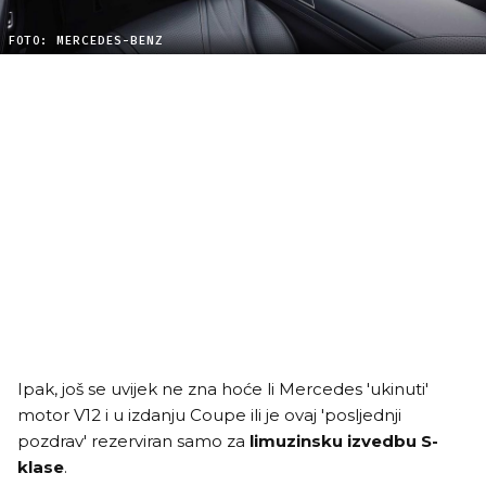
FOTO: MERCEDES-BENZ
Ipak, još se uvijek ne zna hoće li Mercedes 'ukinuti'
motor V12 i u izdanju Coupe ili je ovaj 'posljednji
pozdrav' rezerviran samo za
limuzinsku izvedbu S-
klase
.