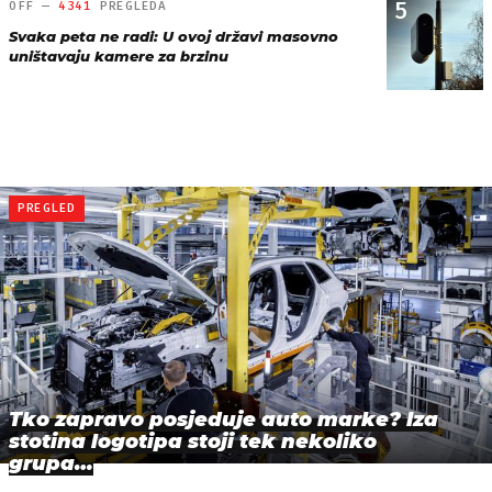
5
OFF —
4341
PREGLEDA
Svaka peta ne radi: U ovoj državi masovno
uništavaju kamere za brzinu
PREGLED
Tko zapravo posjeduje auto marke? Iza
stotina logotipa stoji tek nekoliko
grupa…