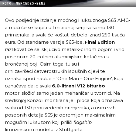
FOTO: MERCEDES-BENZ
Ovo posljednje izdanje moćnog i luksuznoga S65 AMG-
a moći će se kupiti u limitiranoj seriji sa samo 130
primjeraka, a svaki će koštati debelo iznad 250 tisuća
eura. Od standarne verzije S65-ice,
Final Edition
razlikovat će se isključivo metalik-crnom bojom i vrlo
posebnim 20-colnim aluminijskim kotačima u
brončanoj boji. Osim toga, tu su i
crni završeci četverostrukih ispušnih cijevi te
oznaka ispod haube – 'One Man – One Engine', koja
označava da je svaki
6,0-litreni V12 biturbo
motor 'složio' samo jedan mehaničar u tvornici. Na
središnjoj konzoli montirana je i ploča koja označava
svaki od 130 proizvedenih primjeraka, a osim svih
posebnih detalja S65 je opremljen maksimalnim
mogućim luksuzom koji priliči
flagship
limuzinskom modelu iz Stuttgarta.