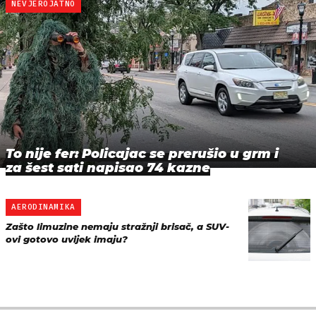
NEVJEROJATNO
To nije fer: Policajac se prerušio u grm i
za šest sati napisao 74 kazne
AERODINAMIKA
Zašto limuzine nemaju stražnji brisač, a SUV-
ovi gotovo uvijek imaju?