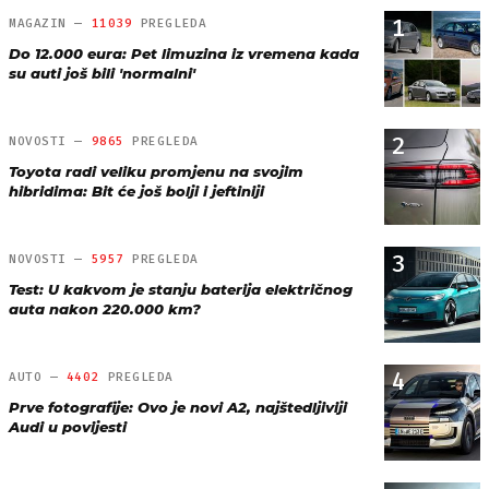
1
MAGAZIN —
11039
PREGLEDA
Do 12.000 eura: Pet limuzina iz vremena kada
su auti još bili 'normalni'
2
NOVOSTI —
9865
PREGLEDA
Toyota radi veliku promjenu na svojim
hibridima: Bit će još bolji i jeftiniji
3
NOVOSTI —
5957
PREGLEDA
Test: U kakvom je stanju baterija električnog
auta nakon 220.000 km?
4
AUTO —
4402
PREGLEDA
Prve fotografije: Ovo je novi A2, najštedljiviji
Audi u povijesti