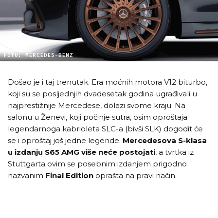
FOTO: MERCEDES-BENZ
Došao je i taj trenutak. Era moćnih motora V12 biturbo,
koji su se posljednjih dvadesetak godina ugrađivali u
najprestižnije Mercedese, dolazi svome kraju. Na
salonu u Ženevi, koji počinje sutra, osim oproštaja
legendarnoga kabrioleta SLC-a (bivši SLK) dogodit će
se i oproštaj još jedne legende.
Mercedesova S-klasa
u izdanju S65 AMG
više neće postojati
, a tvrtka iz
Stuttgarta ovim se posebnim izdanjem prigodno
nazvanim
Final Edition
oprašta na pravi način.