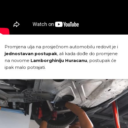
Promjena ulja na prosječnom automobilu redovit je i
jednostavan postupak
, ali kada dođe do promjene
na novome
Lamborghiniju Huracanu
, postupak će
ipak malo potrajati.