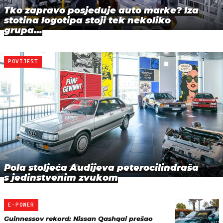
Tko zapravo posjeduje auto marke? Iza
stotina logotipa stoji tek nekoliko
grupa…
POVIJEST
Pola stoljeća Audijeva peterocilindraša
s jedinstvenim zvukom
E-POWER
Guinnessov rekord: Nissan Qashqai prešao