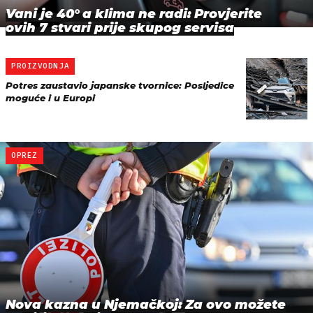
Vani je 40° a klima ne radi: Provjerite
ovih 7 stvari prije skupog servisa
PROIZVODNJA
Potres zaustavio japanske tvornice: Posljedice
moguće i u Europi
OPREZ
Nova kazna u Njemačkoj: Za ovo možete