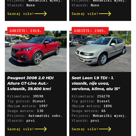
Prijenos:
Mehanički mjenjač
Prijenos:
Mehanički mjenjač
Vlasnik:
None
Vlasnik:
None
Saznaj više!
Saznaj više!
GODIŠTE: 2018.
GODIŠTE: 2005.
Peugeot 3008 2.0 HDI
Seat Leon 1.9 TDI - 1.
Allure GT-Line Aut.-
vlasnik, nije uvoz,
1.vlasnik, 39.600 km!
servisna, klima, alu 15"
Kilometara:
39590
Kilometara:
256270
Tip goriva:
Diesel
Tip goriva:
Diesel
Obujam motora:
1997
Obujam motora:
1896
Snaga motora:
130
Snaga motora:
66
Prijenos:
Automatski sekvencijski
Prijenos:
Mehanički mjenjač
Vlasnik:
prvi
Vlasnik:
prvi
Saznaj više!
Saznaj više!