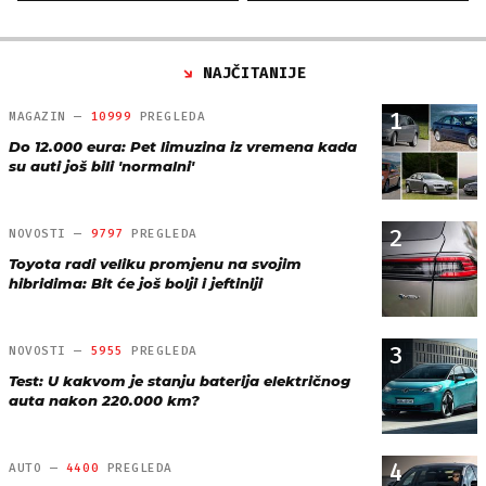
NAJČITANIJE
1
MAGAZIN —
10999
PREGLEDA
Do 12.000 eura: Pet limuzina iz vremena kada
su auti još bili 'normalni'
2
NOVOSTI —
9797
PREGLEDA
Toyota radi veliku promjenu na svojim
hibridima: Bit će još bolji i jeftiniji
3
NOVOSTI —
5955
PREGLEDA
Test: U kakvom je stanju baterija električnog
auta nakon 220.000 km?
4
AUTO —
4400
PREGLEDA