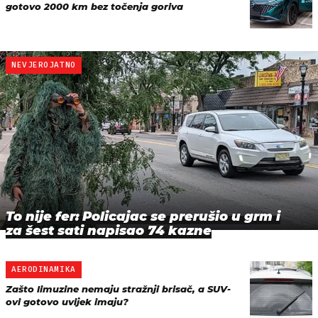
gotovo 2000 km bez točenja goriva
NEVJEROJATNO
To nije fer: Policajac se prerušio u grm i
za šest sati napisao 74 kazne
AERODINAMIKA
Zašto limuzine nemaju stražnji brisač, a SUV-
ovi gotovo uvijek imaju?