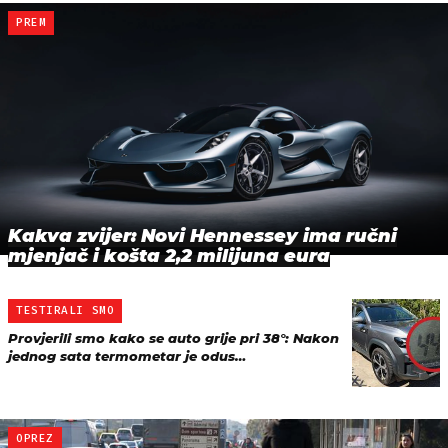
PREM
Kakva zvijer: Novi Hennessey ima ručni
mjenjač i košta 2,2 milijuna eura
TESTIRALI SMO
Provjerili smo kako se auto grije pri 38°: Nakon
jednog sata termometar je odus…
OPREZ