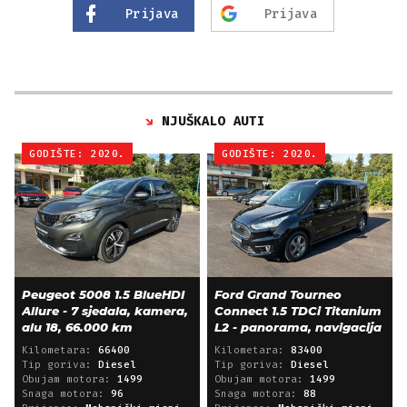
Prijava
Prijava
NJUŠKALO AUTI
GODIŠTE: 2020.
GODIŠTE: 2020.
Peugeot 5008 1.5 BlueHDI
Ford Grand Tourneo
Allure - 7 sjedala, kamera,
Connect 1.5 TDCi Titanium
alu 18, 66.000 km
L2 - panorama, navigacija
Kilometara:
66400
Kilometara:
83400
Tip goriva:
Diesel
Tip goriva:
Diesel
Obujam motora:
1499
Obujam motora:
1499
Snaga motora:
96
Snaga motora:
88