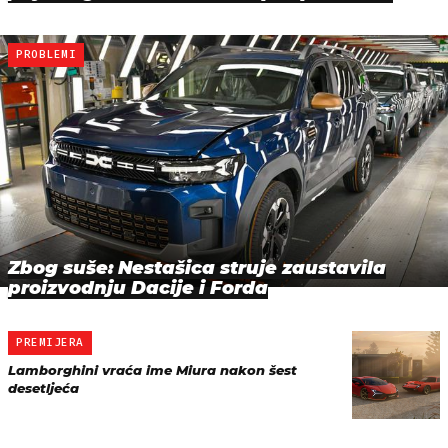
PROBLEMI
Zbog suše: Nestašica struje zaustavila
proizvodnju Dacije i Forda
PREMIJERA
Lamborghini vraća ime Miura nakon šest
desetljeća