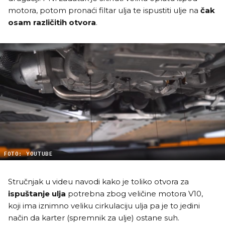
motora, potom pronaći filtar ulja te ispustiti ulje na
čak
osam različitih otvora
.
FOTO: YOUTUBE
Stručnjak u videu navodi kako je toliko otvora za
ispuštanje ulja
potrebna zbog veličine motora V10,
koji ima iznimno veliku cirkulaciju ulja pa je to jedini
način da karter (spremnik za ulje) ostane suh.