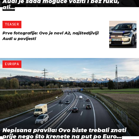
Audi je sada moguće voziti i bez ruku,
ali...
TEASER
Prve fotografije: Ovo je novi A2, najštedljiviji
Audi u povijesti
EUROPA
Nepisana pravila: Ovo biste trebali znati
prije nego što krenete na put po Euro…