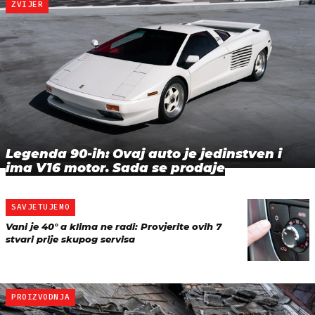
ZVIJER
Legenda 90-ih: Ovaj auto je jedinstven i
ima V16 motor. Sada se prodaje
SAVJETUJEMO
Vani je 40° a klima ne radi: Provjerite ovih 7
stvari prije skupog servisa
PROIZVODNJA