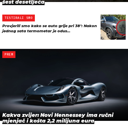
šest desetljeća
TESTIRALI SMO
Provjerili smo kako se auto grije pri 38°: Nakon
jednog sata termometar je odus…
PREM
Kakva zvijer: Novi Hennessey ima ručni
mjenjač i košta 2,2 milijuna eura