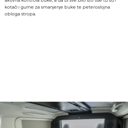
aktivna kontrola buke, a da bi sve bilo što tiše tu su i
kotači i gume za smanjenje buke te peteroslojna
obloga stropa.