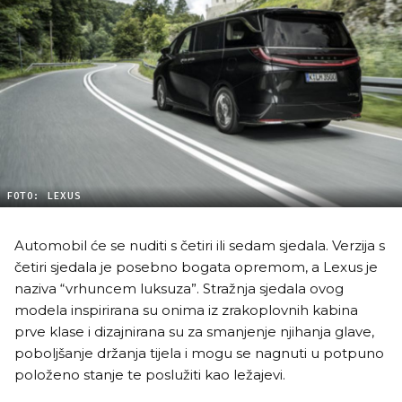
FOTO: LEXUS
Automobil će se nuditi s četiri ili sedam sjedala. Verzija s
četiri sjedala je posebno bogata opremom, a Lexus je
naziva “vrhuncem luksuza”. Stražnja sjedala ovog
modela inspirirana su onima iz zrakoplovnih kabina
prve klase i dizajnirana su za smanjenje njihanja glave,
poboljšanje držanja tijela i mogu se nagnuti u potpuno
položeno stanje te poslužiti kao ležajevi.