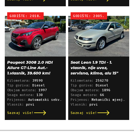
GODIŠTE: 2018.
GODIŠTE: 2005.
Peugeot 3008 2.0 HDI
Seat Leon 1.9 TDI - 1.
Allure GT-Line Aut.-
vlasnik, nije uvoz,
1.vlasnik, 39.600 km!
servisna, klima, alu 15"
Kilometara:
39590
Kilometara:
256270
Tip goriva:
Diesel
Tip goriva:
Diesel
Obujam motora:
1997
Obujam motora:
1896
Snaga motora:
130
Snaga motora:
66
Prijenos:
Automatski sekvencijski
Prijenos:
Mehanički mjenjač
Vlasnik:
prvi
Vlasnik:
prvi
Saznaj više!
Saznaj više!