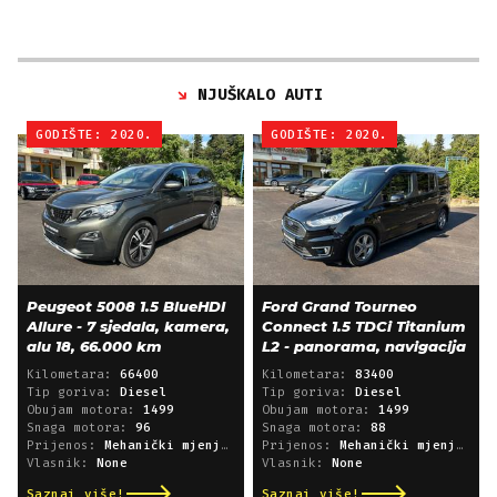
NJUŠKALO AUTI
GODIŠTE: 2020.
GODIŠTE: 2020.
Peugeot 5008 1.5 BlueHDI
Ford Grand Tourneo
Allure - 7 sjedala, kamera,
Connect 1.5 TDCi Titanium
alu 18, 66.000 km
L2 - panorama, navigacija
Kilometara:
66400
Kilometara:
83400
Tip goriva:
Diesel
Tip goriva:
Diesel
Obujam motora:
1499
Obujam motora:
1499
Snaga motora:
96
Snaga motora:
88
Prijenos:
Mehanički mjenjač
Prijenos:
Mehanički mjenjač
Vlasnik:
None
Vlasnik:
None
Saznaj više!
Saznaj više!