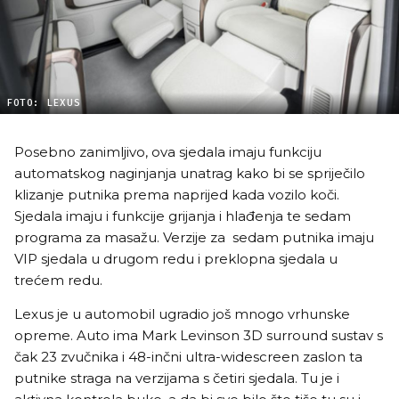
FOTO: LEXUS
Posebno zanimljivo, ova sjedala imaju funkciju
automatskog naginjanja unatrag kako bi se spriječilo
klizanje putnika prema naprijed kada vozilo koči.
Sjedala imaju i funkcije grijanja i hlađenja te sedam
programa za masažu. Verzije za sedam putnika imaju
VIP sjedala u drugom redu i preklopna sjedala u
trećem redu.
Lexus je u automobil ugradio još mnogo vrhunske
opreme. Auto ima Mark Levinson 3D surround sustav s
čak 23 zvučnika i 48-inčni ultra-widescreen zaslon ta
putnike straga na verzijama s četiri sjedala. Tu je i