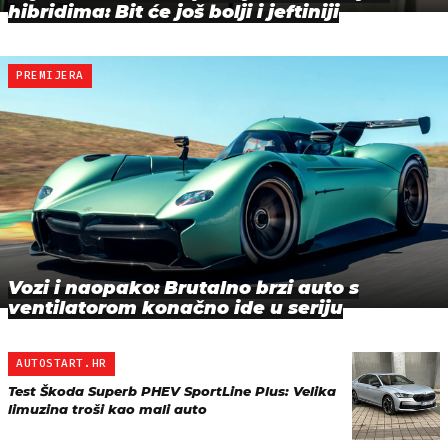
hibridima: Bit će još bolji i jeftiniji
PREMIJERA
Vozi i naopako: Brutalno brzi auto s
ventilatorom konačno ide u seriju
AUTOSTART.HR
Test Škoda Superb PHEV SportLine Plus: Velika
limuzina troši kao mali auto