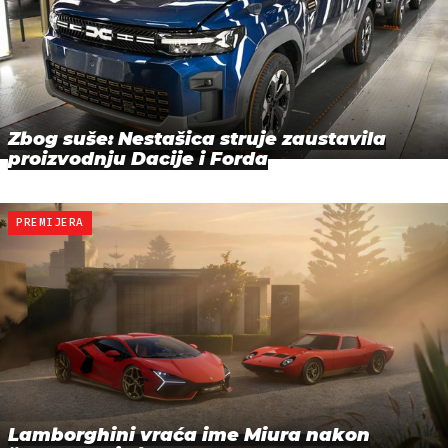
Zbog suše: Nestašica struje zaustavila
proizvodnju Dacije i Forda
PREMIJERA
Lamborghini vraća ime Miura nakon