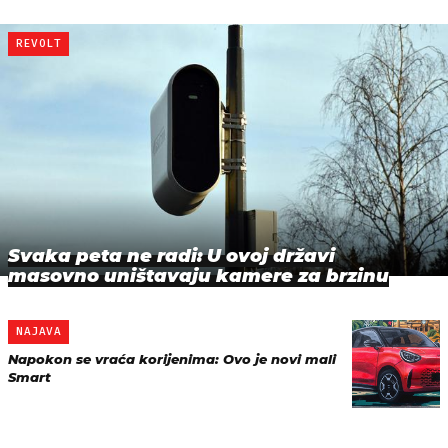
REVOLT
Svaka peta ne radi: U ovoj državi
masovno uništavaju kamere za brzinu
NAJAVA
Napokon se vraća korijenima: Ovo je novi mali
Smart