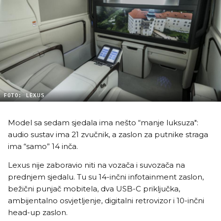
FOTO: LEXUS
Model sa sedam sjedala ima nešto “manje luksuza":
audio sustav ima 21 zvučnik, a zaslon za putnike straga
ima “samo” 14 inča.
Lexus nije zaboravio niti na vozača i suvozača na
prednjem sjedalu. Tu su 14-inčni infotainment zaslon,
bežični punjač mobitela, dva USB-C priključka,
ambijentalno osvjetljenje, digitalni retrovizor i 10-inčni
head-up zaslon.