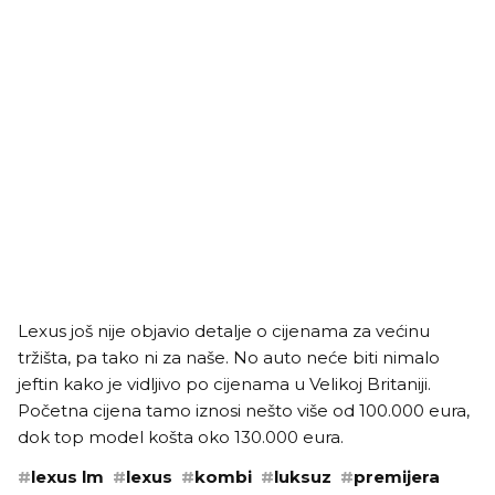
Lexus još nije objavio detalje o cijenama za većinu
tržišta, pa tako ni za naše. No auto neće biti nimalo
jeftin kako je vidljivo po cijenama u Velikoj Britaniji.
Početna cijena tamo iznosi nešto više od 100.000 eura,
dok top model košta oko 130.000 eura.
#
lexus lm
#
lexus
#
kombi
#
luksuz
#
premijera