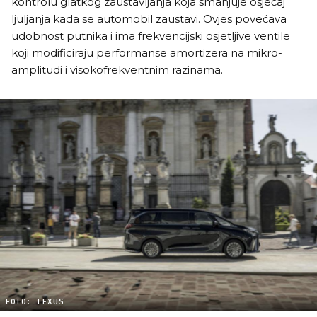
kontrolu glatkog zaustavljanja koja smanjuje osjećaj
ljuljanja kada se automobil zaustavi. Ovjes povećava
udobnost putnika i ima frekvencijski osjetljive ventile
koji modificiraju performanse amortizera na mikro-
amplitudi i visokofrekventnim razinama.
FOTO: LEXUS