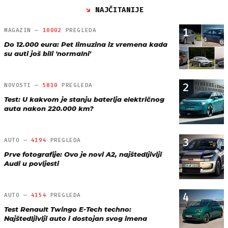
NAJČITANIJE
1
MAGAZIN —
10002
PREGLEDA
Do 12.000 eura: Pet limuzina iz vremena kada
su auti još bili 'normalni'
2
NOVOSTI —
5810
PREGLEDA
Test: U kakvom je stanju baterija električnog
auta nakon 220.000 km?
3
AUTO —
4194
PREGLEDA
Prve fotografije: Ovo je novi A2, najštedljiviji
Audi u povijesti
4
AUTO —
4154
PREGLEDA
Test Renault Twingo E-Tech techno:
Najštedljiviji auto i dostojan svog imena