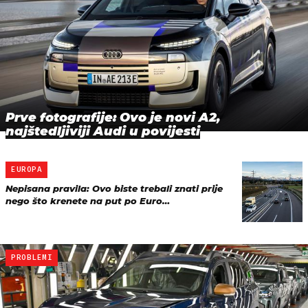
Prve fotografije: Ovo je novi A2,
najštedljiviji Audi u povijesti
EUROPA
Nepisana pravila: Ovo biste trebali znati prije
nego što krenete na put po Euro…
PROBLEMI