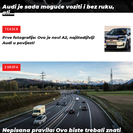
Audi je sada moguće voziti i bez ruku,
ali...
TEASER
Prve fotografije: Ovo je novi A2, najštedljiviji
Audi u povijesti
EUROPA
Nepisana pravila: Ovo biste trebali znati