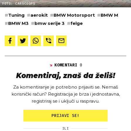
FOTO: CARSCOOPS
#
Tuning
#
aerokit
#
BMW Motorsport
#
BMW M
#
BMW M3
#
bmw serije 3
#
felge
KOMENTARI
0
Komentiraj, znaš da želiš!
Za komentiranje je potrebno prijaviti se. Nemaš
korisnički račun? Registracija je brza i jednostavna,
registriraj se i uključi u raspravu.
PRIJAVI SE!
ILI