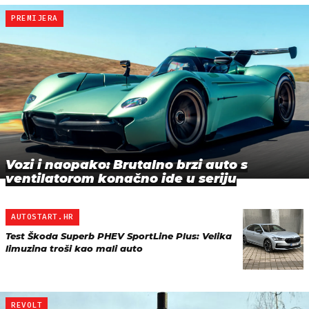
PREMIJERA
Vozi i naopako: Brutalno brzi auto s
ventilatorom konačno ide u seriju
AUTOSTART.HR
Test Škoda Superb PHEV SportLine Plus: Velika
limuzina troši kao mali auto
REVOLT