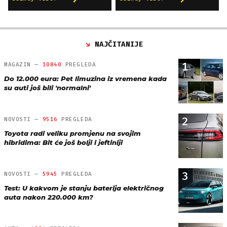
NAJČITANIJE
1
MAGAZIN —
10840
PREGLEDA
Do 12.000 eura: Pet limuzina iz vremena kada
su auti još bili 'normalni'
2
NOVOSTI —
9516
PREGLEDA
Toyota radi veliku promjenu na svojim
hibridima: Bit će još bolji i jeftiniji
3
NOVOSTI —
5945
PREGLEDA
Test: U kakvom je stanju baterija električnog
auta nakon 220.000 km?