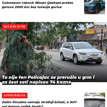
Guinnessov rekord: Nissan Qashqai prešao
gotovo 2000 km bez točenja goriva
NEVJEROJATNO
To nije fer: Policajac se prerušio u grm i
za šest sati napisao 74 kazne
AERODINAMIKA
Zašto limuzine nemaju stražnji brisač, a SUV-
ovi gotovo uvijek imaju?