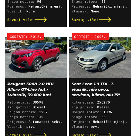
Snaga motora:
96
Snaga motora:
88
Prijenos:
Mehanički mjenjač
Prijenos:
Mehanički mjenjač
Vlasnik:
None
Vlasnik:
None
Saznaj više!
Saznaj više!
GODIŠTE: 2018.
GODIŠTE: 2005.
Peugeot 3008 2.0 HDI
Seat Leon 1.9 TDI - 1.
Allure GT-Line Aut.-
vlasnik, nije uvoz,
1.vlasnik, 39.600 km!
servisna, klima, alu 15"
Kilometara:
39590
Kilometara:
256270
Tip goriva:
Diesel
Tip goriva:
Diesel
Obujam motora:
1997
Obujam motora:
1896
Snaga motora:
130
Snaga motora:
66
Prijenos:
Automatski sekvencijski
Prijenos:
Mehanički mjenjač
Vlasnik:
prvi
Vlasnik:
prvi
Saznaj više!
Saznaj više!