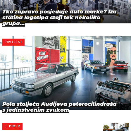
Tko zapravo posjeduje auto marke? Iza
stotina logotipa stoji tek nekoliko
grupa…
POVIJEST
Pola stoljeća Audijeva peterocilindraša
s jedinstvenim zvukom
E-POWER