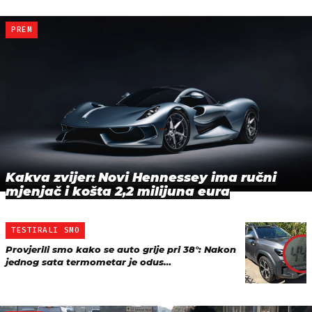
PREM
Kakva zvijer: Novi Hennessey ima ručni
mjenjač i košta 2,2 milijuna eura
TESTIRALI SMO
Provjerili smo kako se auto grije pri 38°: Nakon
jednog sata termometar je odus…