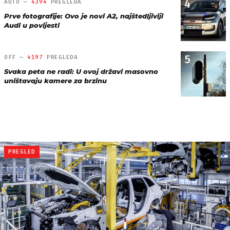
4
AUTO —
4394
PREGLEDA
Prve fotografije: Ovo je novi A2, najštedljiviji
Audi u povijesti
5
OFF —
4197
PREGLEDA
Svaka peta ne radi: U ovoj državi masovno
uništavaju kamere za brzinu
PREGLED