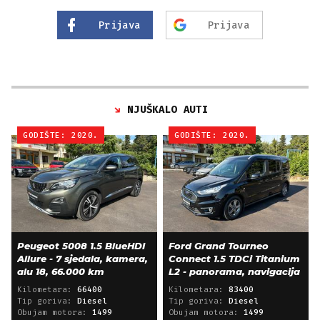
Prijava
Prijava
NJUŠKALO AUTI
GODIŠTE: 2020.
GODIŠTE: 2020.
Peugeot 5008 1.5 BlueHDI
Ford Grand Tourneo
Allure - 7 sjedala, kamera,
Connect 1.5 TDCi Titanium
alu 18, 66.000 km
L2 - panorama, navigacija
Kilometara:
66400
Kilometara:
83400
Tip goriva:
Diesel
Tip goriva:
Diesel
Obujam motora:
1499
Obujam motora:
1499