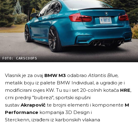
FOTO: CARSCOOPS
Vlasnik je za ovaj
BMW M3
odabrao
Atlantis Blue,
metalik boju iz palete BMW Individual, a ugradio je i
modificirani ovjes KW. Tu su i set
20-colnih kotača
HRE
,
crni prednji "bubrezi", sportski ispušni
sustav
Akrapovič
te brojni
elementi i komponente
M
Performance
kompanija 3D Design i
Sterckenn,
izrađeni iz
karbonskih vlakana