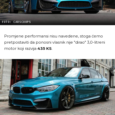
FOTO: CARSCOOPS
Promjene performansi nisu navedene, stoga ćemo
pretpostaviti da ponosni vlasnik nije "dirao" 3,0-litreni
motor koji razvija
435 KS
.