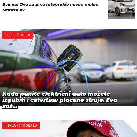
Evo ga: Ovo su prve fotografije novog malog
Smarta #2
TEST ADAC-A
Kada punite električni auto možete
izgubiti i četvrtinu plaćene struje. Evo
zaš…
TIPIČNO DONALD