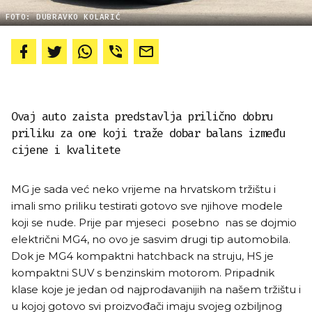
FOTO: DUBRAVKO KOLARIĆ
Ovaj auto zaista predstavlja prilično dobru
priliku za one koji traže dobar balans između
cijene i kvalitete
MG je sada već neko vrijeme na hrvatskom tržištu i
imali smo priliku testirati gotovo sve njihove modele
koji se nude. Prije par mjeseci posebno nas se dojmio
električni MG4, no ovo je sasvim drugi tip automobila.
Dok je MG4 kompaktni hatchback na struju, HS je
kompaktni SUV s benzinskim motorom. Pripadnik
klase koje je jedan od najprodavanijih na našem tržištu i
u kojoj gotovo svi proizvođači imaju svojeg ozbiljnog