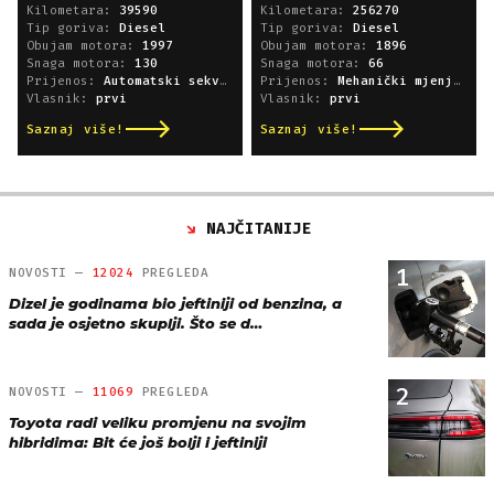
Kilometara:
39590
Kilometara:
256270
Tip goriva:
Diesel
Tip goriva:
Diesel
Obujam motora:
1997
Obujam motora:
1896
Snaga motora:
130
Snaga motora:
66
Prijenos:
Automatski sekvencijski
Prijenos:
Mehanički mjenjač
Vlasnik:
prvi
Vlasnik:
prvi
Saznaj više!
Saznaj više!
NAJČITANIJE
1
NOVOSTI —
12024
PREGLEDA
Dizel je godinama bio jeftiniji od benzina, a
sada je osjetno skuplji. Što se d…
2
NOVOSTI —
11069
PREGLEDA
Toyota radi veliku promjenu na svojim
hibridima: Bit će još bolji i jeftiniji