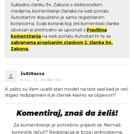
Sukladno članku 94. Zakona o elektroničkim
medijima, komentiranje članaka na web portalu
Autostart.hr dopušteno je samo registriranim
korisnicima. Svaki korisnik koji želi komentirati članke
obvezan je prethodno se upoznati s
Pravilima
komentiranja
na web portalu Autostart.hr te sa
zabranama propisanim stavkom 2. članka 94.
Zakona.
žu820assa
8:52, 22. RUJAN 2023
A zašto su Vam uvalili stari model na test sad kad je već
stigao redizajnirani ili je članak kasnio sa objavom?
Komentiraj, znaš da želiš!
Za komentiranje je potrebno prijaviti se. Nemaš
korisnički račun? Registracija je brza i jednostavna,