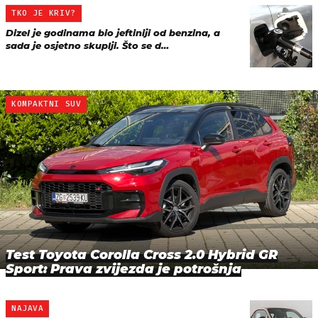
TKO JE KRIV?
Dizel je godinama bio jeftiniji od benzina, a
sada je osjetno skuplji. Što se d…
KOMPAKTNI SUV
Test Toyota Corolla Cross 2.0 Hybrid GR
Sport: Prava zvijezda je potrošnja
NAJAVA