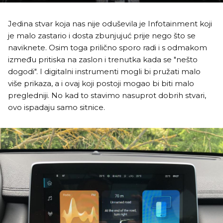
Jedina stvar koja nas nije oduševila je Infotainment koji
je malo zastario i dosta zbunjujuć prije nego što se
naviknete. Osim toga prilično sporo radi i s odmakom
između pritiska na zaslon i trenutka kada se "nešto
dogodi". I digitalni instrumenti mogli bi pružati malo
više prikaza, a i ovaj koji postoji mogao bi biti malo
pregledniji. No kad to stavimo nasuprot dobrih stvari,
ovo ispadaju samo sitnice.