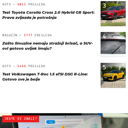
3
AUTO —
6811
PREGLEDA
Test Toyota Corolla Cross 2.0 Hybrid GR Sport:
Prava zvijezda je potrošnja
4
MAGAZIN —
5777
PREGLEDA
Zašto limuzine nemaju stražnji brisač, a SUV-
ovi gotovo uvijek imaju?
5
AUTO —
5466
PREGLEDA
Test Volkswagen T-Roc 1.5 eTSI DSG R-Line:
Gotovo sve je bolje
JESTE OI ZNALI?