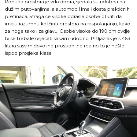
Ponuda prostora je vrlo dobra, sjedala su udobna na
dužim putovanjima, a automobil ima i dosta praktičnih
pretinaca. Straga će visoke odrasle osobe otkriti da
imaju razumnu količinu prostora na raspolaganju, kako
za noge tako i za glavu. Osobe visoke do 190 cm ovdje
bi se trebale osjećati sasvim udobno. Prtljažnik je s 463
litara sasvim dovoljno prostran ,no realno to je nešto
ispod prosjeka klase.