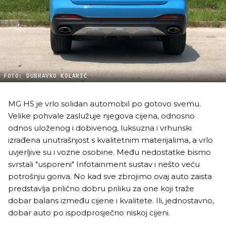
FOTO: DUBRAVKO KOLARIĆ
MG HS je vrlo solidan automobil po gotovo svemu.
Velike pohvale zaslužuje njegova cijena, odnosno
odnos uloženog i dobivenog, luksuzna i vrhunski
izrađena unutrašnjost s kvalitetnim materijalima, a vrlo
uvjerljive su i vozne osobine. Među nedostatke bismo
svrstali "usporeni" Infotainment sustav i nešto veću
potrošnju goriva. No kad sve zbrojimo ovaj auto zaista
predstavlja prilično dobru priliku za one koji traže
dobar balans između cijene i kvalitete. Ili, jednostavno,
dobar auto po ispodprosječno niskoj cijeni.