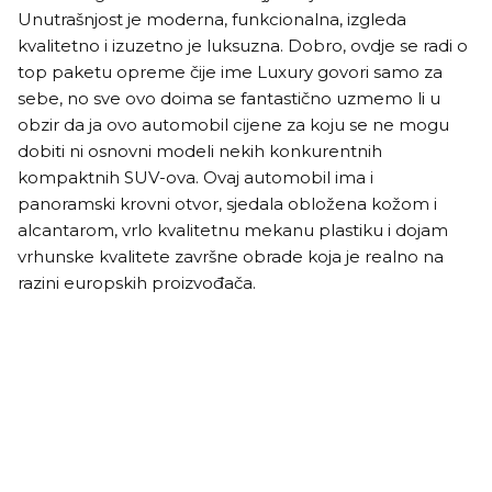
Unutrašnjost je moderna, funkcionalna, izgleda
kvalitetno i izuzetno je luksuzna. Dobro, ovdje se radi o
top paketu opreme čije ime Luxury govori samo za
sebe, no sve ovo doima se fantastično uzmemo li u
obzir da ja ovo automobil cijene za koju se ne mogu
dobiti ni osnovni modeli nekih konkurentnih
kompaktnih SUV-ova. Ovaj automobil ima i
panoramski krovni otvor, sjedala obložena kožom i
alcantarom, vrlo kvalitetnu mekanu plastiku i dojam
vrhunske kvalitete završne obrade koja je realno na
razini europskih proizvođača.