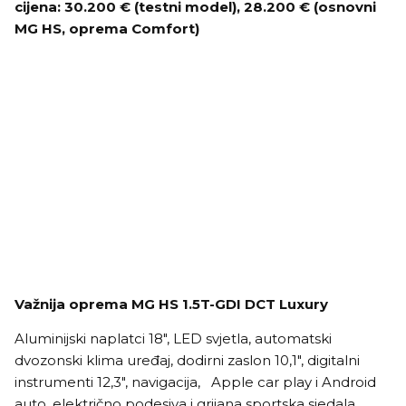
cijena: 30.200 € (testni model), 28.200 € (osnovni
MG HS, oprema Comfort)
Važnija oprema MG HS 1.5T-GDI DCT Luxury
Aluminijski naplatci 18", LED svjetla, automatski
dvozonski klima uređaj, dodirni zaslon 10,1", digitalni
instrumenti 12,3", navigacija, Apple car play i Android
auto, električno podesiva i grijana sportska sjedala