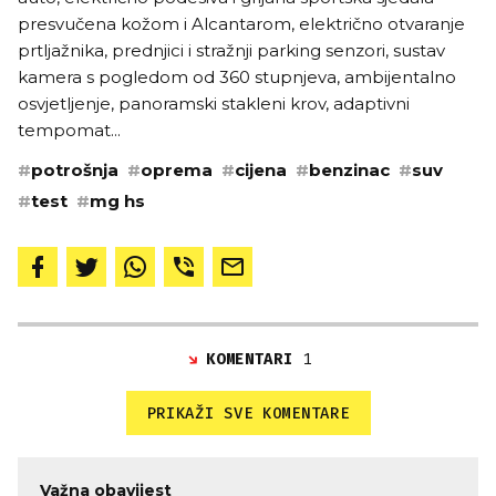
presvučena kožom i Alcantarom, električno otvaranje
prtljažnika, prednjici i stražnji parking senzori, sustav
kamera s pogledom od 360 stupnjeva, ambijentalno
osvjetljenje, panoramski stakleni krov, adaptivni
tempomat...
#
potrošnja
#
oprema
#
cijena
#
benzinac
#
suv
#
test
#
mg hs
KOMENTARI
1
PRIKAŽI SVE KOMENTARE
Važna obavijest