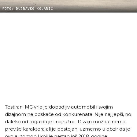
FOTO: DUBRAVKO KOLARIĆ
Testirani MG vrlo je dopadljiv automobil i svojim
dizajnom ne odskače od konkurenata. Nije najljepši, no
daleko od toga da je i najružniji. Dizajn možda nema
previše karaktera ali je postojan, uzmemo u obzir da je
ovo automobil koji je nastao još 2018. godine.