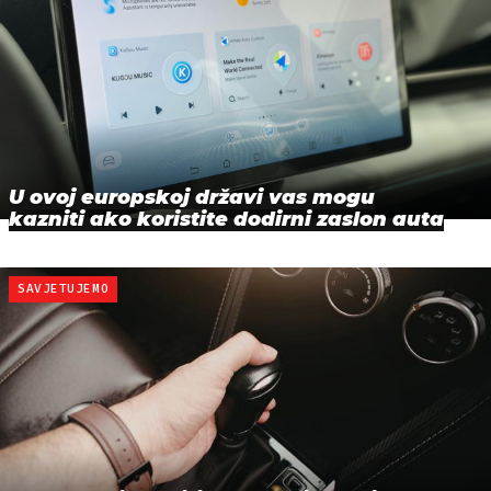
U ovoj europskoj državi vas mogu
kazniti ako koristite dodirni zaslon auta
SAVJETUJEMO