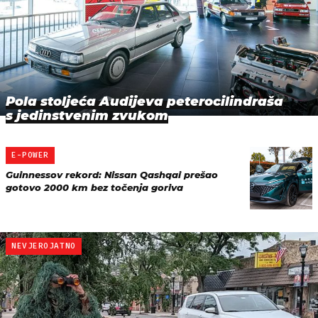
Pola stoljeća Audijeva peterocilindraša
s jedinstvenim zvukom
E-POWER
Guinnessov rekord: Nissan Qashqai prešao
gotovo 2000 km bez točenja goriva
NEVJEROJATNO