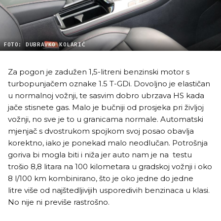
FOTO: DUBRAVKO KOLARIĆ
Za pogon je zadužen 1,5-litreni benzinski motor s
turbopunjačem oznake 1.5 T-GDi. Dovoljno je elastičan
u normalnoj vožnji, te sasvim dobro ubrzava HS kada
jače stisnete gas. Malo je bučniji od prosjeka pri življoj
vožnji, no sve je to u granicama normale. Automatski
mjenjač s dvostrukom spojkom svoj posao obavlja
korektno, iako je ponekad malo neodlučan. Potrošnja
goriva bi mogla biti i niža jer auto nam je na testu
trošio 8,8 litara na 100 kilometara u gradskoj vožnji i oko
8 l/100 km kombinirano, što je oko jedne do jedne
litre više od najštedljivijih usporedivih benzinaca u klasi.
No nije ni previše rastrošno.