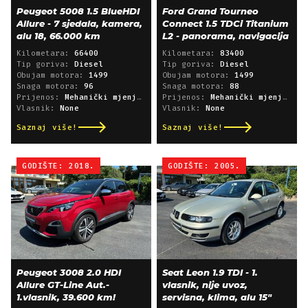
Peugeot 5008 1.5 BlueHDI
Ford Grand Tourneo
Allure - 7 sjedala, kamera,
Connect 1.5 TDCi Titanium
alu 18, 66.000 km
L2 - panorama, navigacija
Kilometara:
66400
Kilometara:
83400
Tip goriva:
Diesel
Tip goriva:
Diesel
Obujam motora:
1499
Obujam motora:
1499
Snaga motora:
96
Snaga motora:
88
Prijenos:
Mehanički mjenjač
Prijenos:
Mehanički mjenjač
Vlasnik:
None
Vlasnik:
None
Saznaj više!
Saznaj više!
GODIŠTE: 2018.
GODIŠTE: 2005.
Peugeot 3008 2.0 HDI
Seat Leon 1.9 TDI - 1.
Allure GT-Line Aut.-
vlasnik, nije uvoz,
1.vlasnik, 39.600 km!
servisna, klima, alu 15"