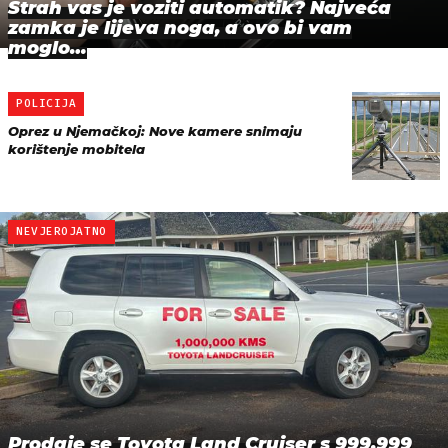
Strah vas je voziti automatik? Najveća
zamka je lijeva noga, a ovo bi vam
moglo…
POLICIJA
Oprez u Njemačkoj: Nove kamere snimaju
korištenje mobitela
NEVJEROJATNO
Prodaje se Toyota Land Cruiser s 999.999