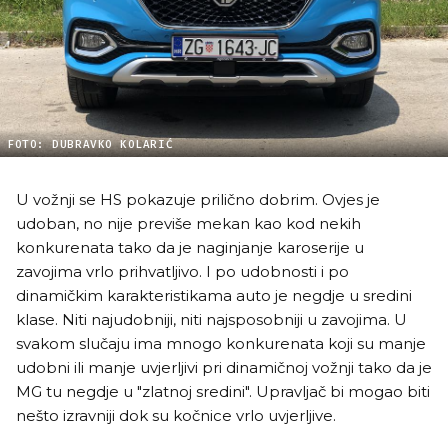
FOTO: DUBRAVKO KOLARIĆ
U vožnji se HS pokazuje prilično dobrim. Ovjes je
udoban, no nije previše mekan kao kod nekih
konkurenata tako da je naginjanje karoserije u
zavojima vrlo prihvatljivo. I po udobnosti i po
dinamičkim karakteristikama auto je negdje u sredini
klase. Niti najudobniji, niti najsposobniji u zavojima. U
svakom slučaju ima mnogo konkurenata koji su manje
udobni ili manje uvjerljivi pri dinamičnoj vožnji tako da je
MG tu negdje u "zlatnoj sredini". Upravljač bi mogao biti
nešto izravniji dok su kočnice vrlo uvjerljive.