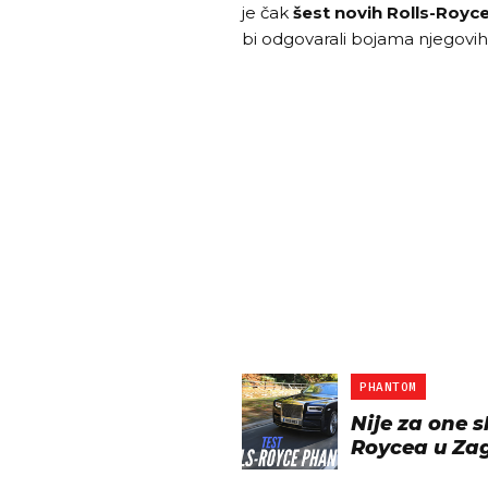
je čak
šest novih Rolls-Royc
bi odgovarali bojama njegovi
PHANTOM
Nije za one s
Roycea u Za