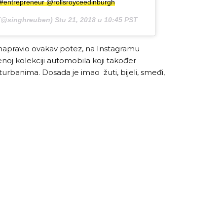
e #entrepreneur @rollsroyceedinburgh
@singhreuben)
Stu 21, 2018 u 10:45 PST
 napravio ovakav potez, na Instagramu
enoj kolekciji automobila koji također
rbanima. Dosada je imao žuti, bijeli, smeđi,