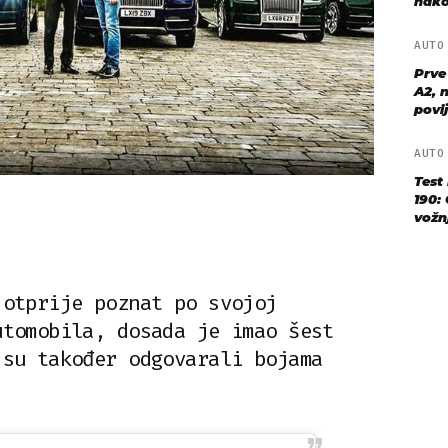
nako
AUT
Prve
A2, n
povij
AUT
Test
190: 
vožn
 otprije poznat po svojoj
utomobila, dosada je imao šest
 su također odgovarali bojama