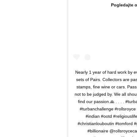
Pogledajte 
Nearly 1 year of hard work by e
sets of Pairs. Collectors are pas
stamps, fine wine or cars. Pass
not to be judged by. We all sho
find our passion.🙏 . . . . #t
#turbanchallenge #rollsroyce 
#indian #ootd #religiousl
#christianlouboutin #tomford #g
#billionaire @rollsroyce