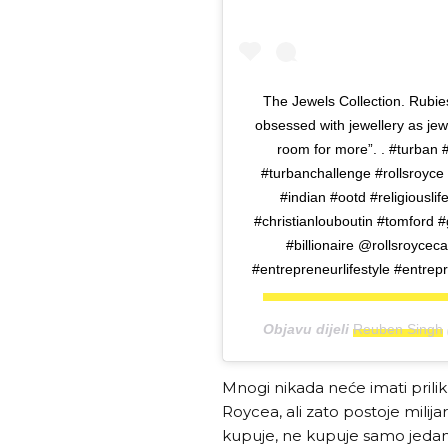
The Jewels Collection. Rubies,
obsessed with jewellery as jewel
room for more”. . #turban 
#turbanchallenge #rollsroyce 
#indian #ootd #religiousl
#christianlouboutin #tomford #g
#billionaire @rollsroyce
#entrepreneurlifestyle #entre
Objavu dijeli
Reuben Singh
Mnogi nikada neće imati priliku
Roycea, ali zato postoje milij
kupuje, ne kupuje samo jedan 