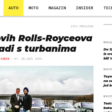
AUTO
MOTO
MAGAZIN
INSIDER
TEC
2254 PREGLEDA
ovih Rolls-Royceova
MAGA
ladi s turbanima
Do 1
iz v
bili 
 KOREN
07. VELJAČE 2019.
NOVO
Toyo
na s
još bo
NOVO
Test
bate