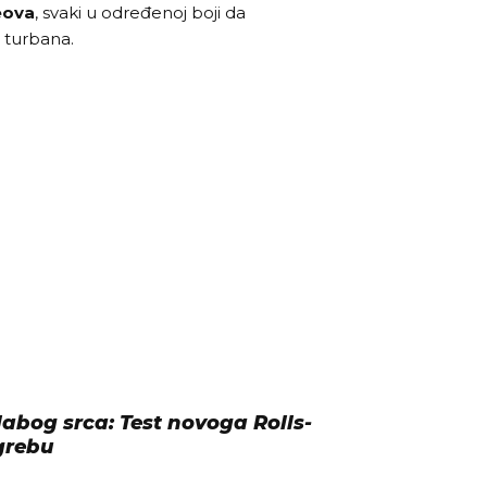
eova
, svaki u određenoj boji da
h turbana.
labog srca: Test novoga Rolls-
grebu