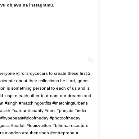
ovu objavu na Instagramu.
veryone @rollsroycecars to create these first 2
sionate about their collections be it art, gems,
ion is something personal to each of us and is
uld inspire each other to dream our dreams and
urban #singh #matchingoutfits #matchingturbans
#sikh #sardar #charity #desi #punjabi #india
ife#hypebeast#picoftheday #photooftheday
ucci #berluti #louisvuitton #billionairecouture
cars #london #reubensingh #entrepreneur