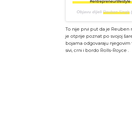
#entrepreneurlifestyl
Objavu dijeli
Reuben Singh
(
To nije prvi put da je Reuben
je otprije poznat po svojoj šar
bojama odgovaraju njegovim tu
sivi, crni i bordo Rolls-Royce .