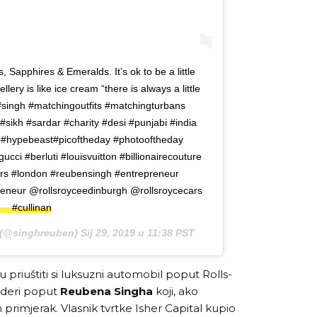
 Sapphires & Emeralds. It’s ok to be a little
lery is like ice cream “there is always a little
#singh #matchingoutfits #matchingturbans
#sikh #sardar #charity #desi #punjabi #india
ife#hypebeast#picoftheday #photooftheday
ucci #berluti #louisvuitton #billionairecouture
cars #london #reubensingh #entrepreneur
preneur @rollsroyceedinburgh @rollsroycecars
#cullinan
(@singhreuben)
Sij 29, 2019 u 11:38 PST
 priuštiti si luksuzni automobil poput Rolls-
arderi poput
Reubena Singha
koji, ako
primjerak. Vlasnik tvrtke Isher Capital kupio