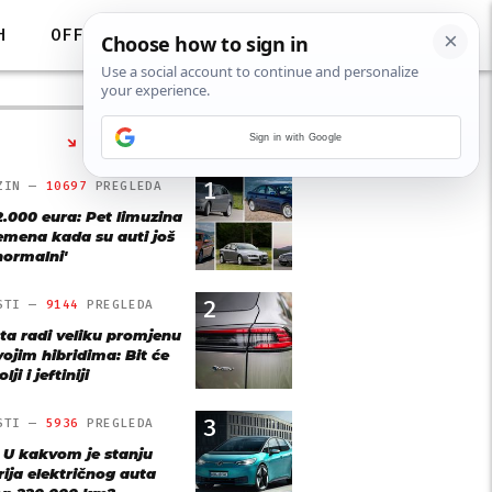
H
OFF
Sign in with Google
NAJČITANIJE
1
ZIN —
10697
PREGLEDA
2.000 eura: Pet limuzina
remena kada su auti još
'normalni'
2
STI —
9144
PREGLEDA
ta radi veliku promjenu
vojim hibridima: Bit će
lji i jeftiniji
3
STI —
5936
PREGLEDA
: U kakvom je stanju
rija električnog auta