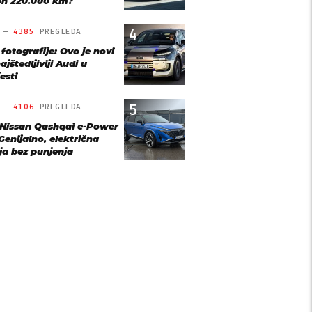
n 220.000 km?
4
O —
4385
PREGLEDA
 fotografije: Ovo je novi
ajštedljiviji Audi u
esti
5
O —
4106
PREGLEDA
 Nissan Qashqai e-Power
Genijalno, električna
ja bez punjenja