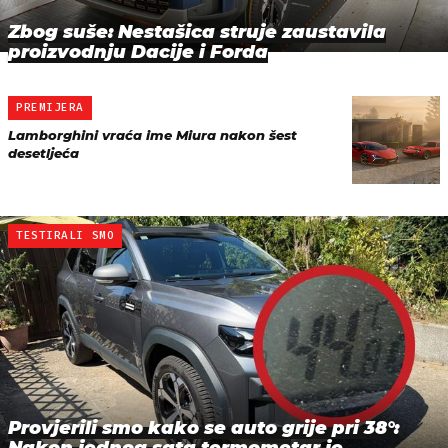
Zbog suše: Nestašica struje zaustavila
proizvodnju Dacije i Forda
PREMIJERA
Lamborghini vraća ime Miura nakon šest
desetljeća
TESTIRALI SMO
Provjerili smo kako se auto grije pri 38°:
Nakon jednog sata termometar je