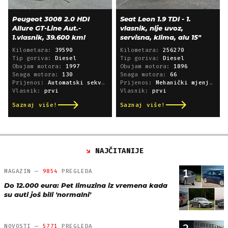
Peugeot 3008 2.0 HDI
Seat Leon 1.9 TDI - 1.
Allure GT-Line Aut.-
vlasnik, nije uvoz,
1.vlasnik, 39.600 km!
servisna, klima, alu 15"
Kilometara:
39590
Kilometara:
256270
Tip goriva:
Diesel
Tip goriva:
Diesel
Obujam motora:
1997
Obujam motora:
1896
Snaga motora:
130
Snaga motora:
66
Prijenos:
Automatski sekvencijski
Prijenos:
Mehanički mjenjač
Vlasnik:
prvi
Vlasnik:
prvi
Saznaj više!
Saznaj više!
NAJČITANIJE
1
MAGAZIN —
9854
PREGLEDA
Do 12.000 eura: Pet limuzina iz vremena kada
su auti još bili 'normalni'
NOVOSTI —
5771
PREGLEDA