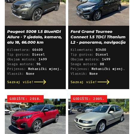
Peugeot 5008 1.5 BlueHDI
Ford Grand Tourneo
Allure - 7 sjedala, kamera,
Connect 1.5 TDCi Titanium
alu 18, 66.000 km
L2 - panorama, navigacija
Kilometara:
66400
Kilometara:
83400
Tip goriva:
Diesel
Tip goriva:
Diesel
Obujam motora:
1499
Obujam motora:
1499
Snaga motora:
96
Snaga motora:
88
Prijenos:
Mehanički mjenjač
Prijenos:
Mehanički mjenjač
Vlasnik:
None
Vlasnik:
None
Saznaj više!
Saznaj više!
GODIŠTE: 2018.
GODIŠTE: 2005.