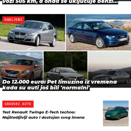
vozi 505 km, a onda se uključuje benzi…
RABLJENI
Do 12.000 eura: Pet limuzina iz vremena
kada su auti još bili 'normalni'
GRADSKI AUTO
Test Renault Twingo E-Tech techno:
Najštedljiviji auto i dostojan svog imena