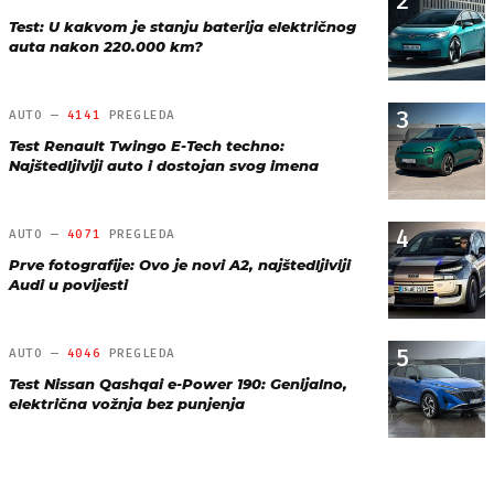
2
Test: U kakvom je stanju baterija električnog
auta nakon 220.000 km?
3
AUTO —
4141
PREGLEDA
Test Renault Twingo E-Tech techno:
Najštedljiviji auto i dostojan svog imena
4
AUTO —
4071
PREGLEDA
Prve fotografije: Ovo je novi A2, najštedljiviji
Audi u povijesti
5
AUTO —
4046
PREGLEDA
Test Nissan Qashqai e-Power 190: Genijalno,
električna vožnja bez punjenja