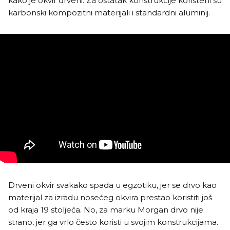
kako je okvir drveni. Za ostatak konstrukcije korišteni su
karbonski kompozitni materijali i standardni aluminij.
Drveni okvir svakako spada u egzotiku, jer se drvo kao
materijal za izradu nosećeg okvira prestao koristiti još
od kraja 19 stoljeća. No, za marku Morgan drvo nije
strano, jer ga vrlo često koristi u svojim konstrukcijama.