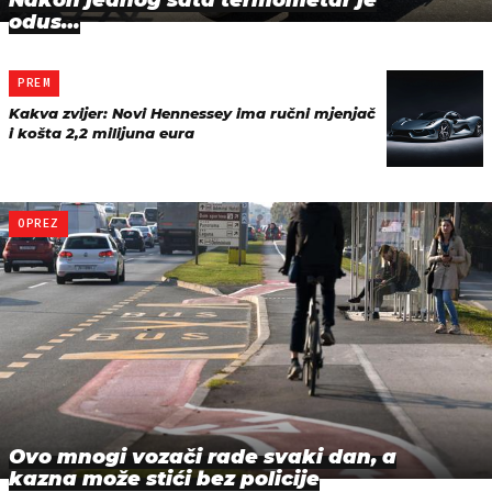
odus…
PREM
Kakva zvijer: Novi Hennessey ima ručni mjenjač
i košta 2,2 milijuna eura
OPREZ
Ovo mnogi vozači rade svaki dan, a
kazna može stići bez policije