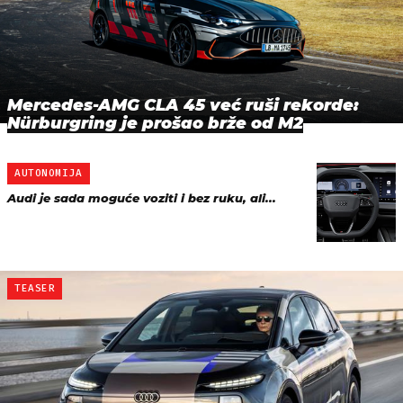
Mercedes-AMG CLA 45 već ruši rekorde:
Nürburgring je prošao brže od M2
AUTONOMIJA
Audi je sada moguće voziti i bez ruku, ali...
TEASER