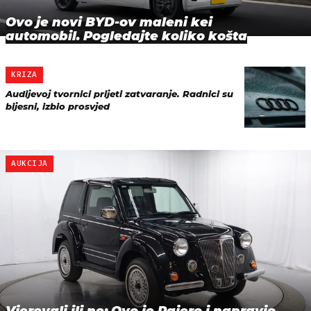
Ovo je novi BYD-ov maleni kei
automobil. Pogledajte koliko košta
KRIZA
Audijevoj tvornici prijeti zatvaranje. Radnici su
bijesni, izbio prosvjed
AUKCIJA
Vjerovali ili ne: Ovo je Pajero i napravio