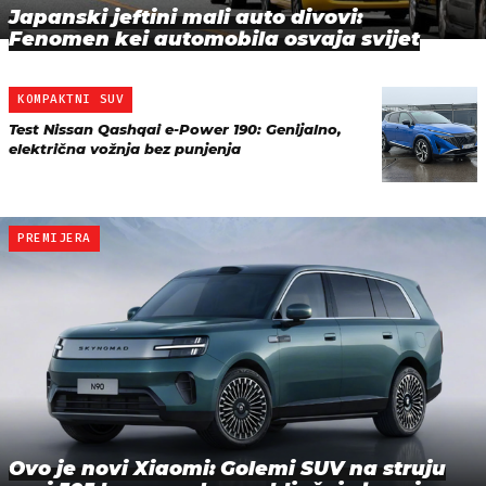
Japanski jeftini mali auto divovi:
Fenomen kei automobila osvaja svijet
KOMPAKTNI SUV
Test Nissan Qashqai e-Power 190: Genijalno,
električna vožnja bez punjenja
PREMIJERA
Ovo je novi Xiaomi: Golemi SUV na struju