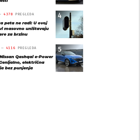
esti
4
 —
4378
PREGLEDA
a peta ne radi: U ovoj
vi masovno uništavaju
re za brzinu
5
O —
4116
PREGLEDA
 Nissan Qashqai e-Power
Genijalno, električna
ja bez punjenja