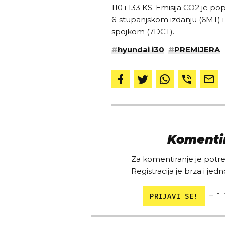
110 i 133 KS. Emisija CO2 je po
6-stupanjskom izdanju (6MT) 
spojkom (7DCT).
#
hyundai i30
#
PREMIJERA
Komentir
Za komentiranje je potreb
Registracija je brza i jedn
PRIJAVI SE!
IL