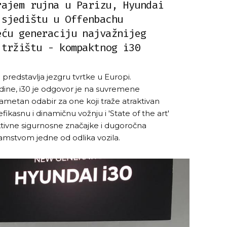
rajem rujna u Parizu, Hyundai
 sjedištu u Offenbachu
eću generaciju najvažnijeg
 tržištu - kompaktnog i30
predstavlja jezgru tvrtke u Europi.
ine, i30 je odgovor je na suvremene
metan odabir za one koji traže atraktivan
 efikasnu i dinamičnu vožnju i 'State of the art'
ktivne sigurnosne značajke i dugoročna
amstvom jedne od odlika vozila.