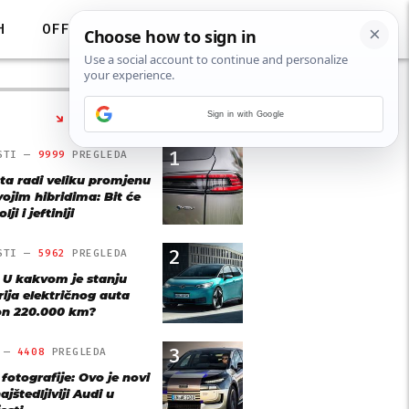
H
OFF
Sign in with Google
NAJČITANIJE
1
STI —
9999
PREGLEDA
ta radi veliku promjenu
vojim hibridima: Bit će
lji i jeftiniji
2
STI —
5962
PREGLEDA
: U kakvom je stanju
rija električnog auta
n 220.000 km?
3
O —
4408
PREGLEDA
 fotografije: Ovo je novi
ajštedljiviji Audi u