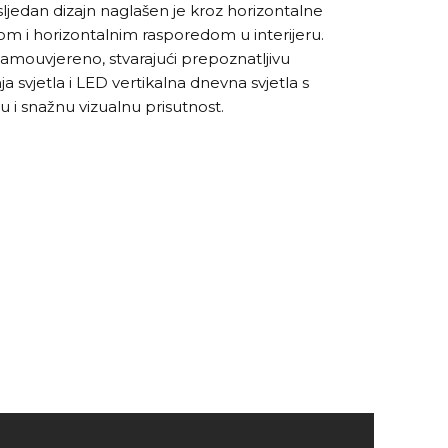
ljedan dizajn naglašen je kroz horizontalne
erom i horizontalnim rasporedom u interijeru.
e samouvjereno, stvarajući prepoznatljivu
a svjetla i LED vertikalna dnevna svjetla s
u i snažnu vizualnu prisutnost.