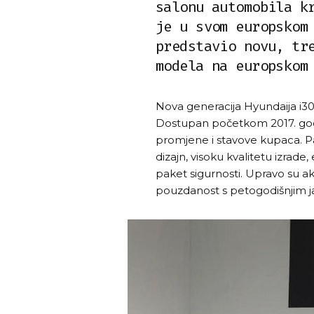
salonu automobila k
je u svom europskom
predstavio novu, tr
modela na europskom
Nova generacija Hyundaija i30 
Dostupan početkom 2017. god
promjene i stavove kupaca. Pa
dizajn, visoku kvalitetu izrade,
paket sigurnosti. Upravo su a
pouzdanost s petogodišnjim j