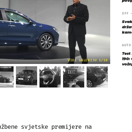
povij
OFF
Svak
drža
kame
AUT
Test
190: 
VIDI GALERIJU 1/10
vožn
užbene svjetske premijere na