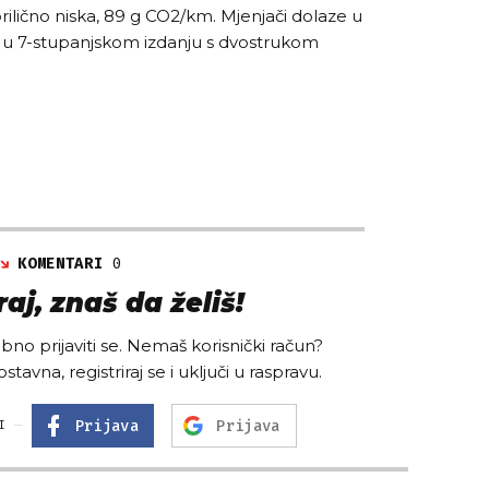
prilično niska, 89 g CO2/km. Mjenjači dolaze u
i u 7-stupanjskom izdanju s dvostrukom
KOMENTARI
0
aj, znaš da želiš!
no prijaviti se. Nemaš korisnički račun?
ostavna, registriraj se i uključi u raspravu.
Prijava
Prijava
I