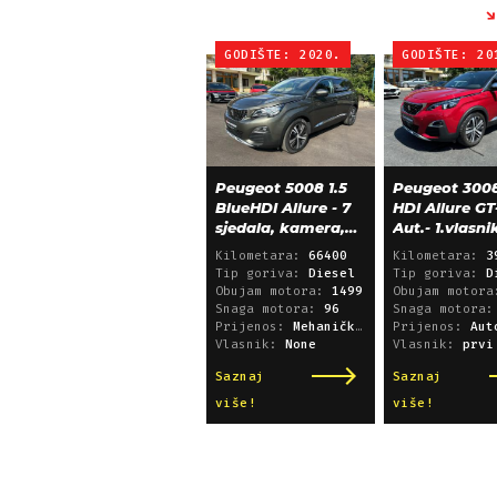
GODIŠTE: 2020.
GODIŠTE: 20
Peugeot 5008 1.5
Peugeot 3008
BlueHDI Allure - 7
HDI Allure GT
sjedala, kamera,
Aut.- 1.vlasni
alu 18, 66.000 km
39.600 km!
Kilometara:
66400
Kilometara:
3
Tip goriva:
Diesel
Tip goriva:
D
Obujam motora:
1499
Obujam motor
Snaga motora:
96
Snaga motora
Prijenos:
Mehanički mjenjač
Prijenos:
Automatsk
Vlasnik:
None
Vlasnik:
prvi
Saznaj
Saznaj
više!
više!