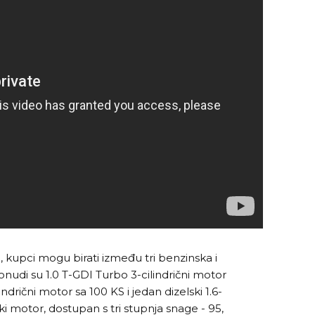
, kupci mogu birati između tri benzinska i
nudi su 1.0 T-GDI Turbo 3-cilindrični motor
lindrični motor sa 100 KS i jedan dizelski 1.6-
lski motor, dostupan s tri stupnja snage - 95,