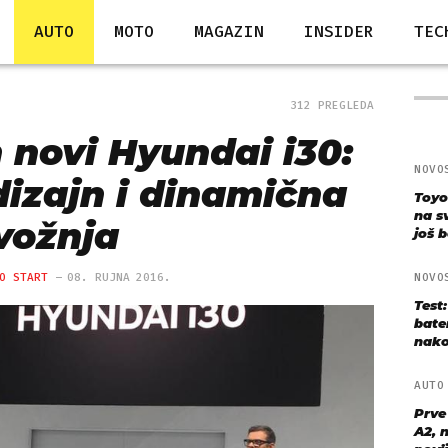
AUTO
MOTO
MAGAZIN
INSIDER
TEC
312 PREGLEDA
 novi Hyundai i30:
NOVO
dizajn i dinamična
Toyo
na s
vožnja
još bo
O START
08. RUJNA 2016.
NOVO
Test
bate
nako
AUT
Prve
A2, n