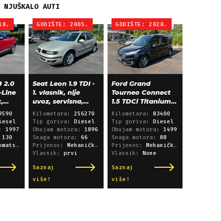
NJUŠKALO AUTI
18.
GODIŠTE: 2005.
GODIŠTE: 2020.
 2.0
Seat Leon 1.9 TDI -
Ford Grand
-Line
1. vlasnik, nije
Tourneo Connect
k,
uvoz, servisna,
1.5 TDCi Titanium
klima, alu 15"
L2 - panorama,
9590
Kilometara:
256270
Kilometara:
83400
navigacija
iesel
Tip goriva:
Diesel
Tip goriva:
Diesel
a:
1997
Obujam motora:
1896
Obujam motora:
1499
:
130
Snaga motora:
66
Snaga motora:
88
i sekvencijski
Prijenos:
Mehanički mjenjač
Prijenos:
Mehanički mjenjač
Vlasnik:
prvi
Vlasnik:
None
Saznaj
Saznaj
više!
više!