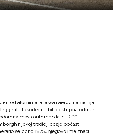
đen od aluminija, a lakša i aerodinamičnija
leggerita također će biti dostupna odmah
andardna masa automobila je 1.690
borghinijevoj tradiciji odaje počast
rario se borio 1875., njegovo ime znači