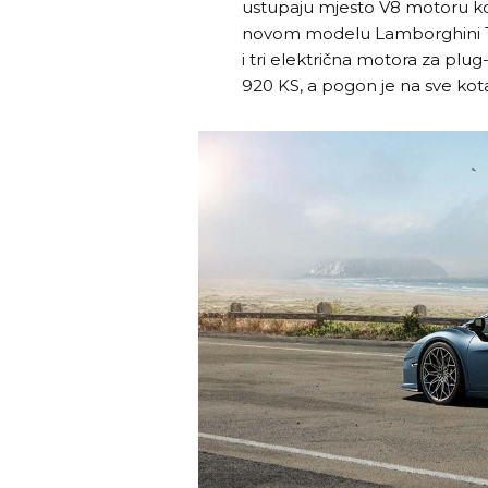
ustupaju mjesto V8 motoru koji
novom modelu Lamborghini T
i tri električna motora za plu
920 KS, a pogon je na sve kot