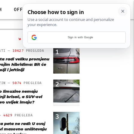
H
OFF
Sign in with Google
NAJČITANIJE
1
STI —
10627
PREGLEDA
ta radi veliku promjenu
vojim hibridima: Bit će
lji i jeftiniji
2
ZIN —
5074
PREGLEDA
o limuzine nemaju
nji brisač, a SUV-ovi
vo uvijek imaju?
3
 —
4629
PREGLEDA
a peta ne radi: U ovoj
vi masovno uništavaju