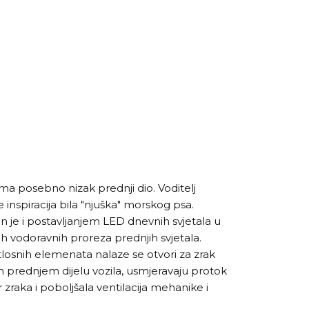
a posebno nizak prednji dio. Voditelj
e inspiracija bila "njuška" morskog psa.
an je i postavljanjem LED dnevnih svjetala u
h vodoravnih proreza prednjih svjetala.
tlosnih elemenata nalaze se otvori za zrak
m prednjem dijelu vozila, usmjeravaju protok
 zraka i poboljšala ventilacija mehanike i