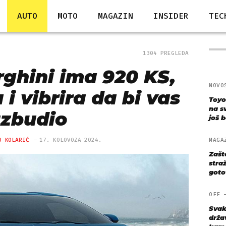
AUTO
MOTO
MAGAZIN
INSIDER
TEC
1304 PREGLEDA
ghini ima 920 KS,
NOVO
 i vibrira da bi vas
Toyo
na s
zbudio
još bo
O KOLARIĆ
17. KOLOVOZA 2024.
MAGA
Zašt
straž
goto
OFF
Svak
drža