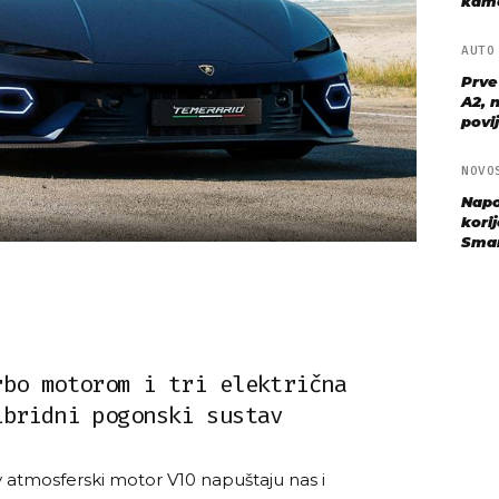
kame
AUT
Prve
A2, n
povij
NOVO
Napo
kori
Sma
rbo motorom i tri električna
ibridni pogonski sustav
 atmosferski motor V10 napuštaju nas i