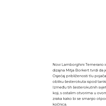
Novi Lamborghini Temerario im
dizajna Mitja Borkert tvrdi da j
Osjećaj približenosti tlu pojač
obliku šesterokuta ispod tanki
Između tih šesterokutnih svje
koji, s ostalim otvorima u ovo
zraka kako bi se smanjio otpor
kočnica.