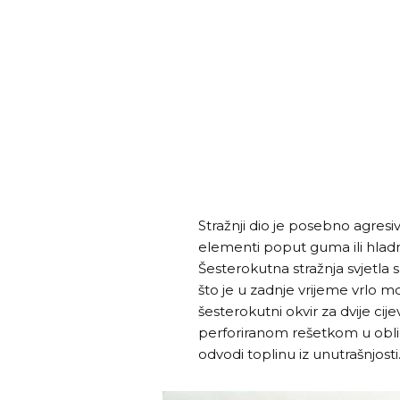
Stražnji dio je posebno agresi
elementi poput guma ili hladnja
Šesterokutna stražnja svjetla
što je u zadnje vrijeme vrlo 
šesterokutni okvir za dvije cij
perforiranom rešetkom u obliku
odvodi toplinu iz unutrašnjosti