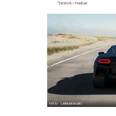
"žestok i hrabar.
FOTO: LAMBORGHINI