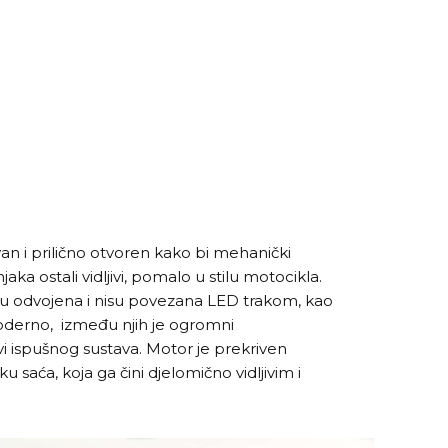
van i prilično otvoren kako bi mehanički
ka ostali vidljivi, pomalo u stilu motocikla.
 su odvojena i nisu povezana LED trakom, kao
moderno, između njih je ogromni
evi ispušnog sustava. Motor je prekriven
 saća, koja ga čini djelomično vidljivim i
.