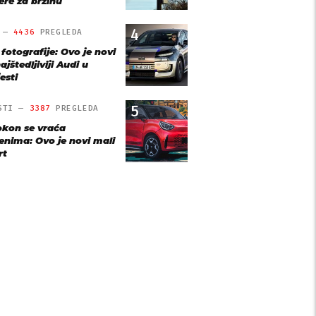
re za brzinu
4
O —
4436
PREGLEDA
 fotografije: Ovo je novi
ajštedljiviji Audi u
esti
5
STI —
3387
PREGLEDA
kon se vraća
jenima: Ovo je novi mali
rt