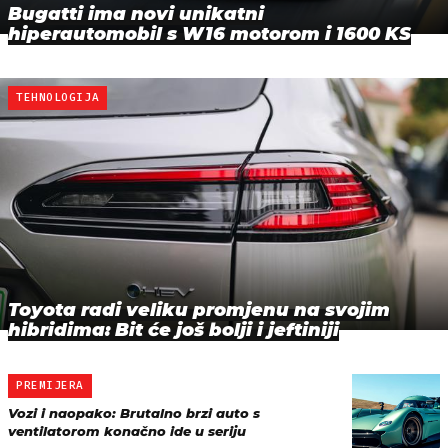
Bugatti ima novi unikatni
hiperautomobil s W16 motorom i 1600 KS
TEHNOLOGIJA
Toyota radi veliku promjenu na svojim
hibridima: Bit će još bolji i jeftiniji
PREMIJERA
Vozi i naopako: Brutalno brzi auto s
ventilatorom konačno ide u seriju