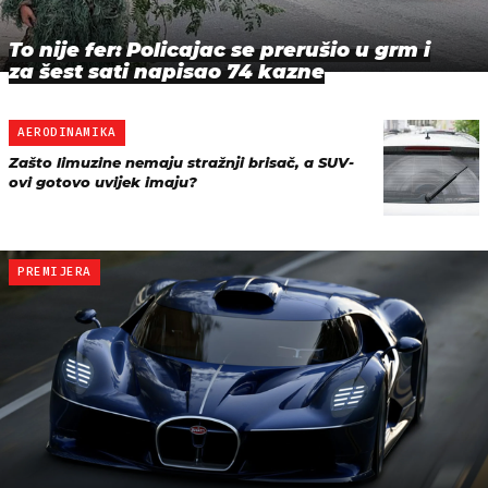
To nije fer: Policajac se prerušio u grm i
za šest sati napisao 74 kazne
AERODINAMIKA
Zašto limuzine nemaju stražnji brisač, a SUV-
ovi gotovo uvijek imaju?
PREMIJERA