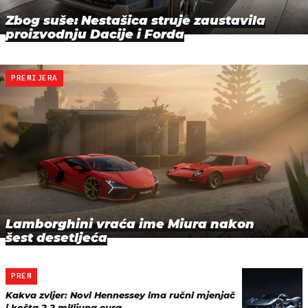
Zbog suše: Nestašica struje zaustavila
proizvodnju Dacije i Forda
PREMIJERA
Lamborghini vraća ime Miura nakon
šest desetljeća
PREM
Kakva zvijer: Novi Hennessey ima ručni mjenjač
i košta 2,2 milijuna eura