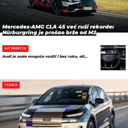
Mercedes-AMG CLA 45 već ruši rekorde:
Nürburgring je prošao brže od M2
AUTONOMIJA
Audi je sada moguće voziti i bez ruku, ali...
TEASER