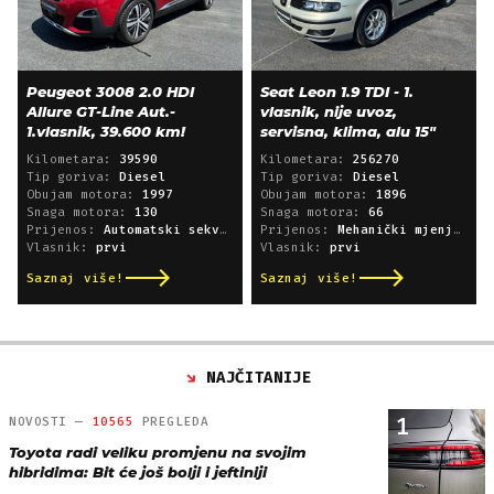
Peugeot 3008 2.0 HDI
Seat Leon 1.9 TDI - 1.
Allure GT-Line Aut.-
vlasnik, nije uvoz,
1.vlasnik, 39.600 km!
servisna, klima, alu 15"
Kilometara:
39590
Kilometara:
256270
Tip goriva:
Diesel
Tip goriva:
Diesel
Obujam motora:
1997
Obujam motora:
1896
Snaga motora:
130
Snaga motora:
66
Prijenos:
Automatski sekvencijski
Prijenos:
Mehanički mjenjač
Vlasnik:
prvi
Vlasnik:
prvi
Saznaj više!
Saznaj više!
NAJČITANIJE
1
NOVOSTI —
10565
PREGLEDA
Toyota radi veliku promjenu na svojim
hibridima: Bit će još bolji i jeftiniji