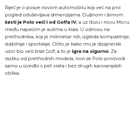
Riječ je o posve novom automobilu koji već na prvi
pogled oduševljava dimenzijama. Duljinom i širinom
šesti je Polo veći i od Golfa IV
, a uz Ibizu i novu Micru
među najvećim je autima u klasi. U odnosu na
prethodnika, koji je milimetar niži, izgleda kompaktnije,
stabilnije i sportskije. Očito je kako mu je dizajnerski
uzor bio veći brat Golf, a to je
igra na sigurno
. Za
razliku od prethodnih modela, novi se Polo proizvodi
samo u izvedbi s pet vrata i bez drugih karoserijskih
oblika.