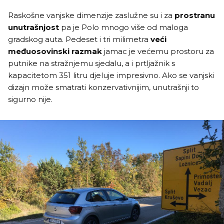
Raskošne vanjske dimenzije zaslužne su i za
prostranu
unutrašnjost
pa je Polo mnogo više od maloga
gradskog auta. Pedeset i tri milimetra
veći
međuosovinski razmak
jamac je većemu prostoru za
putnike na stražnjemu sjedalu, a i prtljažnik s
kapacitetom 351 litru djeluje impresivno. Ako se vanjski
dizajn može smatrati konzervativnijim, unutrašnji to
sigurno nije.