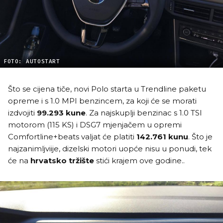
FOTO: AUTOSTART
Što se cijena tiče, novi Polo starta u Trendline paketu
opreme i s 1.0 MPI benzincem, za koji će se morati
izdvojiti
99.293 kune
. Za najskuplji benzinac s 1.0 TSI
motorom (115 KS) i DSG7 mjenjačem u opremi
Comfortline+beats valjat će platiti
142.761 kunu
. Što je
najzanimljviije, dizelski motori uopće nisu u ponudi, tek
će na
hrvatsko tržište
stići krajem ove godine..