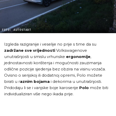
FOTO: AUTOSTART
Izgleda razigranije i veselije no prije s time da su
zadržane sve vrijednosti
Volkswagenove
unutrašnjosti u smislu vrhunske
ergonomije
,
jednostavnosti korištenja i mogućnosti zauzimanja
odlične pozicije sjedenja bez obzira na visinu vozača.
Ovisno o serijskoj ili dodatnoj opremi, Polo možete
birati u r
aznim bojama
i dekorima u unutrašnjosti.
Pridodaju li se i vanjske boje karoserije
Polo
može biti
individualiziran više nego ikada prije.