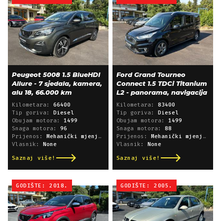
Peugeot 5008 1.5 BlueHDI
Ford Grand Tourneo
Allure - 7 sjedala, kamera,
Connect 1.5 TDCi Titanium
alu 18, 66.000 km
L2 - panorama, navigacija
Kilometara:
66400
Kilometara:
83400
Tip goriva:
Diesel
Tip goriva:
Diesel
Obujam motora:
1499
Obujam motora:
1499
Snaga motora:
96
Snaga motora:
88
Prijenos:
Mehanički mjenjač
Prijenos:
Mehanički mjenjač
Vlasnik:
None
Vlasnik:
None
Saznaj više!
Saznaj više!
GODIŠTE: 2018.
GODIŠTE: 2005.