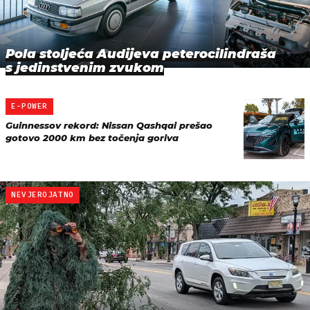
Pola stoljeća Audijeva peterocilindraša
s jedinstvenim zvukom
E-POWER
Guinnessov rekord: Nissan Qashqai prešao
gotovo 2000 km bez točenja goriva
NEVJEROJATNO