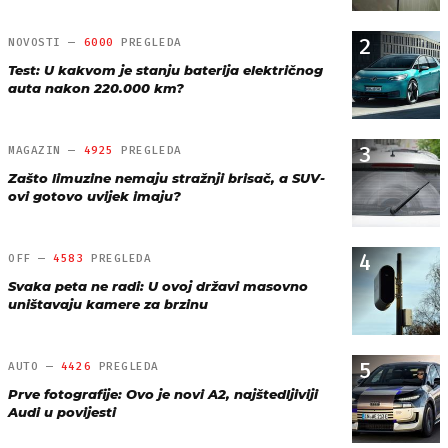
2
NOVOSTI —
6000
PREGLEDA
Test: U kakvom je stanju baterija električnog
auta nakon 220.000 km?
3
MAGAZIN —
4925
PREGLEDA
Zašto limuzine nemaju stražnji brisač, a SUV-
ovi gotovo uvijek imaju?
4
OFF —
4583
PREGLEDA
Svaka peta ne radi: U ovoj državi masovno
uništavaju kamere za brzinu
5
AUTO —
4426
PREGLEDA
Prve fotografije: Ovo je novi A2, najštedljiviji
Audi u povijesti