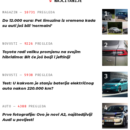
NAJČITANIJE
1
MAGAZIN —
10731
PREGLEDA
Do 12.000 eura: Pet limuzina iz vremena kada
su auti još bili 'normalni'
2
NOVOSTI —
9226
PREGLEDA
Toyota radi veliku promjenu na svojim
hibridima: Bit će još bolji i jeftiniji
3
NOVOSTI —
5938
PREGLEDA
Test: U kakvom je stanju baterija električnog
auta nakon 220.000 km?
4
AUTO —
4388
PREGLEDA
Prve fotografije: Ovo je novi A2, najštedljiviji
Audi u povijesti