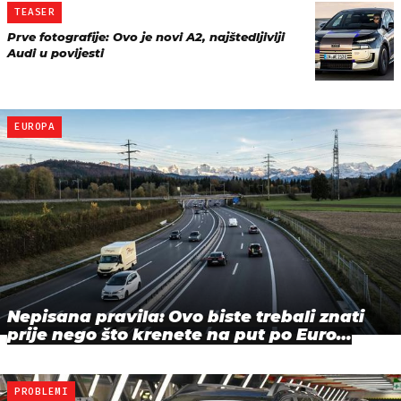
TEASER
Prve fotografije: Ovo je novi A2, najštedljiviji
Audi u povijesti
EUROPA
Nepisana pravila: Ovo biste trebali znati
prije nego što krenete na put po Euro…
PROBLEMI