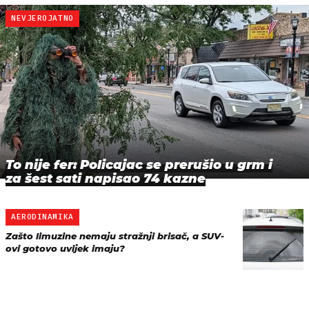
NEVJEROJATNO
To nije fer: Policajac se prerušio u grm i
za šest sati napisao 74 kazne
AERODINAMIKA
Zašto limuzine nemaju stražnji brisač, a SUV-
ovi gotovo uvijek imaju?