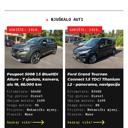
NJUŠKALO AUTI
GODIŠTE: 2020.
GODIŠTE: 2020.
Peugeot 5008 1.5 BlueHDI
Ford Grand Tourneo
Allure - 7 sjedala, kamera,
Connect 1.5 TDCi Titanium
alu 18, 66.000 km
L2 - panorama, navigacija
Kilometara:
66400
Kilometara:
83400
Tip goriva:
Diesel
Tip goriva:
Diesel
Obujam motora:
1499
Obujam motora:
1499
Snaga motora:
96
Snaga motora:
88
Prijenos:
Mehanički mjenjač
Prijenos:
Mehanički mjenjač
Vlasnik:
None
Vlasnik:
None
Saznaj više!
Saznaj više!