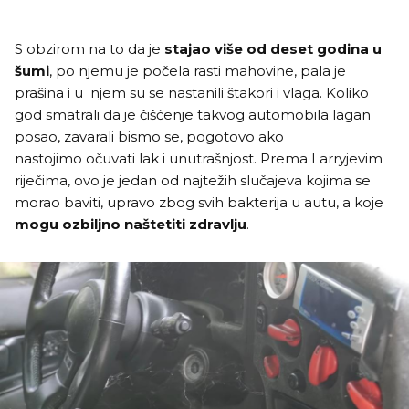
S obzirom na to da je
stajao više od deset godina u
šumi
, po njemu je počela rasti mahovine, pala je
prašina i u njem su se nastanili štakori i vlaga. Koliko
god smatrali da je čišćenje takvog automobila lagan
posao, zavarali bismo se, pogotovo ako
nastojimo očuvati lak i unutrašnjost. Prema Larryjevim
riječima, ovo je jedan od najtežih slučajeva kojima se
morao baviti, upravo zbog svih bakterija u autu, a koje
mogu ozbiljno naštetiti zdravlju
.