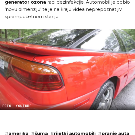
generator ozona
radi dezinfekcije. Automobil je dobio
'novu dimenziju' te je na kraju videa neprepoznatljiv
sprampočetnom stanju.
FOTO: YOUTUBE
#
amerika
#
šuma
#
rijetki automobili
#
pranje auta