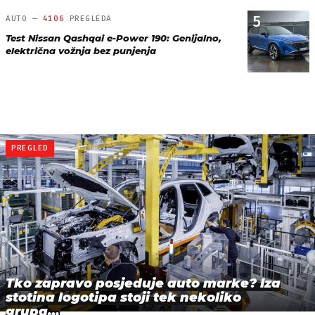
5
AUTO —
4106
PREGLEDA
Test Nissan Qashqai e-Power 190: Genijalno,
električna vožnja bez punjenja
PREGLED
Tko zapravo posjeduje auto marke? Iza
stotina logotipa stoji tek nekoliko
grupa…