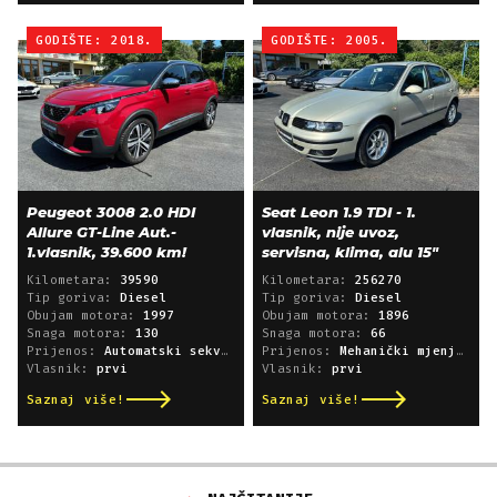
GODIŠTE: 2018.
GODIŠTE: 2005.
Peugeot 3008 2.0 HDI
Seat Leon 1.9 TDI - 1.
Allure GT-Line Aut.-
vlasnik, nije uvoz,
1.vlasnik, 39.600 km!
servisna, klima, alu 15"
Kilometara:
39590
Kilometara:
256270
Tip goriva:
Diesel
Tip goriva:
Diesel
Obujam motora:
1997
Obujam motora:
1896
Snaga motora:
130
Snaga motora:
66
Prijenos:
Automatski sekvencijski
Prijenos:
Mehanički mjenjač
Vlasnik:
prvi
Vlasnik:
prvi
Saznaj više!
Saznaj više!