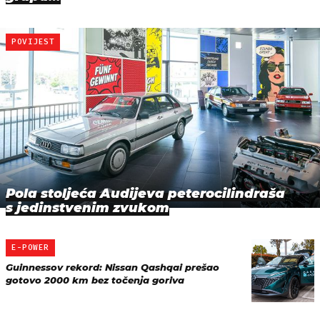
POVIJEST
Pola stoljeća Audijeva peterocilindraša
s jedinstvenim zvukom
E-POWER
Guinnessov rekord: Nissan Qashqai prešao
gotovo 2000 km bez točenja goriva