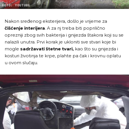
FOTO: YOUTUBE
Nakon sređenog eksterijera, došlo je vrijeme za
čišćenje interijera
. A za nj treba biti poprilično
oprezniji zbog svih bakterija i gnijezda štakora koji su se
nalazili unutra. Prvi korak je ukloniti sve stvari koje bi
mogle
sadržavati štetne tvari,
kao što su gnijezda i
kosturi životinja te krpe, plahte pa čak i krovnu oplatu
u ovom slučaju.