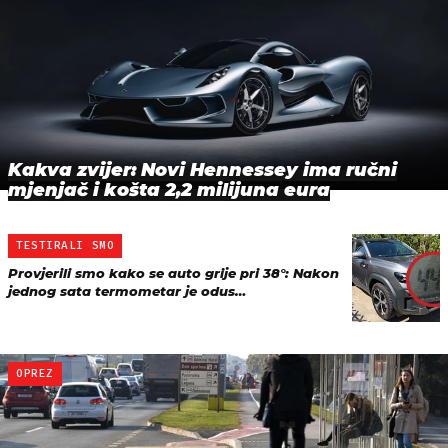
Kakva zvijer: Novi Hennessey ima ručni
mjenjač i košta 2,2 milijuna eura
TESTIRALI SMO
Provjerili smo kako se auto grije pri 38°: Nakon
jednog sata termometar je odus…
OPREZ