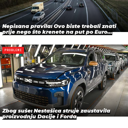
Nepisana pravila: Ovo biste trebali znati
prije nego što krenete na put po Euro…
PROBLEMI
Zbog suše: Nestašica struje zaustavila
proizvodnju Dacije i Forda