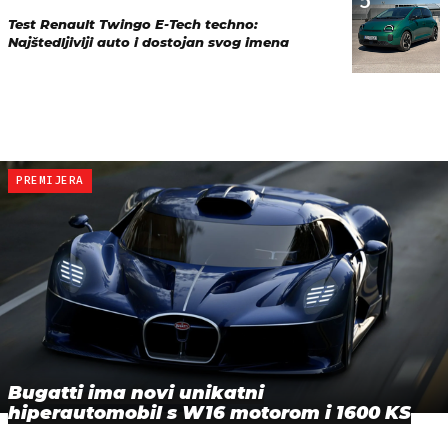
5
Test Renault Twingo E-Tech techno:
Najštedljiviji auto i dostojan svog imena
PREMIJERA
Bugatti ima novi unikatni
hiperautomobil s W16 motorom i 1600 KS