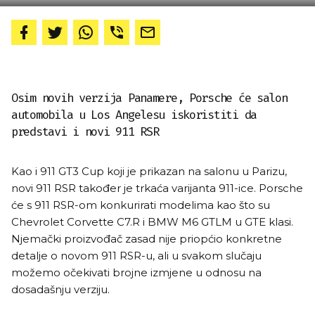
Osim novih verzija Panamere, Porsche će salon
automobila u Los Angelesu iskoristiti da
predstavi i novi 911 RSR
Kao i 911 GT3 Cup koji je prikazan na salonu u Parizu,
novi 911 RSR također je trkaća varijanta 911-ice. Porsche
će s 911 RSR-om konkurirati modelima kao što su
Chevrolet Corvette C7.R i BMW M6 GTLM u GTE klasi.
Njemački proizvođač zasad nije priopćio konkretne
detalje o novom 911 RSR-u, ali u svakom slučaju
možemo očekivati brojne izmjene u odnosu na
dosadašnju verziju.