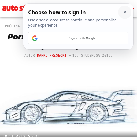
POČETNA
AUTO
460 PREGLEDA
Porsche najavio novi 911 RSR s
Sign in with Google
brojnim izmjenama
AUTOR
MARKO PRESEČKI
15. STUDENOGA 2016.
FOTO: AUTO START