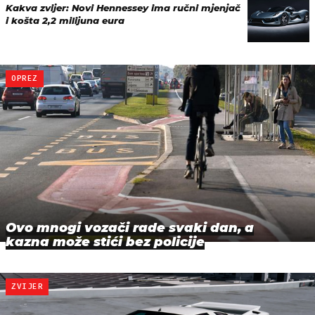
Kakva zvijer: Novi Hennessey ima ručni mjenjač
i košta 2,2 milijuna eura
OPREZ
Ovo mnogi vozači rade svaki dan, a
kazna može stići bez policije
ZVIJER