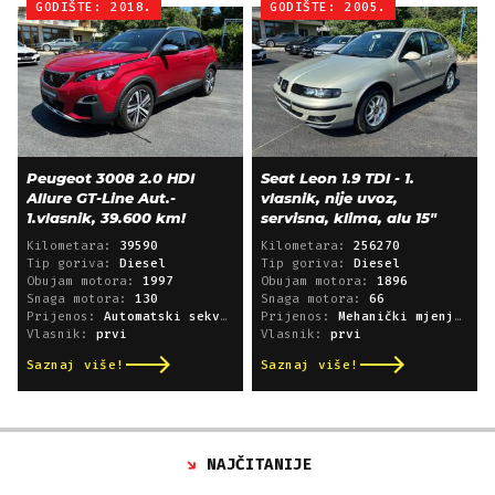
GODIŠTE: 2018.
GODIŠTE: 2005.
Peugeot 3008 2.0 HDI
Seat Leon 1.9 TDI - 1.
Allure GT-Line Aut.-
vlasnik, nije uvoz,
1.vlasnik, 39.600 km!
servisna, klima, alu 15"
Kilometara:
39590
Kilometara:
256270
Tip goriva:
Diesel
Tip goriva:
Diesel
Obujam motora:
1997
Obujam motora:
1896
Snaga motora:
130
Snaga motora:
66
Prijenos:
Automatski sekvencijski
Prijenos:
Mehanički mjenjač
Vlasnik:
prvi
Vlasnik:
prvi
Saznaj više!
Saznaj više!
NAJČITANIJE