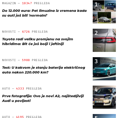
1
MAGAZIN —
10347
PREGLEDA
Do 12.000 eura: Pet limuzina iz vremena kada
su auti još bili 'normalni'
2
NOVOSTI —
6726
PREGLEDA
Toyota radi veliku promjenu na svojim
hibridima: Bit će još bolji i jeftiniji
3
NOVOSTI —
5900
PREGLEDA
Test: U kakvom je stanju baterija električnog
auta nakon 220.000 km?
4
AUTO —
4333
PREGLEDA
Prve fotografije: Ovo je novi A2, najštedljiviji
Audi u povijesti
AUTO —
4195
PREGLEDA