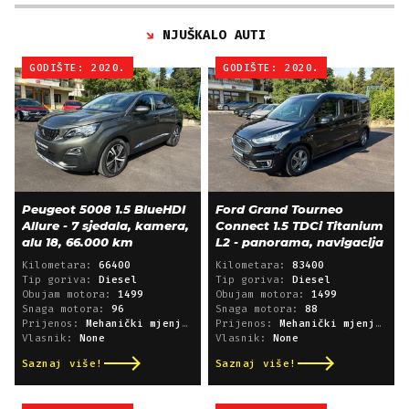
NJUŠKALO AUTI
GODIŠTE: 2020.
GODIŠTE: 2020.
Peugeot 5008 1.5 BlueHDI
Ford Grand Tourneo
Allure - 7 sjedala, kamera,
Connect 1.5 TDCi Titanium
alu 18, 66.000 km
L2 - panorama, navigacija
Kilometara:
66400
Kilometara:
83400
Tip goriva:
Diesel
Tip goriva:
Diesel
Obujam motora:
1499
Obujam motora:
1499
Snaga motora:
96
Snaga motora:
88
Prijenos:
Mehanički mjenjač
Prijenos:
Mehanički mjenjač
Vlasnik:
None
Vlasnik:
None
Saznaj više!
Saznaj više!