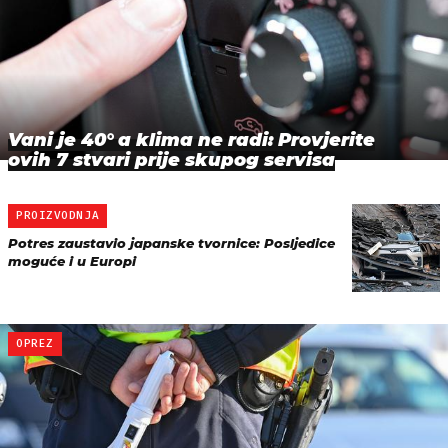
Vani je 40° a klima ne radi: Provjerite
ovih 7 stvari prije skupog servisa
PROIZVODNJA
Potres zaustavio japanske tvornice: Posljedice
moguće i u Europi
OPREZ