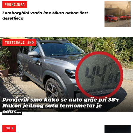
PREMIJERA
Lamborghini vraća ime Miura nakon šest
desetljeća
TESTIRALI SMO
Provjerili smo kako se auto grije pri 38°:
Nakon jednog sata termometar je
odus…
PREM