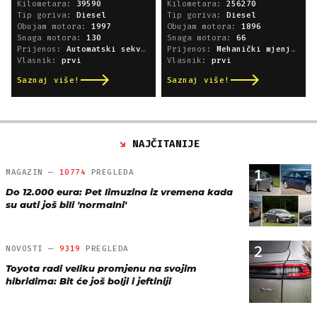
Kilometara:
39590
Kilometara:
256270
Tip goriva:
Diesel
Tip goriva:
Diesel
Obujam motora:
1997
Obujam motora:
1896
Snaga motora:
130
Snaga motora:
66
Prijenos:
Automatski sekvencijski
Prijenos:
Mehanički mjenjač
Vlasnik:
prvi
Vlasnik:
prvi
Saznaj više!
Saznaj više!
NAJČITANIJE
1
MAGAZIN —
10774
PREGLEDA
Do 12.000 eura: Pet limuzina iz vremena kada
su auti još bili 'normalni'
2
NOVOSTI —
9319
PREGLEDA
Toyota radi veliku promjenu na svojim
hibridima: Bit će još bolji i jeftiniji