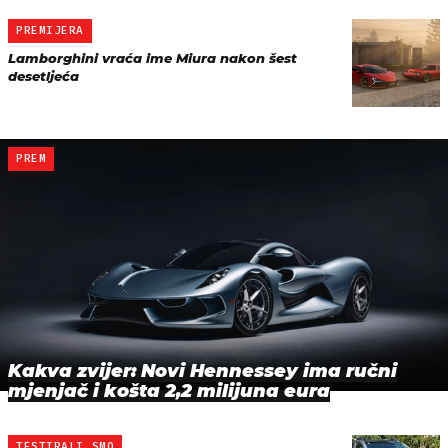
PREMIJERA
Lamborghini vraća ime Miura nakon šest
desetljeća
PREM
Kakva zvijer: Novi Hennessey ima ručni
mjenjač i košta 2,2 milijuna eura
TESTIRALI SMO