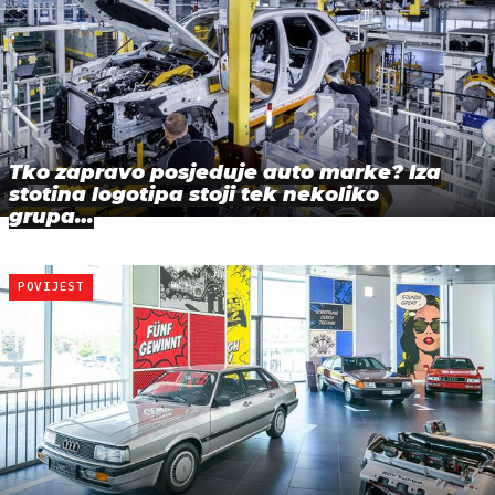
Tko zapravo posjeduje auto marke? Iza
stotina logotipa stoji tek nekoliko
grupa…
POVIJEST