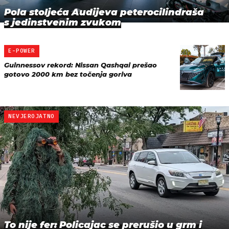
Pola stoljeća Audijeva peterocilindraša
s jedinstvenim zvukom
E-POWER
Guinnessov rekord: Nissan Qashqai prešao
gotovo 2000 km bez točenja goriva
NEVJEROJATNO
To nije fer: Policajac se prerušio u grm i