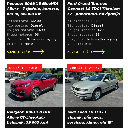
Peugeot 5008 1.5 BlueHDI
Ford Grand Tourneo
Allure - 7 sjedala, kamera,
Connect 1.5 TDCi Titanium
alu 18, 66.000 km
L2 - panorama, navigacija
Kilometara:
66400
Kilometara:
83400
Tip goriva:
Diesel
Tip goriva:
Diesel
Obujam motora:
1499
Obujam motora:
1499
Snaga motora:
96
Snaga motora:
88
Prijenos:
Mehanički mjenjač
Prijenos:
Mehanički mjenjač
Vlasnik:
None
Vlasnik:
None
Saznaj više!
Saznaj više!
GODIŠTE: 2018.
GODIŠTE: 2005.
Peugeot 3008 2.0 HDI
Seat Leon 1.9 TDI - 1.
Allure GT-Line Aut.-
vlasnik, nije uvoz,
1.vlasnik, 39.600 km!
servisna, klima, alu 15"