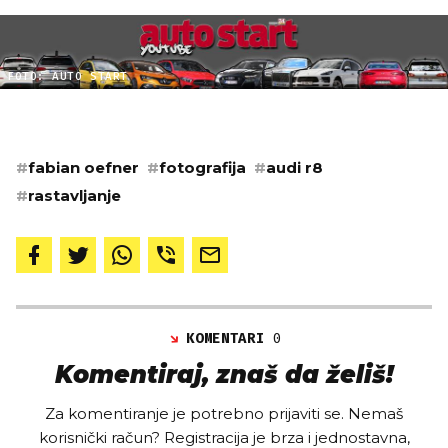
FOTO: AUTO START
#
fabian oefner
#
fotografija
#
audi r8
#
rastavljanje
KOMENTARI
0
Komentiraj, znaš da želiš!
Za komentiranje je potrebno prijaviti se. Nemaš
korisnički račun? Registracija je brza i jednostavna,