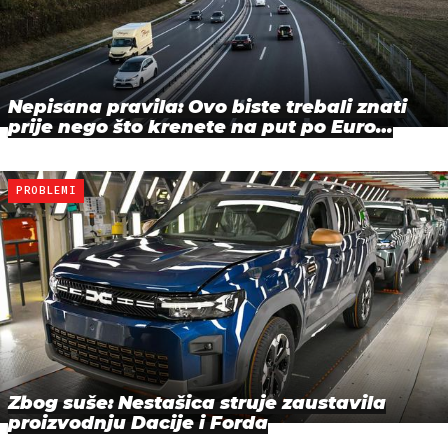
Nepisana pravila: Ovo biste trebali znati
prije nego što krenete na put po Euro…
PROBLEMI
Zbog suše: Nestašica struje zaustavila
proizvodnju Dacije i Forda