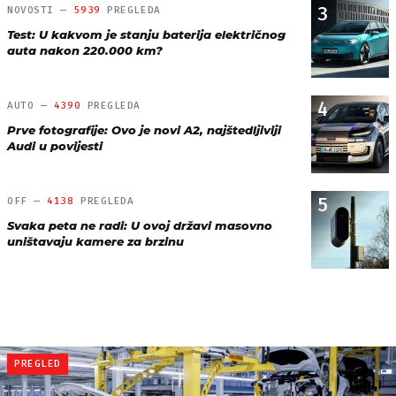
3
NOVOSTI —
5939
PREGLEDA
Test: U kakvom je stanju baterija električnog
auta nakon 220.000 km?
4
AUTO —
4390
PREGLEDA
Prve fotografije: Ovo je novi A2, najštedljiviji
Audi u povijesti
5
OFF —
4138
PREGLEDA
Svaka peta ne radi: U ovoj državi masovno
uništavaju kamere za brzinu
PREGLED