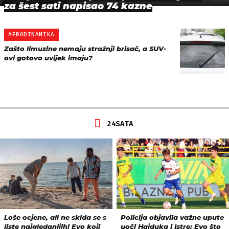
za šest sati napisao 74 kazne
AERODINAMIKA
Zašto limuzine nemaju stražnji brisač, a SUV-
ovi gotovo uvijek imaju?