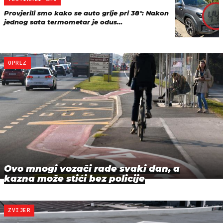
Provjerili smo kako se auto grije pri 38°: Nakon
jednog sata termometar je odus…
OPREZ
Ovo mnogi vozači rade svaki dan, a
kazna može stići bez policije
ZVIJER