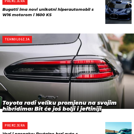
PREMIJERA
Bugatti ima novi unikatni hiperautomobil s
W16 motorom i 1600 KS
TEHNOLOGIJA
Toyota radi veliku promjenu na svojim
hibridima: Bit će još bolji i jeftiniji
PREMIJERA
Vozi i naopako: Brutalno brzi auto s