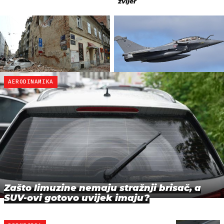
AERODINAMIKA
Zašto limuzine nemaju stražnji brisač, a
SUV-ovi gotovo uvijek imaju?