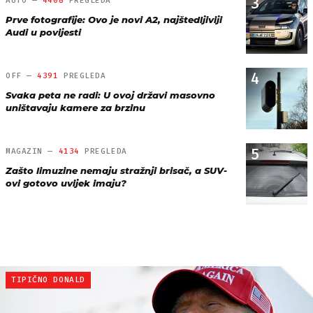
3
AUTO —
4408
PREGLEDA
Prve fotografije: Ovo je novi A2, najštedljiviji
Audi u povijesti
4
OFF —
4391
PREGLEDA
Svaka peta ne radi: U ovoj državi masovno
uništavaju kamere za brzinu
5
MAGAZIN —
4134
PREGLEDA
Zašto limuzine nemaju stražnji brisač, a SUV-
ovi gotovo uvijek imaju?
TIPIČNO DONALD