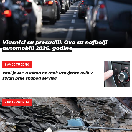
Vlasnici su presudili: Ovo su najbolji
automobili 2026. godine
SAVJETUJEMO
Vani je 40° a klima ne radi: Provjerite ovih 7
stvari prije skupog servisa
PROIZVODNJA