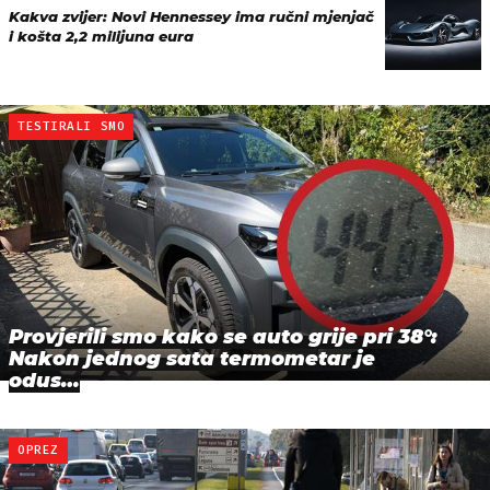
Kakva zvijer: Novi Hennessey ima ručni mjenjač
i košta 2,2 milijuna eura
TESTIRALI SMO
Provjerili smo kako se auto grije pri 38°:
Nakon jednog sata termometar je
odus…
OPREZ