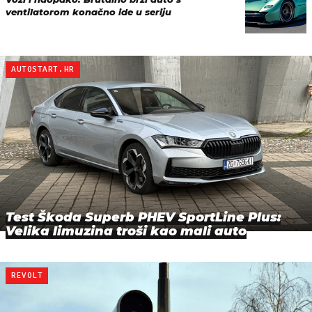
ventilatorom konačno ide u seriju
AUTOSTART.HR
Test Škoda Superb PHEV SportLine Plus:
Velika limuzina troši kao mali auto
REVOLT