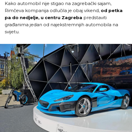
Kako automobil nije stigao na zagrebački sajam,
Rimčeva kompanija odlučila je obaj vikend,
od petka
pa do nedjelje, u centru Zagreba
predstaviti
građanima jedan od najekstremnijih automobila na
svijetu.