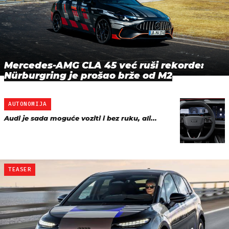
Mercedes-AMG CLA 45 već ruši rekorde:
Nürburgring je prošao brže od M2
AUTONOMIJA
Audi je sada moguće voziti i bez ruku, ali...
TEASER