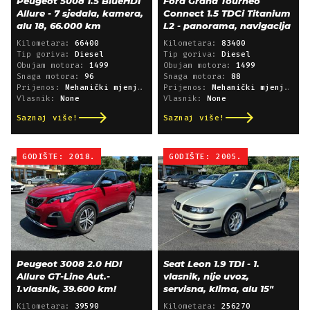
Peugeot 5008 1.5 BlueHDI
Ford Grand Tourneo
Allure - 7 sjedala, kamera,
Connect 1.5 TDCi Titanium
alu 18, 66.000 km
L2 - panorama, navigacija
Kilometara:
66400
Kilometara:
83400
Tip goriva:
Diesel
Tip goriva:
Diesel
Obujam motora:
1499
Obujam motora:
1499
Snaga motora:
96
Snaga motora:
88
Prijenos:
Mehanički mjenjač
Prijenos:
Mehanički mjenjač
Vlasnik:
None
Vlasnik:
None
Saznaj više!
Saznaj više!
GODIŠTE: 2018.
GODIŠTE: 2005.
Peugeot 3008 2.0 HDI
Seat Leon 1.9 TDI - 1.
Allure GT-Line Aut.-
vlasnik, nije uvoz,
1.vlasnik, 39.600 km!
servisna, klima, alu 15"
Kilometara:
39590
Kilometara:
256270