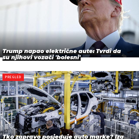
Trump napao električne aute: Tvrdi da
su njihovi vozači 'bolesni'
PREGLED
Tko zapravo posjeduje auto marke? Iza