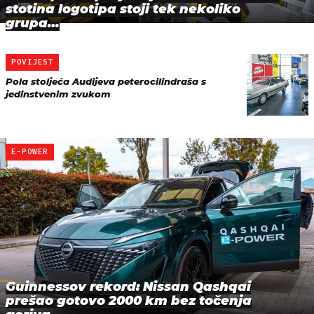
stotina logotipa stoji tek nekoliko
grupa…
POVIJEST
Pola stoljeća Audijeva peterocilindraša s
jedinstvenim zvukom
E-POWER
Guinnessov rekord: Nissan Qashqai
prešao gotovo 2000 km bez točenja