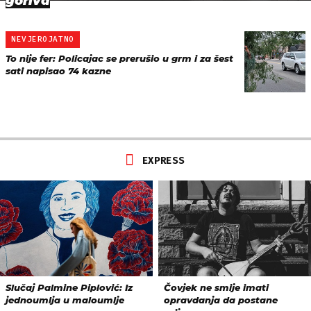
goriva
NEVJEROJATNO
To nije fer: Policajac se prerušio u grm i za šest
sati napisao 74 kazne