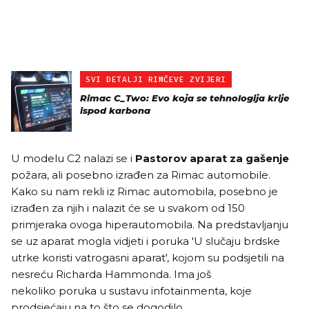
SVI DETALJI RIMČEVE ZVIJERI
Rimac C_Two: Evo koja se tehnologija krije
ispod karbona
U modelu C2 nalazi se i
Pastorov aparat za gašenje
požara, ali posebno izrađen za Rimac automobile.
Kako su nam rekli iz Rimac automobila, posebno je
izrađen za njih i nalazit će se u svakom od 150
primjeraka ovoga hiperautomobila. Na predstavljanju
se uz aparat mogla vidjeti i poruka 'U slučaju brdske
utrke koristi vatrogasni aparat', kojom su podsjetili na
nesreću Richarda Hammonda. Ima još
nekoliko poruka u sustavu infotainmenta, koje
prodsjećaju na to što se dogodilo.