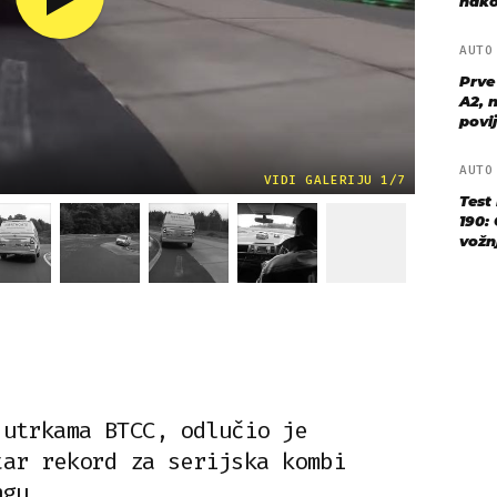
nako
AUT
Prve
A2, n
povij
AUT
VIDI GALERIJU 1/7
Test
190: 
vožn
 utrkama BTCC, odlučio je
tar rekord za serijska kombi
ngu