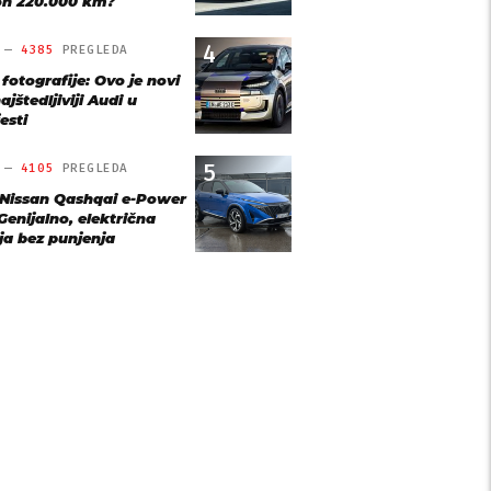
n 220.000 km?
4
O —
4385
PREGLEDA
 fotografije: Ovo je novi
ajštedljiviji Audi u
esti
5
O —
4105
PREGLEDA
 Nissan Qashqai e-Power
Genijalno, električna
ja bez punjenja