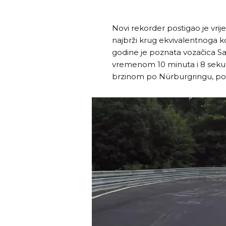
Novi rekorder postigao je vri
najbrži krug ekvivalentnoga k
godine je poznata vozačica Sa
vremenom 10 minuta i 8 sekundi
brzinom po Nürburgringu, pog