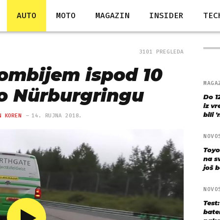
AUTO
MOTO
MAGAZIN
INSIDER
TEC
3101 PREGLEDA
kombijem ispod 10
MAGA
o Nürburgringu
Do 1
iz v
bili 
N KOREN
14. RUJNA 2018.
NOVO
Toyo
na s
još bo
NOVO
Test
bate