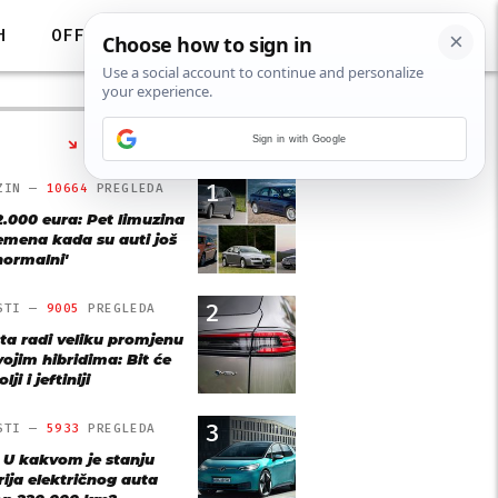
H
OFF
Sign in with Google
NAJČITANIJE
1
ZIN —
10664
PREGLEDA
2.000 eura: Pet limuzina
remena kada su auti još
'normalni'
2
STI —
9005
PREGLEDA
ta radi veliku promjenu
vojim hibridima: Bit će
lji i jeftiniji
3
STI —
5933
PREGLEDA
: U kakvom je stanju
rija električnog auta