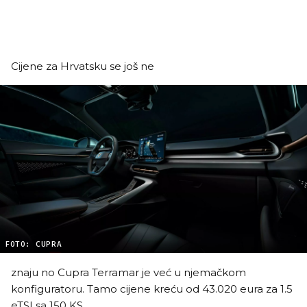
Cijene za Hrvatsku se još ne
FOTO: CUPRA
znaju no Cupra Terramar je već u njemačkom
konfiguratoru. Tamo cijene kreću od 43.020 eura za 1.5
eTSI sa 150 KS.