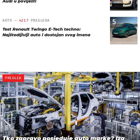
Audi u povijesti
5
AUTO —
4217
PREGLEDA
Test Renault Twingo E-Tech techno:
Najštedljiviji auto i dostojan svog imena
PREGLED
Tko zapravo posjeduje auto marke? Iza