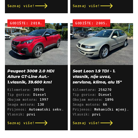
Saznaj više!
Saznaj više!
GODIŠTE: 2018.
GODIŠTE: 2005.
Peugeot 3008 2.0 HDI
Seat Leon 1.9 TDI - 1.
Allure GT-Line Aut.-
vlasnik, nije uvoz,
1.vlasnik, 39.600 km!
servisna, klima, alu 15"
Kilometara:
39590
Kilometara:
256270
Tip goriva:
Diesel
Tip goriva:
Diesel
Obujam motora:
1997
Obujam motora:
1896
Snaga motora:
130
Snaga motora:
66
Prijenos:
Automatski sekvencijski
Prijenos:
Mehanički mjenjač
Vlasnik:
prvi
Vlasnik:
prvi
Saznaj više!
Saznaj više!