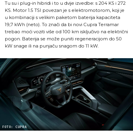
Tu su i plug-in hibridi i to u dvije izvedbe: s 204 KS i 272
KS. Motor 1.5 TSI povezan je s elektromotorom, koji je
u kombinaciji s velikim paketom baterija kapaciteta
19,7 kWh (neto). To znači da bi novi Cupra Terramar
trebao moći voziti više od 100 km isključivo na električni
pogon. Baterija se može puniti regeneracijom do 50
kW snage ili na punjaču snagom do 11 kW.
FOTO: CUPRA