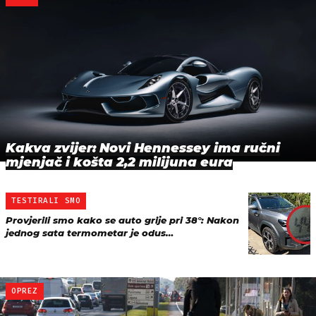
Kakva zvijer: Novi Hennessey ima ručni
mjenjač i košta 2,2 milijuna eura
TESTIRALI SMO
Provjerili smo kako se auto grije pri 38°: Nakon
jednog sata termometar je odus…
OPREZ