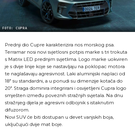
FOTO: CUPRA
Prednji dio Cupre karakterizira nos morskog psa.
Terramar nosi novi svjetlosni potpis marke s tri trokuta
s Matrix LED prednjim svjetlima. Logo marke uokviren
je s dvije linije koje se nastavljaju na poklopac motora
te naglašavaju agresivnost. Laki aluminijski naplaci od
18" su standardni, a u ponudi su dimenzije kotača do
20". Straga dominira integrirani i osvijetljeni Cupra logo
smješten između poveznih stražnjih svjetala. Na dnu
stražnjeg dijela je agresivni odbojnik s istaknutim
difuzorom.
Novi SUV će biti dostupan u devet vanjskih boja,
uključujući dvije mat boje.