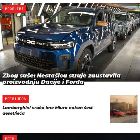
PROBLEMI
Zbog suše: Nestašica struje zaustavila
proizvodnju Dacije i Forda
PREMIJERA
Lamborghini vraća ime Miura nakon šest
desetljeća
PREM