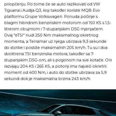
priopćenju. Po tome će se auto razlikovati od VW
Tiguana i Audija Q3, koji također koriste MQB Evo
platformu Grupe Volkswagen. Ponuda počinje s
blagim hibridnim benzinskim motorom od 150 KS s 1,5-
litrenim obujmom i 7-stupanjskim DSG mjenjačem.
Ovaj "eTSI" nudi 250 Nm maksimalnog okretnog
momenta, a Terramar uz njega ubrzava 9,3 sekunde
do stotke i postiže maksimalnih 205 km/h. Tu su i dva
dvolitrena TSI benzinska motora, također sa 7-
stupanjskim DSG-om, ali s pogonom na sve kotače. Oni
razvijaju 204 KS i 265 KS, a potonji ima najveći okretni
moment od 400 Nm, i auto do stotke ubrzava za 5,9
sekundi dok je maksimalna brzina 243 km/h.