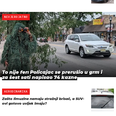
NEVJEROJATNO
To nije fer: Policajac se prerušio u grm i
za šest sati napisao 74 kazne
AERODINAMIKA
Zašto limuzine nemaju stražnji brisač, a SUV-
ovi gotovo uvijek imaju?