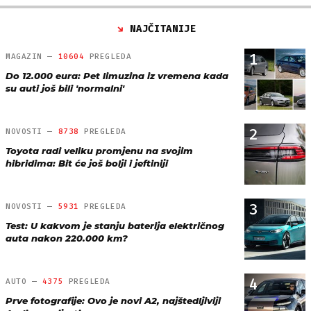
NAJČITANIJE
1
MAGAZIN —
10604
PREGLEDA
Do 12.000 eura: Pet limuzina iz vremena kada
su auti još bili 'normalni'
2
NOVOSTI —
8738
PREGLEDA
Toyota radi veliku promjenu na svojim
hibridima: Bit će još bolji i jeftiniji
3
NOVOSTI —
5931
PREGLEDA
Test: U kakvom je stanju baterija električnog
auta nakon 220.000 km?
4
AUTO —
4375
PREGLEDA
Prve fotografije: Ovo je novi A2, najštedljiviji