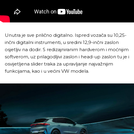
Unutra je sve prilično digitalno. Ispred vozača su 10,25-
inčni digitalni instrumenti, u sredini 12,9-inčni zaslon
osjetljiv na dodir. S redizajniranim hardverom i moćnijim
softverom, uz prilagodljivi zaslon i head-up zaslon tu je i
osvijetljena slider traka za upravljanje najvažnijim
funkcijama, kao i u većini VW modela.