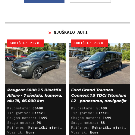
NJUŠKALO AUTI
GODIŠTE: 2020.
GODIŠTE: 2020.
Peugeot 5008 1.5 BlueHDI
Ford Grand Tourneo
Allure - 7 sjedala, kamera,
Connect 1.5 TDCi Titanium
alu 18, 66.000 km
L2 - panorama, navigacija
Kilometara:
66400
Kilometara:
83400
Tip goriva:
Diesel
Tip goriva:
Diesel
Obujam motora:
1499
Obujam motora:
1499
Snaga motora:
96
Snaga motora:
88
Prijenos:
Mehanički mjenjač
Prijenos:
Mehanički mjenjač
Vlasnik:
None
Vlasnik:
None