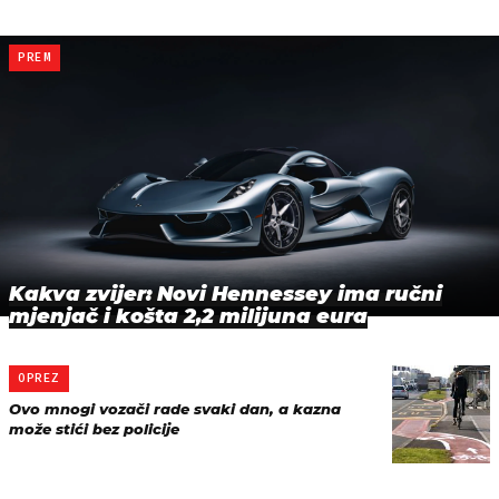
PREM
Kakva zvijer: Novi Hennessey ima ručni
mjenjač i košta 2,2 milijuna eura
OPREZ
Ovo mnogi vozači rade svaki dan, a kazna
može stići bez policije