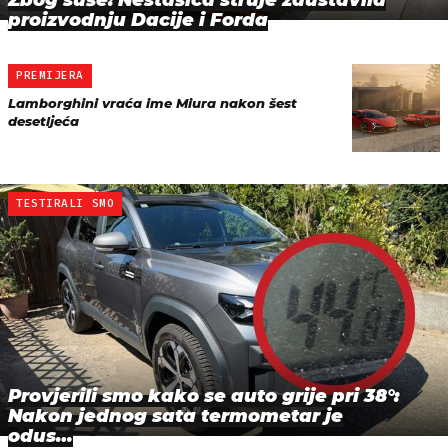
Zbog suše: Nestašica struje zaustavila
proizvodnju Dacije i Forda
PREMIJERA
Lamborghini vraća ime Miura nakon šest
desetljeća
TESTIRALI SMO
Provjerili smo kako se auto grije pri 38°:
Nakon jednog sata termometar je
odus…