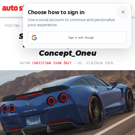
POČETNA
AUTO
1 PREGLEDA
Stiže dosad najozbiljnija
Sign in with Google
konkurencija Rimčevu
Concept_Oneu
AUTOR
CHRISTIAN IVAN ŠKET
02. SIJEČNJA 2018.