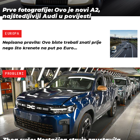
Prve fotografije: Ovo je novi A2,
najštedljiviji Audi u povijesti
EUROPA
Nepisana pravila: Ovo biste trebali znati prije
nego što krenete na put po Euro…
PROBLEMI