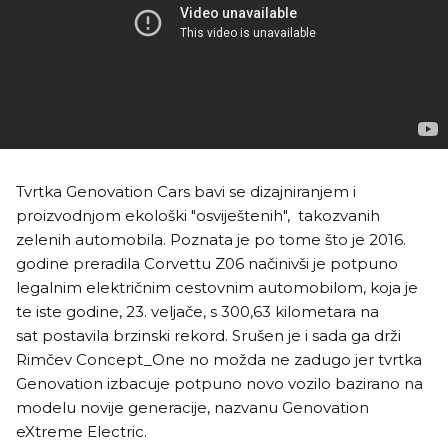
Tvrtka Genovation Cars bavi se dizajniranjem i
proizvodnjom ekološki "osviještenih", takozvanih
zelenih automobila. Poznata je po tome što je 2016.
godine preradila Corvettu Z06 načinivši je potpuno
legalnim električnim cestovnim automobilom, koja je
te iste godine, 23. veljače, s 300,63 kilometara na
sat
postavila brzinski rekord. S
rušen je i sada ga drži
Rimčev Concept_One no možda ne zadugo jer tvrtka
Genovation izbacuje potpuno novo vozilo bazirano na
modelu novije generacije, nazvanu Genovation
eXtreme Electric.