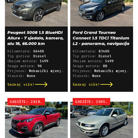
Peugeot 5008 1.5 BlueHDI
Ford Grand Tourneo
Allure - 7 sjedala, kamera,
Connect 1.5 TDCi Titanium
alu 18, 66.000 km
L2 - panorama, navigacija
Kilometara:
66400
Kilometara:
83400
Tip goriva:
Diesel
Tip goriva:
Diesel
Obujam motora:
1499
Obujam motora:
1499
Snaga motora:
96
Snaga motora:
88
Prijenos:
Mehanički mjenjač
Prijenos:
Mehanički mjenjač
Vlasnik:
None
Vlasnik:
None
Saznaj više!
Saznaj više!
GODIŠTE: 2018.
GODIŠTE: 2005.