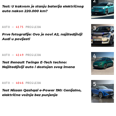
2
Test: U kakvom je stanju baterija električnog
auta nakon 220.000 km?
3
AUTO —
4175
PREGLEDA
Prve fotografije: Ovo je novi A2, najštedljiviji
Audi u povijesti
4
AUTO —
4149
PREGLEDA
Test Renault Twingo E-Tech techno:
Najštedljiviji auto i dostojan svog imena
5
AUTO —
4046
PREGLEDA
Test Nissan Qashqai e-Power 190: Genijalno,
električna vožnja bez punjenja