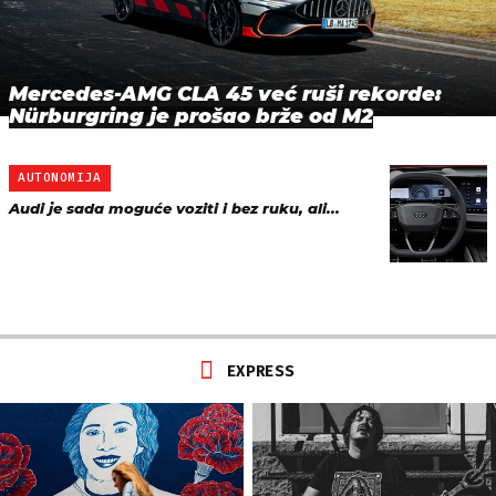
Mercedes-AMG CLA 45 već ruši rekorde:
Nürburgring je prošao brže od M2
AUTONOMIJA
Audi je sada moguće voziti i bez ruku, ali...