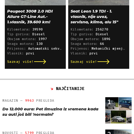
Peugeot 3008 2.0 HDI
Seat Leon 1.9 TDI - 1.
Allure GT-Line Aut.-
vlasnik, nije uvoz,
1.vlasnik, 39.600 km!
servisna, klima, alu 15"
Kilometara:
39590
Kilometara:
256270
Tip goriva:
Diesel
Tip goriva:
Diesel
Obujam motora:
1997
Obujam motora:
1896
Snaga motora:
130
Snaga motora:
66
Prijenos:
Automatski sekvencijski
Prijenos:
Mehanički mjenjač
Vlasnik:
prvi
Vlasnik:
prvi
Saznaj više!
Saznaj više!
NAJČITANIJE
1
MAGAZIN —
9963
PREGLEDA
Do 12.000 eura: Pet limuzina iz vremena kada
su auti još bili 'normalni'
NOVOSTI —
5799
PREGLEDA