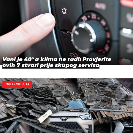
Vani je 40° a klima ne radi: Provjerite
ovih 7 stvari prije skupog servisa
PROIZVODNJA