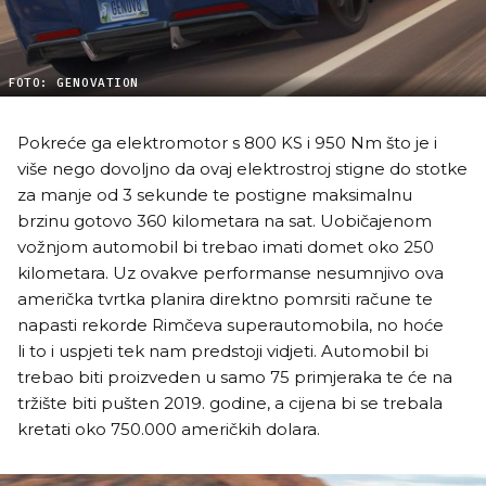
FOTO: GENOVATION
Pokreće ga elektromotor s 800 KS i 950 Nm što je i
više nego dovoljno da ovaj elektrostroj stigne do stotke
za manje od 3 sekunde te postigne maksimalnu
brzinu gotovo 360 kilometara na sat. Uobičajenom
vožnjom automobil bi trebao imati domet oko 250
kilometara. Uz ovakve performanse nesumnjivo ova
američka tvrtka planira direktno pomrsiti račune te
napasti rekorde Rimčeva superautomobila, no hoće
li to i uspjeti tek nam predstoji vidjeti. Automobil bi
trebao biti proizveden u samo 75 primjeraka te će na
tržište biti pušten 2019. godine, a cijena bi se trebala
kretati oko 750.000 američkih dolara.