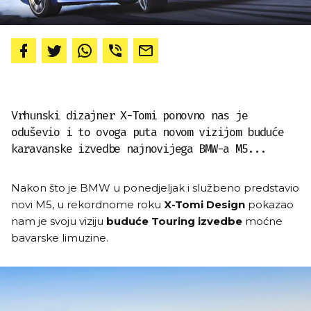
Vrhunski dizajner X-Tomi ponovno nas je
oduševio i to ovoga puta novom vizijom buduće
karavanske izvedbe najnovijega BMW-a M5...
Nakon što je BMW u ponedjeljak i službeno predstavio
novi M5, u rekordnome roku
X-Tomi Design
pokazao
nam je svoju viziju
buduće Touring izvedbe
moćne
bavarske limuzine.