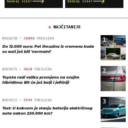
Saznaj više!
Saznaj više!
NAJČITANIJE
1
MAGAZIN —
10890
PREGLEDA
Do 12.000 eura: Pet limuzina iz vremena kada
su auti još bili 'normalni'
2
NOVOSTI —
9628
PREGLEDA
Toyota radi veliku promjenu na svojim
hibridima: Bit će još bolji i jeftiniji
3
NOVOSTI —
5949
PREGLEDA
Test: U kakvom je stanju baterija električnog
auta nakon 220.000 km?