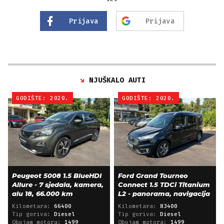
Prijava
Prijava
NJUŠKALO AUTI
GODIŠTE: 2020.
GODIŠTE: 2020.
Peugeot 5008 1.5 BlueHDI
Ford Grand Tourneo
Allure - 7 sjedala, kamera,
Connect 1.5 TDCi Titanium
alu 18, 66.000 km
L2 - panorama, navigacija
Kilometara:
66400
Kilometara:
83400
Tip goriva:
Diesel
Tip goriva:
Diesel
Obujam motora:
1499
Obujam motora:
1499