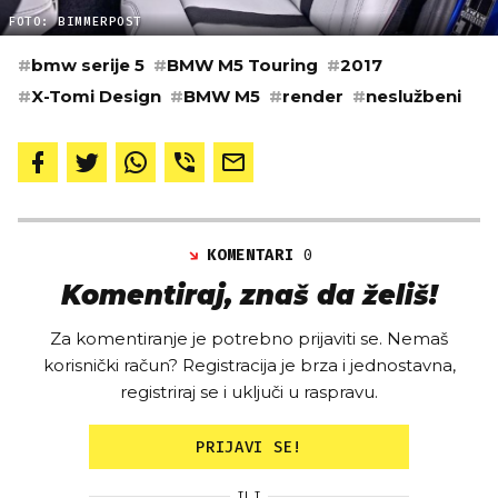
FOTO: BIMMERPOST
#
bmw serije 5
#
BMW M5 Touring
#
2017
#
X-Tomi Design
#
BMW M5
#
render
#
neslužbeni
KOMENTARI
0
Komentiraj, znaš da želiš!
Za komentiranje je potrebno prijaviti se. Nemaš
korisnički račun? Registracija je brza i jednostavna,
registriraj se i uključi u raspravu.
PRIJAVI SE!
ILI