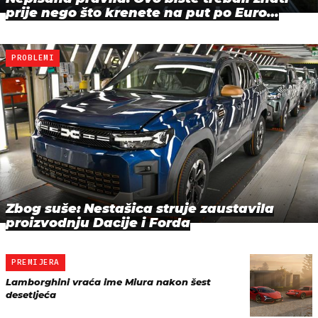
prije nego što krenete na put po Euro…
PROBLEMI
Zbog suše: Nestašica struje zaustavila
proizvodnju Dacije i Forda
PREMIJERA
Lamborghini vraća ime Miura nakon šest
desetljeća