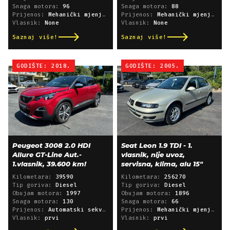
Snaga motora:
96
Snaga motora:
88
Prijenos:
Mehanički mjenjač
Prijenos:
Mehanički mjenjač
Vlasnik:
None
Vlasnik:
None
Saznaj više!
Saznaj više!
GODIŠTE: 2018.
GODIŠTE: 2005.
Peugeot 3008 2.0 HDI
Seat Leon 1.9 TDI - 1.
Allure GT-Line Aut.-
vlasnik, nije uvoz,
1.vlasnik, 39.600 km!
servisna, klima, alu 15"
Kilometara:
39590
Kilometara:
256270
Tip goriva:
Diesel
Tip goriva:
Diesel
Obujam motora:
1997
Obujam motora:
1896
Snaga motora:
130
Snaga motora:
66
Prijenos:
Automatski sekvencijski
Prijenos:
Mehanički mjenjač
Vlasnik:
prvi
Vlasnik:
prvi