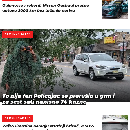
Guinnessov rekord: Nissan Qashqai prešao
gotovo 2000 km bez točenja goriva
NEVJEROJATNO
To nije fer: Policajac se prerušio u grm i
za šest sati napisao 74 kazne
AERODINAMIKA
Zašto limuzine nemaju stražnji brisač, a SUV-