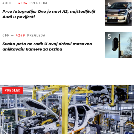
4
AUTO —
4394
PREGLEDA
Prve fotografije: Ovo je novi A2, najštedljiviji
Audi u povijesti
5
OFF —
4249
PREGLEDA
Svaka peta ne radi: U ovoj državi masovno
uništavaju kamere za brzinu
PREGLED