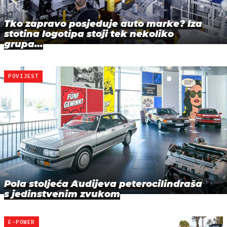
Tko zapravo posjeduje auto marke? Iza
stotina logotipa stoji tek nekoliko
grupa…
POVIJEST
Pola stoljeća Audijeva peterocilindraša
s jedinstvenim zvukom
E-POWER