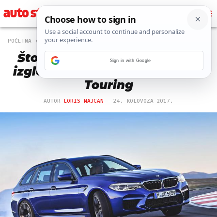
POČETNA
AUTO
156 PREGLEDA
Što kažete? Ovako bi mogao
Sign in with Google
izgledati karavanski BMW M5
Touring
AUTOR
LORIS MAJCAN
24. KOLOVOZA 2017.