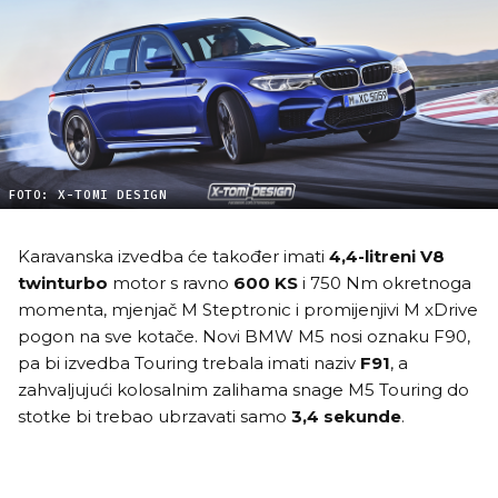
FOTO: X-TOMI DESIGN
Karavanska izvedba će također imati
4,4-litreni V8
twinturbo
motor s ravno
600 KS
i 750 Nm okretnoga
momenta, mjenjač M Steptronic i promijenjivi M xDrive
pogon na sve kotače. Novi BMW M5 nosi oznaku F90,
pa bi izvedba Touring trebala imati naziv
F91
, a
zahvaljujući kolosalnim zalihama snage M5 Touring do
stotke bi trebao ubrzavati samo
3,4 sekunde
.