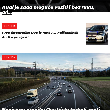
Audi je sada moguće voziti i bez ruku,
ali...
TEASER
Prve fotografije: Ovo je novi A2, najštedljiviji
Audi u povijesti
EUROPA
Nepisana pravila: Ovo biste trebali znati