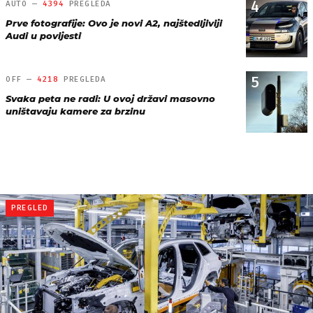
4
AUTO —
4394
PREGLEDA
Prve fotografije: Ovo je novi A2, najštedljiviji
Audi u povijesti
5
OFF —
4218
PREGLEDA
Svaka peta ne radi: U ovoj državi masovno
uništavaju kamere za brzinu
PREGLED