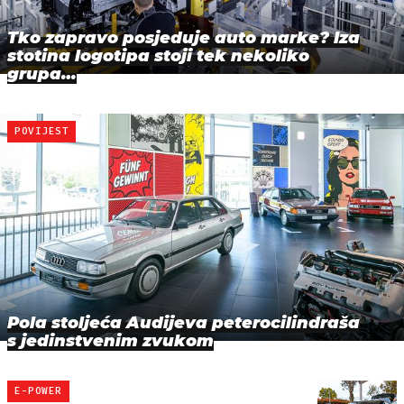
Tko zapravo posjeduje auto marke? Iza
stotina logotipa stoji tek nekoliko
grupa…
POVIJEST
Pola stoljeća Audijeva peterocilindraša
s jedinstvenim zvukom
E-POWER