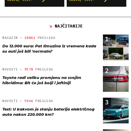
NAJČITANIJE
1
MAGAZIN —
10864
PREGLEDA
Do 12.000 eura: Pet limuzina iz vremena kada
su auti još bili 'normalni'
2
NOVOSTI —
9578
PREGLEDA
Toyota radi veliku promjenu na svojim
hibridima: Bit će još bolji i jeftiniji
3
NOVOSTI —
5946
PREGLEDA
Test: U kakvom je stanju baterija električnog
auta nakon 220.000 km?