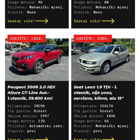
Snaga motora:
96
Snaga motora:
88
Prijenos:
Mehanički mjenjač
Prijenos:
Mehanički mjenjač
Vlasnik:
None
Vlasnik:
None
Saznaj više!
Saznaj više!
GODIŠTE: 2018.
GODIŠTE: 2005.
Peugeot 3008 2.0 HDI
Seat Leon 1.9 TDI - 1.
Allure GT-Line Aut.-
vlasnik, nije uvoz,
1.vlasnik, 39.600 km!
servisna, klima, alu 15"
Kilometara:
39590
Kilometara:
256270
Tip goriva:
Diesel
Tip goriva:
Diesel
Obujam motora:
1997
Obujam motora:
1896
Snaga motora:
130
Snaga motora:
66
Prijenos:
Automatski sekvencijski
Prijenos:
Mehanički mjenjač
Vlasnik:
prvi
Vlasnik:
prvi
Saznaj više!
Saznaj više!