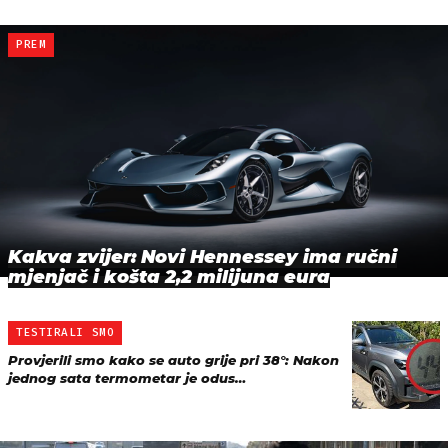
PREM
Kakva zvijer: Novi Hennessey ima ručni
mjenjač i košta 2,2 milijuna eura
TESTIRALI SMO
Provjerili smo kako se auto grije pri 38°: Nakon
jednog sata termometar je odus…