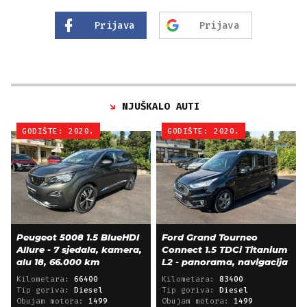
Prijava
Prijava
NJUŠKALO AUTI
GODIŠTE: 2020.
GODIŠTE: 2020.
Peugeot 5008 1.5 BlueHDI
Ford Grand Tourneo
Allure - 7 sjedala, kamera,
Connect 1.5 TDCi Titanium
alu 18, 66.000 km
L2 - panorama, navigacija
Kilometara:
66400
Kilometara:
83400
Tip goriva:
Diesel
Tip goriva:
Diesel
Obujam motora:
1499
Obujam motora:
1499