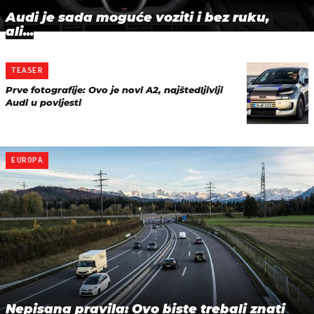
Audi je sada moguće voziti i bez ruku,
ali...
TEASER
Prve fotografije: Ovo je novi A2, najštedljiviji
Audi u povijesti
EUROPA
Nepisana pravila: Ovo biste trebali znati