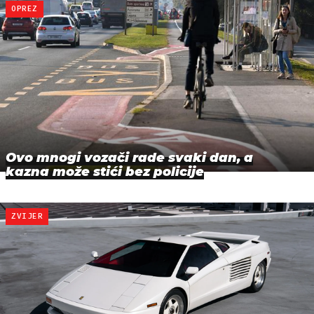
OPREZ
Ovo mnogi vozači rade svaki dan, a
kazna može stići bez policije
ZVIJER