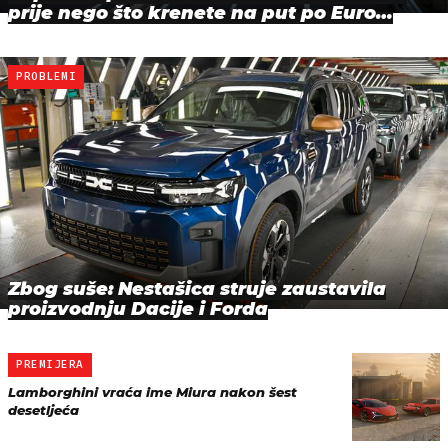
prije nego što krenete na put po Euro…
PROBLEMI
Zbog suše: Nestašica struje zaustavila
proizvodnju Dacije i Forda
PREMIJERA
Lamborghini vraća ime Miura nakon šest
desetljeća