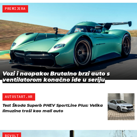
PREMIJERA
Vozi i naopako: Brutalno brzi auto s
ventilatorom konačno ide u seriju
AUTOSTART.HR
Test Škoda Superb PHEV SportLine Plus: Velika
limuzina troši kao mali auto
REVOLT