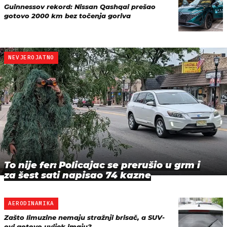
Guinnessov rekord: Nissan Qashqai prešao
gotovo 2000 km bez točenja goriva
NEVJEROJATNO
To nije fer: Policajac se prerušio u grm i
za šest sati napisao 74 kazne
AERODINAMIKA
Zašto limuzine nemaju stražnji brisač, a SUV-
ovi gotovo uvijek imaju?