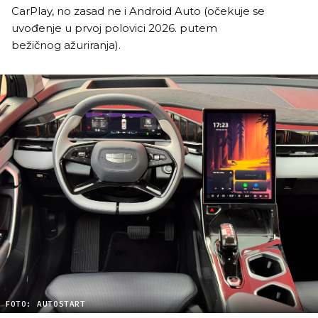
CarPlay, no zasad ne i Android Auto (očekuje se
uvođenje u prvoj polovici 2026. putem
bežičnog ažuriranja).
FOTO: AUTOSTART