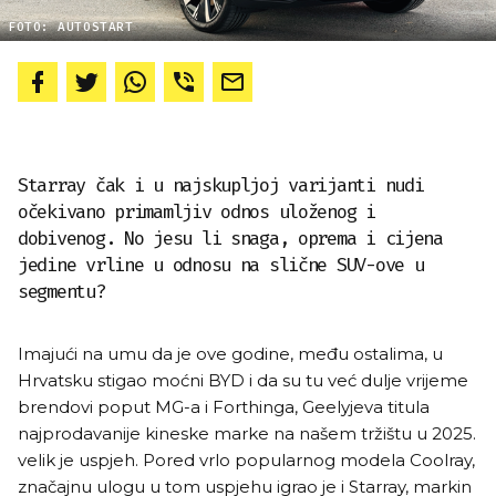
FOTO: AUTOSTART
Starray čak i u najskupljoj varijanti nudi
očekivano primamljiv odnos uloženog i
dobivenog. No jesu li snaga, oprema i cijena
jedine vrline u odnosu na slične SUV-ove u
segmentu?
Imajući na umu da je ove godine, među ostalima, u
Hrvatsku stigao moćni BYD i da su tu već dulje vrijeme
brendovi poput MG-a i Forthinga, Geelyjeva titula
najprodavanije kineske marke na našem tržištu u 2025.
velik je uspjeh. Pored vrlo popularnog modela Coolray,
značajnu ulogu u tom uspjehu igrao je i Starray, markin