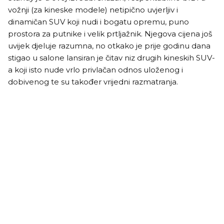
vožnji (za kineske modele) netipično uvjerljiv i
dinamičan SUV koji nudi i bogatu opremu, puno
prostora za putnike i velik prtljažnik. Njegova cijena još
uvijek djeluje razumna, no otkako je prije godinu dana
stigao u salone lansiran je čitav niz drugih kineskih SUV-
a koji isto nude vrlo privlačan odnos uloženog i
dobivenog te su također vrijedni razmatranja.