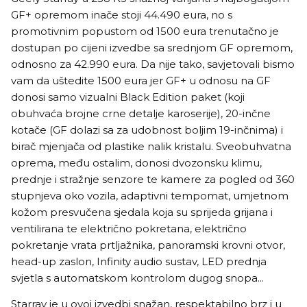
GF+ opremom inače stoji 44.490 eura, no s
promotivnim popustom od 1500 eura trenutačno je
dostupan po cijeni izvedbe sa srednjom GF opremom,
odnosno za 42.990 eura. Da nije tako, savjetovali bismo
vam da uštedite 1500 eura jer GF+ u odnosu na GF
donosi samo vizualni Black Edition paket (koji
obuhvaća brojne crne detalje karoserije), 20-inčne
kotače (GF dolazi sa za udobnost boljim 19-inčnima) i
birač mjenjača od plastike nalik kristalu. Sveobuhvatna
oprema, među ostalim, donosi dvozonsku klimu,
prednje i stražnje senzore te kamere za pogled od 360
stupnjeva oko vozila, adaptivni tempomat, umjetnom
kožom presvučena sjedala koja su sprijeda grijana i
ventilirana te električno pokretana, električno
pokretanje vrata prtljažnika, panoramski krovni otvor,
head-up zaslon, Infinity audio sustav, LED prednja
svjetla s automatskom kontrolom dugog snopa...
Starray je u ovoj izvedbi snažan, respektabilno brz i u