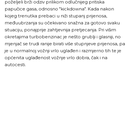
poželjeli brži odziv prilikom odlučnijeg pritiska
papučice gasa, odnosno "kickdowna". Kada nakon
kojeg trenutka prebaci u niži stupanj prijenosa,
međuubrzanja su očekivano snažna za gotovo svaku
situaciju, ponajprije zahtjevnija pretjecanja. Pri višim
okretajima turbobenzinac je nešto grublji i glasniji, no
mjenjač se trudi ranije birati više stupnjeve prijenosa, pa
je u normalnoj vožnji vrlo uglađen i razmjerno tih te je
općenita uglađenost vožnje vrlo dobra, čak i na
autocesti.