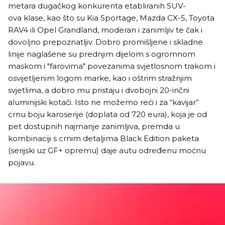
metara dugačkog konkurenta etabliranih SUV-
ova klase, kao što su Kia Sportage, Mazda CX-5, Toyota
RAV4 ili Opel Grandland, moderan i zanimljiv te čak i
dovoljno prepoznatljiv. Dobro promišljene i skladne
linije naglašene su prednjim dijelom s ogromnom
maskom i "farovima" povezanima svjetlosnom trakom i
osvijetljenim logom marke, kao i oštrim stražnjim
svjetlima, a dobro mu pristaju i dvobojni 20-inčni
aluminijski kotači. Isto ne možemo reći i za “kavijar”
crnu boju karoserije (doplata od 720 eura), koja je od
pet dostupnih najmanje zanimljiva, premda u
kombinaciji s crnim detaljima Black Edition paketa
(serijski uz GF+ opremu) daje autu određenu moćnu
pojavu.