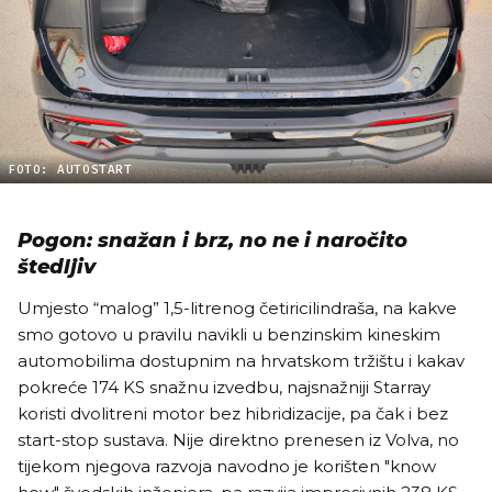
FOTO: AUTOSTART
Pogon: snažan i brz, no ne i naročito
štedljiv
Umjesto “malog” 1,5-litrenog četiricilindraša, na kakve
smo gotovo u pravilu navikli u benzinskim kineskim
automobilima dostupnim na hrvatskom tržištu i kakav
pokreće 174 KS snažnu izvedbu, najsnažniji Starray
koristi dvolitreni motor bez hibridizacije, pa čak i bez
start-stop sustava. Nije direktno prenesen iz Volva, no
tijekom njegova razvoja navodno je korišten "know