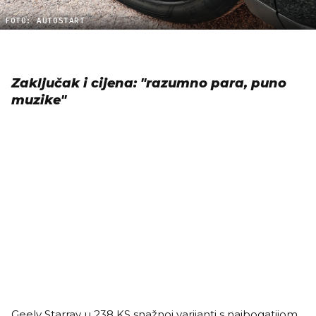
FOTO: AUTOSTART
Zaključak i cijena: "razumno para, puno
muzike"
Geely Starray u 238 KS snažnoj varijanti s najbogatijom