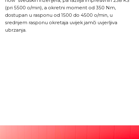
how" švedskih inženjera, pa razvija impresivnih 238 KS
(pri 5500 o/min), a okretni moment od 350 Nm,
dostupan u rasponu od 1500 do 4500 o/min, u
srednjem rasponu okretaja uvijek jamči uvjerljiva
ubrzanja.