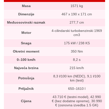
Masa
1571 kg
Dimenzije
467 x 190 x 171 cm
Međuosovinski razmak
277,7 cm
4-cilindarski turbobenzinski 1969
Motor
cm3
Snaga
175 kW / 238 KS
Okretni moment
350 Nm
0–100 km/h
8,2 s
Najveća brzina
215 km/h
8,3 l/100 km (NEDC), 9,1 l/100
Potrošnja
km (test)
Prtljažnik
650–1610 l
43.710 € (testni model), 42.990
Cijena
€ (bez dodatne opreme), 30.990
€ (osnovna izvedba 1.5 GK)