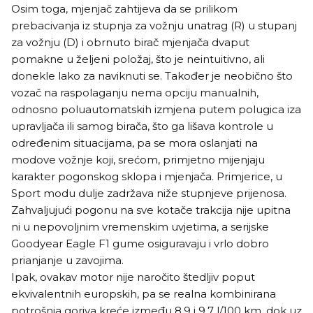
Osim toga, mjenjač zahtijeva da se prilikom
prebacivanja iz stupnja za vožnju unatrag (R) u stupanj
za vožnju (D) i obrnuto birač mjenjača dvaput
pomakne u željeni položaj, što je neintuitivno, ali
donekle lako za naviknuti se. Također je neobično što
vozač na raspolaganju nema opciju manualnih,
odnosno poluautomatskih izmjena putem polugica iza
upravljača ili samog birača, što ga lišava kontrole u
određenim situacijama, pa se mora oslanjati na
modove vožnje koji, srećom, primjetno mijenjaju
karakter pogonskog sklopa i mjenjača. Primjerice, u
Sport modu dulje zadržava niže stupnjeve prijenosa.
Zahvaljujući pogonu na sve kotače trakcija nije upitna
ni u nepovoljnim vremenskim uvjetima, a serijske
Goodyear Eagle F1 gume osiguravaju i vrlo dobro
prianjanje u zavojima.
Ipak, ovakav motor nije naročito štedljiv poput
ekvivalentnih europskih, pa se realna kombinirana
potrošnja goriva kreće između 8,9 i 9,7 l/100 km, dok uz