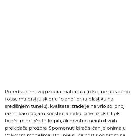
Pored zanimljivog izbora materijala (u koji ne ubrajamo
i otiscima prstiju sklonu “piano” crnu plastiku na
središnjem tunelu), kvaliteta izrade je na vrlo solidnoj
razini, kao i dojam korištenja nekolicine fizičkih tipki,
birača mjenjača te lijepih, ali prvotno neintuitivnih
prekidača prozora. Spomenuti birač sličan je onima u
Volvovim modelima, što i nije slučajnost s obzirom na