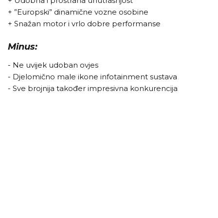
+ Udobna i prostrana unutrašnjost
+ ”Europski” dinamične vozne osobine
+ Snažan motor i vrlo dobre performanse
Minus:
- Ne uvijek udoban ovjes
- Djelomično male ikone infotainment sustava
- Sve brojnija također impresivna konkurencija