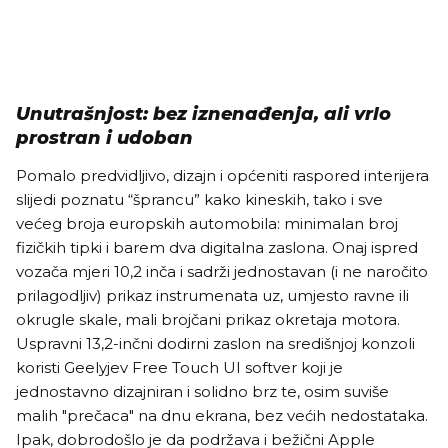
Unutrašnjost: bez iznenađenja, ali vrlo
prostran i udoban
Pomalo predvidljivo, dizajn i općeniti raspored interijera
slijedi poznatu “šprancu” kako kineskih, tako i sve
većeg broja europskih automobila: minimalan broj
fizičkih tipki i barem dva digitalna zaslona. Onaj ispred
vozača mjeri 10,2 inča i sadrži jednostavan (i ne naročito
prilagodljiv) prikaz instrumenata uz, umjesto ravne ili
okrugle skale, mali brojčani prikaz okretaja motora.
Uspravni 13,2-inčni dodirni zaslon na središnjoj konzoli
koristi Geelyjev Free Touch UI softver koji je
jednostavno dizajniran i solidno brz te, osim suviše
malih "prečaca" na dnu ekrana, bez većih nedostataka.
Ipak, dobrodošlo je da podržava i bežični Apple