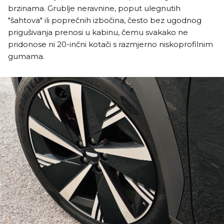
brzinama. Grublje neravnine, poput ulegnutih
"šahtova" ili poprečnih izbočina, često bez ugodnog
prigušivanja prenosi u kabinu, čemu svakako ne
pridonose ni 20-inčni kotači s razmjerno niskoprofilnim
gumama.