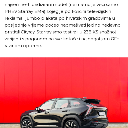
najveći ne-hibridizirani model (neznatno je veći samo
PHEV Starray EM-i) kojeg je po količini televizijskih
reklama i jumbo plakata po hrvatskim gradovima u
posljednje vrijeme počeo nadmašivati jedino nedavno
pristigli Cityray. Starray smo testirali u 238 KS snažnoj
varijanti s pogonom na sve kotače i najbogatijom GF+
razinom opreme.