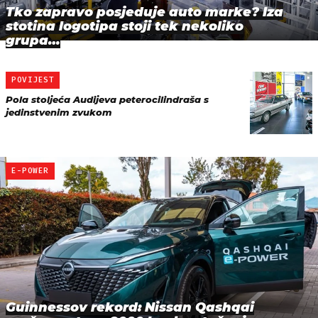
Tko zapravo posjeduje auto marke? Iza
stotina logotipa stoji tek nekoliko
grupa…
POVIJEST
Pola stoljeća Audijeva peterocilindraša s
jedinstvenim zvukom
E-POWER
Guinnessov rekord: Nissan Qashqai