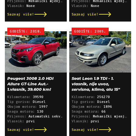
Prijenos:
Mehanički mjenjač
Prijenos:
Mehanički mjenjač
Vlasnik:
None
Vlasnik:
None
Saznaj više!
Saznaj više!
GODIŠTE: 2018.
GODIŠTE: 2005.
Peugeot 3008 2.0 HDI
Seat Leon 1.9 TDI - 1.
Allure GT-Line Aut.-
vlasnik, nije uvoz,
1.vlasnik, 39.600 km!
servisna, klima, alu 15"
Kilometara:
39590
Kilometara:
256270
Tip goriva:
Diesel
Tip goriva:
Diesel
Obujam motora:
1997
Obujam motora:
1896
Snaga motora:
130
Snaga motora:
66
Prijenos:
Automatski sekvencijski
Prijenos:
Mehanički mjenjač
Vlasnik:
prvi
Vlasnik:
prvi
Saznaj više!
Saznaj više!