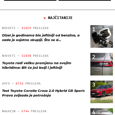
NAJČITANIJE
1
NOVOSTI —
11619
PREGLEDA
Dizel je godinama bio jeftiniji od benzina, a
sada je osjetno skuplji. Što se d…
2
NOVOSTI —
11038
PREGLEDA
Toyota radi veliku promjenu na svojim
hibridima: Bit će još bolji i jeftiniji
3
AUTO —
6716
PREGLEDA
Test Toyota Corolla Cross 2.0 Hybrid GR Sport:
Prava zvijezda je potrošnja
4
MAGAZIN —
5744
PREGLEDA