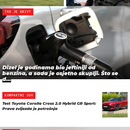
TKO JE KRIV?
Dizel je godinama bio jeftiniji od
benzina, a sada je osjetno skuplji. Što se
d…
KOMPAKTNI SUV
Test Toyota Corolla Cross 2.0 Hybrid GR Sport:
Prava zvijezda je potrošnja