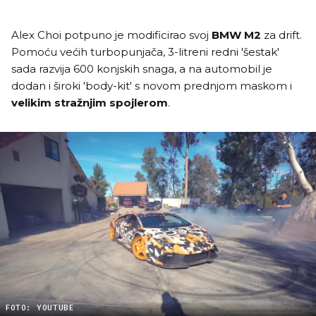
Alex Choi potpuno je modificirao svoj
BMW M2
za drift.
Pomoću većih turbopunjača, 3-litreni redni 'šestak'
sada razvija 600 konjskih snaga, a na automobil je
dodan i široki 'body-kit' s novom prednjom maskom i
velikim stražnjim spojlerom
.
FOTO: YOUTUBE