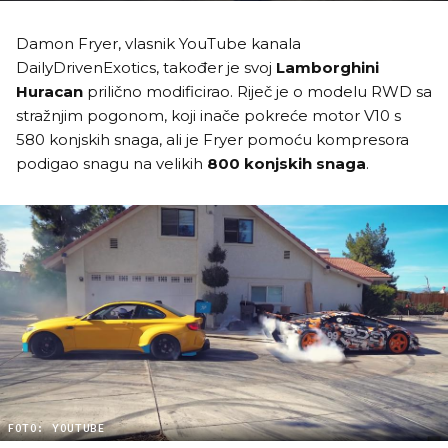
Damon Fryer, vlasnik YouTube kanala
DailyDrivenExotics, također je svoj
Lamborghini
Huracan
prilično modificirao. Riječ je o modelu RWD sa
stražnjim pogonom, koji inače pokreće motor V10 s
580 konjskih snaga, ali je Fryer pomoću kompresora
podigao snagu na velikih
800 konjskih snaga
.
FOTO: YOUTUBE