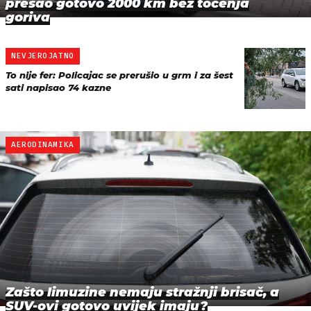
prešao gotovo 2000 km bez točenja
goriva
NEVJEROJATNO
To nije fer: Policajac se prerušio u grm i za šest
sati napisao 74 kazne
AERODINAMIKA
Zašto limuzine nemaju stražnji brisač, a
SUV-ovi gotovo uvijek imaju?