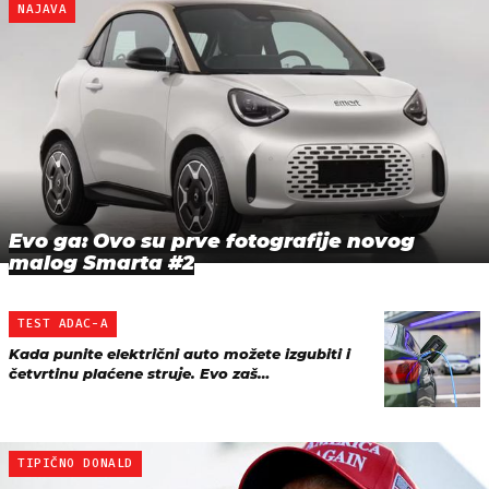
NAJAVA
Evo ga: Ovo su prve fotografije novog
malog Smarta #2
TEST ADAC-A
Kada punite električni auto možete izgubiti i
četvrtinu plaćene struje. Evo zaš…
TIPIČNO DONALD