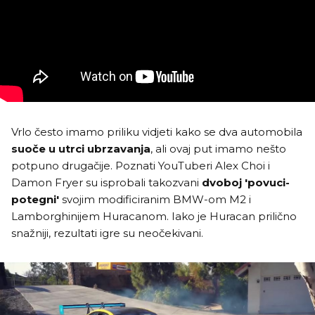
Vrlo često imamo priliku vidjeti kako se dva automobila
suoče u utrci ubrzavanja
, ali ovaj put imamo nešto
potpuno drugačije. Poznati YouTuberi Alex Choi i
Damon Fryer su isprobali takozvani
dvoboj 'povuci-
potegni'
svojim modificiranim BMW-om M2 i
Lamborghinijem Huracanom. Iako je Huracan prilično
snažniji, rezultati igre su neočekivani.