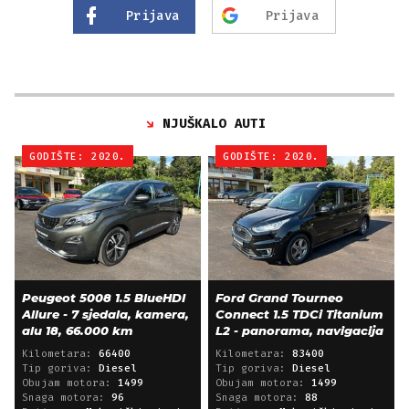
Prijava
Prijava
NJUŠKALO AUTI
GODIŠTE: 2020.
GODIŠTE: 2020.
Peugeot 5008 1.5 BlueHDI
Ford Grand Tourneo
Allure - 7 sjedala, kamera,
Connect 1.5 TDCi Titanium
alu 18, 66.000 km
L2 - panorama, navigacija
Kilometara:
66400
Kilometara:
83400
Tip goriva:
Diesel
Tip goriva:
Diesel
Obujam motora:
1499
Obujam motora:
1499
Snaga motora:
96
Snaga motora:
88