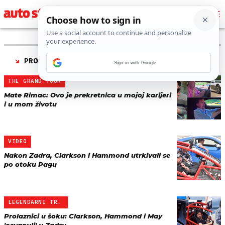
PRONAĐENO 3 REZULTATA ZA AUTORA “
ENA MAKIĆ
”
Sign in with Google
THE GRAND TOUR
Mate Rimac: Ovo je prekretnica u mojoj karijeri
i u mom životu
VIDEO
Nakon Zadra, Clarkson i Hammond utrkivali se
po otoku Pagu
LEGENDARNI TROJAC 'THE G…
Prolaznici u šoku: Clarkson, Hammond i May