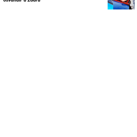
'osvanuli' u Zadru