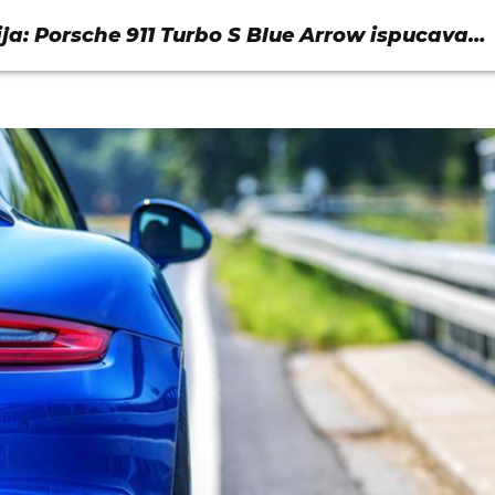
ija: Porsche 911 Turbo S Blue Arrow ispucava
 675 KS!