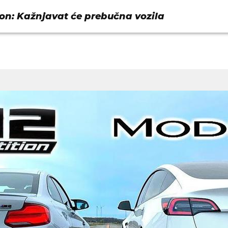
on: Kažnjavat će prebučna vozila