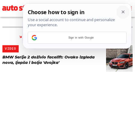
PRONAĐENO 1 REZULTATA ZA TAG “
240I
”
Sign in with Google
VIDEO
BMW Serije 2 doživio facelift: Ovako izgleda
nova, ljepša i bolja 'dvojka'