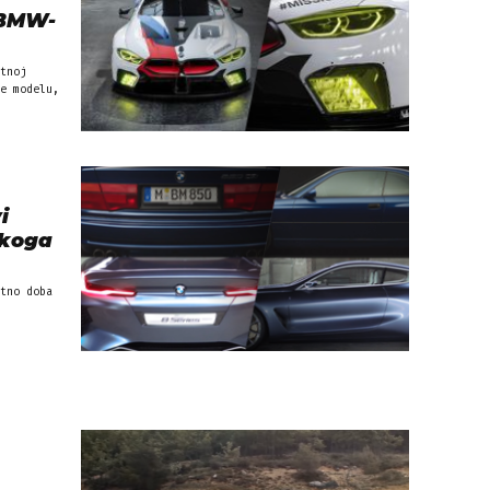
 BMW-
tnoj
e modelu,
i
skoga
tno doba