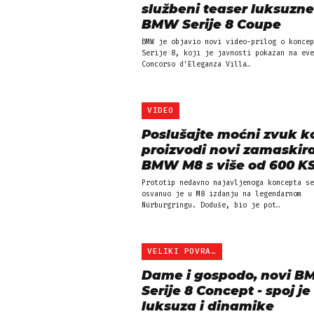
službeni teaser luksuzne
BMW Serije 8 Coupe
BMW je objavio novi video-prilog o koncep
Serije 8, koji je javnosti pokazan na eve
Concorso d'Eleganza Villa…
VIDEO
Poslušajte moćni zvuk ko
proizvodi novi zamaskir
BMW M8 s više od 600 KS
Prototip nedavno najavljenoga koncepta se
osvanuo je u M8 izdanju na legendarnom
Nürburgringu. Doduše, bio je pot…
VELIKI POVRATAK
Dame i gospodo, novi 
Serije 8 Concept - spoj je
luksuza i dinamike