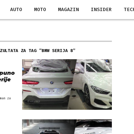
AUTO
MOTO
MAGAZIN
INSIDER
TEC
EZULTATA ZA TAG “
BMW SERIJA 8
”
tpuno
rije
man za