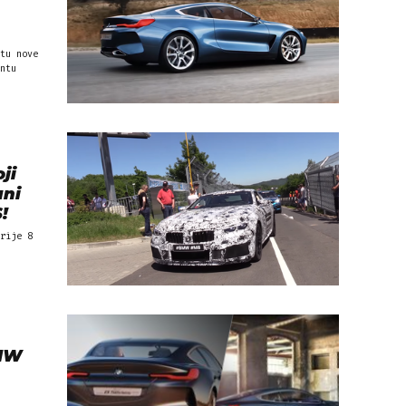
tu nove
ntu
ji
ani
!
rije 8
BMW