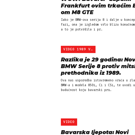
Frankfurt ovim trkaćim
om M8 GTE
Iako je BMW-ova serija 8 i dalje u koncep
fazi, ona je izgledom vrlo blizu konačnom
a to je potvrdila i pr…
VIDEO 1989 VS 2018
Razlika je 29 godina: Nov
BMW Serije 8 protiv mit
prethodnika iz 1989.
Ova nas usporedba istovremeno vraća u zla
BMW-a i modela 850i, Ci i CSi, te uvodi u
budućnost koju bavarski pro…
VIDEO
Bavarska ljepota: Novi