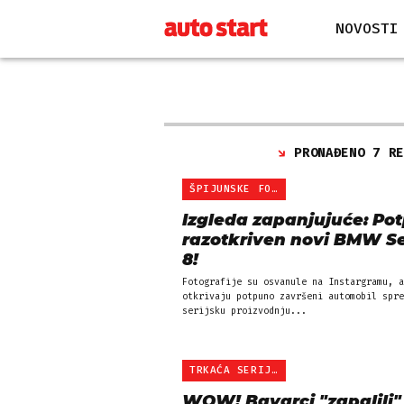
NOVOSTI
PRONAĐENO 7 R
ŠPIJUNSKE FOTKE
Izgleda zapanjujuće: Po
razotkriven novi BMW Se
8!
Fotografije su osvanule na Instargramu, a
otkrivaju potpuno završeni automobil spre
serijsku proizvodnju...
TRKAĆA SERIJA 8
WOW! Bavarci "zapalili"