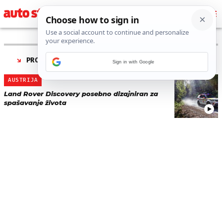
PRONAĐENO 1 REZULTATA ZA TAG “
CRVENI KRIŽ
”
Sign in with Google
AUSTRIJA
Land Rover Discovery posebno dizajniran za
spašavanje života