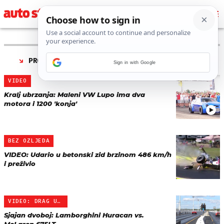
PRONAĐENO 5 REZULTATA ZA TAG “
DRAG UTRKA
”
Sign in with Google
VIDEO
Kralj ubrzanja: Maleni VW Lupo ima dva
motora i 1200 'konja'
BEZ OZLJEDA
VIDEO: Udario u betonski zid brzinom 486 km/h
i preživio
VIDEO: DRAG UTRKA
Sjajan dvoboj: Lamborghini Huracan vs.