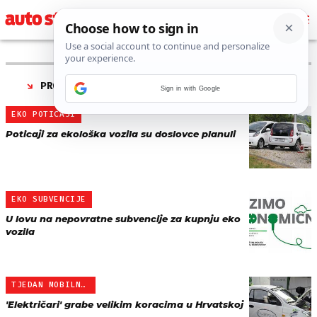
PRONAĐENO 5 REZULTATA ZA TAG “
EKO VOZILA
”
Sign in with Google
EKO POTICAJI
Poticaji za ekološka vozila su doslovce planuli
EKO SUBVENCIJE
U lovu na nepovratne subvencije za kupnju eko
vozila
TJEDAN MOBILNOSTI
'Električari' grabe velikim koracima u Hrvatskoj