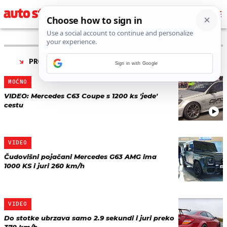
PRONAĐENO 3 REZULTATA ZA TAG “
GAD MOTORS
”
Sign in with Google
MOĆNO
VIDEO: Mercedes C63 Coupe s 1200 ks 'jede'
cestu
VIDEO
Čudovišni pojačani Mercedes G63 AMG ima
1000 KS i juri 260 km/h
VIDEO
Do stotke ubrzava samo 2.9 sekundi i juri preko