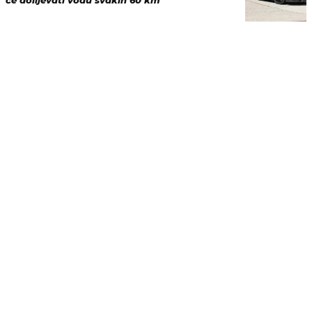
će dolijevati vodu svakih 60 km