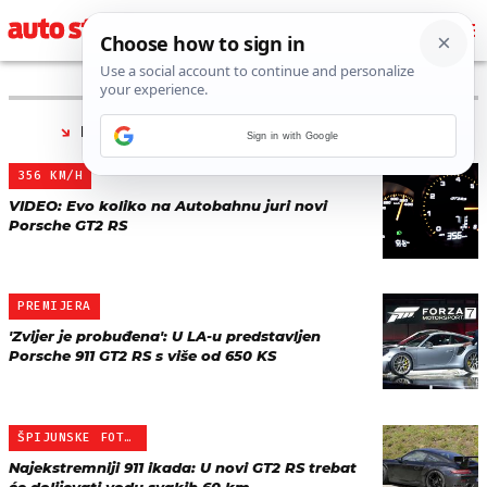
PRONAĐENO 3 REZULTATA ZA TAG “
GT2 RS
”
Sign in with Google
356 KM/H
VIDEO: Evo koliko na Autobahnu juri novi
Porsche GT2 RS
PREMIJERA
'Zvijer je probuđena': U LA-u predstavljen
Porsche 911 GT2 RS s više od 650 KS
ŠPIJUNSKE FOTKE NOVE ZVI…
Najekstremniji 911 ikada: U novi GT2 RS trebat