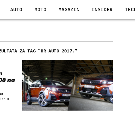
AUTO
MOTO
MAGAZIN
INSIDER
TEC
ZULTATA ZA TAG “
HR AUTO 2017.
”
n
08 na
ut
lan u