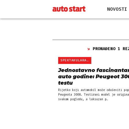
NOVOSTI
PRONAĐENO 1 RE
SPEKTAKULARAN IZGLED
Jednostavno fascinanta
auto godine: Peugeot 30
testu
Rijetko koji automobil može oduševiti pop
Peugeota 3008. Testirani model je origina
svakom pogledu, a luksuzan p…