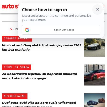
PRONAĐENO 5 REZULTATA ZA TAG “
LUCID AIR
”
Sign in with Google
OGROMNA BATERIJA
Novi rekord: Ovaj električni auto je prošao 1205
km bez punjenja
COUPE ZA SHAQA
Za košarkašku legendu su napravili unikatni
auto, kako bi stao u njega
NEVJEROJATNO
Ovaj auto gubi više od pola svoje vrijednosti