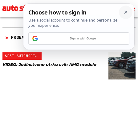
PRONAĐENO 1 REZULTATA ZA TAG “
MERCEDES-AMG SLC
Sign in with Google
43
”
ŠEST AUTOMOBILA
VIDEO: Jedinstvena utrka svih AMG modela