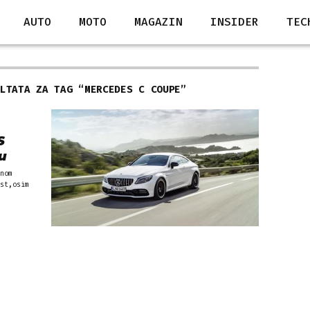
AUTO
MOTO
MAGAZIN
INSIDER
TEC
ULTATA ZA TAG “
MERCEDES C COUPE
”
S
u
nom
st,osim