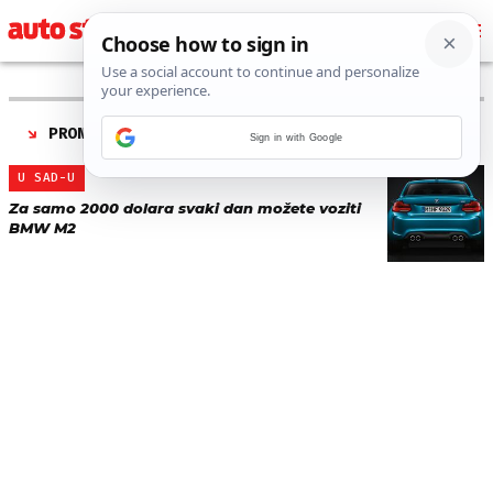
PRONAĐENO 1 REZULTATA ZA TAG “
BMW PRETPLATA
”
Sign in with Google
U SAD-U
Za samo 2000 dolara svaki dan možete voziti
BMW M2