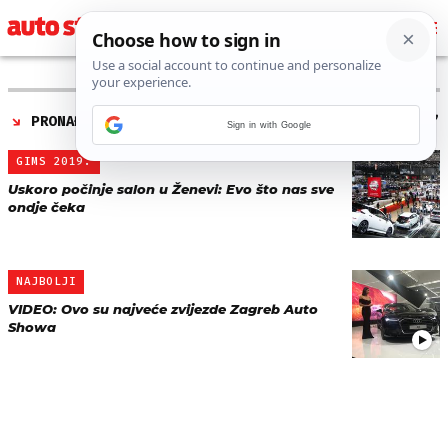
PRONAĐENO 2 REZULTATA ZA TAG “
NAJVEĆE ZVIJEZDE
”
Sign in with Google
GIMS 2019.
Uskoro počinje salon u Ženevi: Evo što nas sve
ondje čeka
NAJBOLJI
VIDEO: Ovo su najveće zvijezde Zagreb Auto
Showa