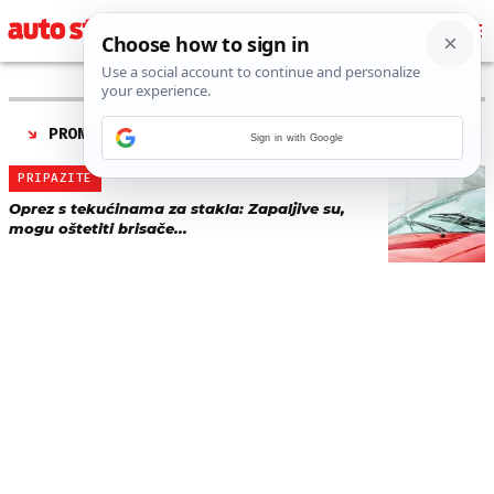
PRONAĐENO 1 REZULTATA ZA TAG “
PRANJE STAKLA
”
Sign in with Google
PRIPAZITE
Oprez s tekućinama za stakla: Zapaljive su,
mogu oštetiti brisače...