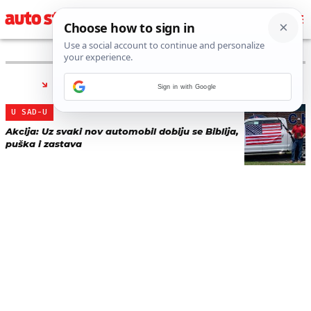
PRONAĐENO 1 REZULTATA ZA TAG “
PUŠKA
”
Sign in with Google
U SAD-U
Akcija: Uz svaki nov automobil dobiju se Biblija,
puška i zastava