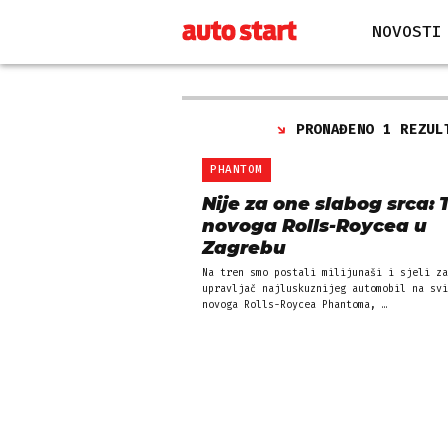
NOVOSTI
PRONAĐENO 1 REZUL
PHANTOM
Nije za one slabog srca: 
novoga Rolls-Roycea u
Zagrebu
Na tren smo postali milijunaši i sjeli za
upravljač najluskuznijeg automobil na svi
novoga Rolls-Roycea Phantoma, …