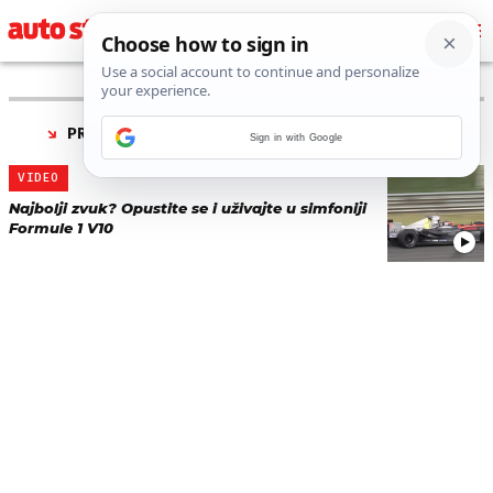
PRONAĐENO 1 REZULTATA ZA TAG “
SIMFONIJA
”
Sign in with Google
VIDEO
Najbolji zvuk? Opustite se i uživajte u simfoniji
Formule 1 V10