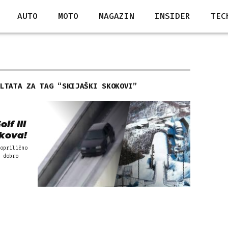
AUTO
MOTO
MAGAZIN
INSIDER
TEC
ULTATA ZA TAG “
SKIJAŠKI SKOKOVI
”
lf III
okova!
oprilično
 dobro