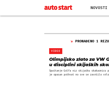
NOVOSTI
PRONAĐENO 1 REZ
VIDEO
Olimpijsko zlato za VW Go
u disciplini skijaških sk
Spuštanje Golfa niz skijašku skakaonicu p
je opasan pothvat no sve se završilo vrlo