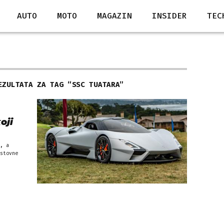
AUTO
MOTO
MAGAZIN
INSIDER
TEC
EZULTATA ZA TAG “
SSC TUATARA
”
oji
, a
stovne