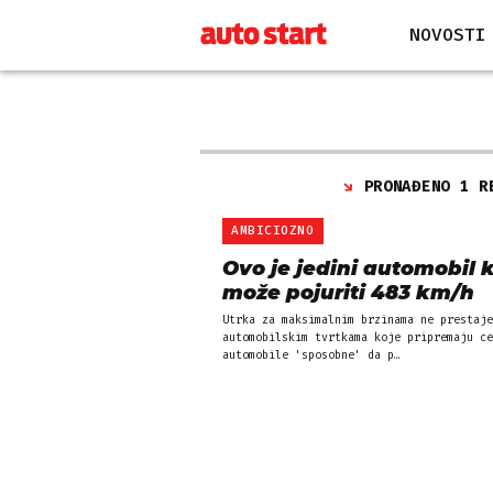
NOVOSTI
PRONAĐENO 1 R
AMBICIOZNO
Ovo je jedini automobil k
može pojuriti 483 km/h
Utrka za maksimalnim brzinama ne prestaje
automobilskim tvrtkama koje pripremaju ce
automobile 'sposobne' da p…