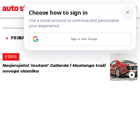
PRONAĐENO 1 REZULTATA ZA TAG “
TRACTORRI CUSTOM
Sign in with Google
COUPE
”
VIDEO
Nevjerojatni 'mutant' Gallarda i Mustanga traži
novoga vlasnika